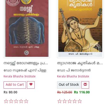
നട്ടെല്ല് രോഗങ്ങളും പ്രതിവിധികളും
ത്യാഗരാജ കൃതികൾ മലയാളത്തിൽ
ഡോ സുരേഷ് എസ് പിള്ള
ഡോ പി ജനാര്‍ദ്ദനന്‍
Kerala Bhasha Institute
Kerala Bhasha Institute
Add to Cart
Out of Stock
Rs 80.00
Rs 125.00
Rs 116.00
1
2
3
4
5
1
2
3
4
5