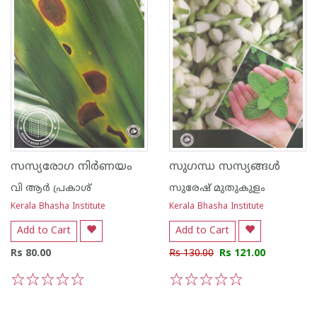
സസ്യരോഗ നിര്‍ണയം
സുഗന്ധ സസ്യങ്ങള്‍
വി ആര്‍ പ്രകാശ്
സുരേഷ് മുതുകുളം
Kerala Bhasha Institute
Kerala Bhasha Institute
Add to Cart
Add to Cart
Rs 80.00
Rs 130.00
Rs 121.00
1
2
3
4
5
1
2
3
4
5