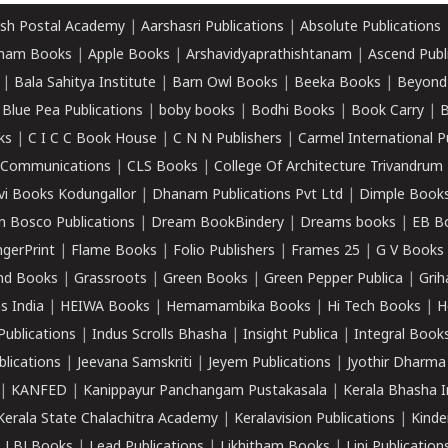
sh Postal Academy
|
Aarshasri Publications
|
Absolute Publications
ham Books
|
Apple Books
|
Arshavidyaprathishtanam
|
Ascend Publ
|
Bala Sahitya Institute
|
Barn Owl Books
|
Beeka Books
|
Beyond
|
Blue Pea Publications
|
boby books
|
Bodhi Books
|
Book Carry
|
B
ks
|
C I C C Book House
|
C N N Publishers
|
Carmel International P
k Communications
|
CLS Books
|
College Of Architecture Trivandrum
vi Books Kodungallor
|
Dhanam Publications Pvt Ltd
|
Dimple Book
 Bosco Publications
|
Dream BookBindery
|
Dreams books
|
EB B
ngerPrint
|
Flame Books
|
Folio Publishers
|
Frames 25
|
G V Books
nd Books
|
Grassroots
|
Green Books
|
Green Pepper Publica
|
Grih
s India
|
HEIWA Books
|
Hemamambika Books
|
Hi Tech Books
|
H
Publications
|
Indus Scrolls Bhasha
|
Insight Publica
|
Integral Book
lications
|
Jeevana Samskriti
|
Jeyem Publications
|
Jyothir Dharma
|
KANFED
|
Kanippayur Panchangam Pustakasala
|
Kerala Bhasha I
Kerala State Chalachitra Academy
|
Keralavision Publications
|
Kinde
|
LBJ Books
|
Lead Publications
|
Likhitham Books
|
Lipi Publication