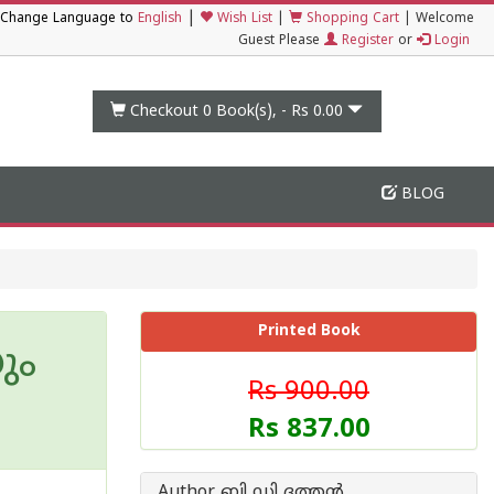
|
Change Language to
English
Wish List
|
Shopping Cart
|
Welcome
Guest Please
Register
or
Login
Checkout 0
Book(s), -
Rs 0.00
BLOG
Printed Book
ും
Rs 900.00
Rs 837.00
Author ബി ഡി ദത്തന്‍