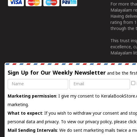
For more tha
Malayalam re
Having deliv
rating from 
through the t
This trust in
excellence, c
Malayalam lit
Sign Up for Our Weekly Newsletter
and be the firs
Name
Email
Marketing permission
: I give my consent to KeralaBookStore.
marketing.
What to expect
: If you wish to withdraw your consent and stop
personal data and privacy. To view our privacy policy, please
clic
Mail Sending Intervals
: We do sent marketing mails twice a mo