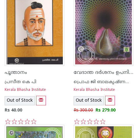
വേദാന്ത ദര്‍ശനം ഉപനിഷത്ത് സ്വാധ്യായം - ഭാഗം - 2
പൂന്താനം
പ്രസീത കെ പി
പ്രൊഫ ജി ബാലകൃഷ്ണന്‍ നായര്‍
Kerala Bhasha Institute
Kerala Bhasha Institute
Out of Stock
Out of Stock
Rs 40.00
Rs 300.00
Rs 279.00
1
2
3
4
5
1
2
3
4
5