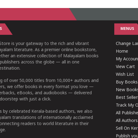
S
MENUS
tore is your gateway to the rich and vibrant
Change Lan
yalam literature. As a premier online bookstore,
Home
ether an extensive collection of Malayalam books
My Accoun
publishers across the globe — all in one
View Cart
stination.
Wish List
g of over 50,000 titles from 10,000+ authors and
Buy Books
ers, we offer books in every format you love —
New Book
perbacks, eBooks, and audiobooks — delivered
Best Seller
doorstep with just a click.
Track My O
 by celebrated Kerala-based authors, we also
All Publish
alam translations of internationally acclaimed
All Authors
connecting readers to world literature in their
Sell On Ke
ge.
Publish yo