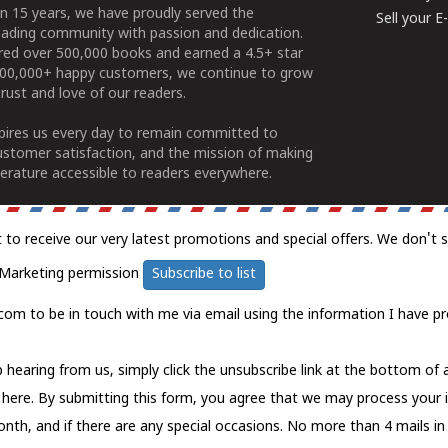
n 15 years, we have proudly served the
Sell your 
ading community with passion and dedication.
ered over 500,000 books and earned a 4.5+ star
100,000+ happy customers, we continue to grow
rust and love of our readers.
spires us every day to remain committed to
ustomer satisfaction, and the mission of making
erature accessible to readers everywhere.
t to receive our very latest promotions and special offers. We don't 
Marketing permission
Subscribe to list
com to be in touch with me via email using the information I have pr
 hearing from us, simply click the unsubscribe link at the bottom of
k here.
By submitting this form, you agree that we may process your 
nth, and if there are any special occasions. No more than 4 mails in 