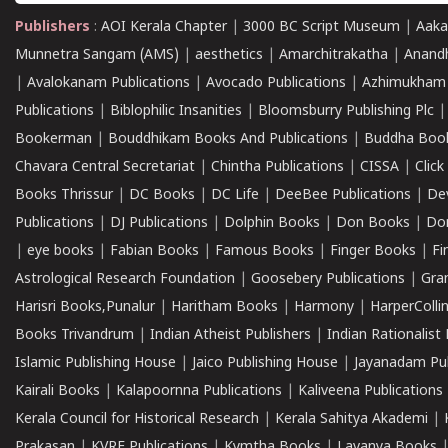
Publishers
:
AOI Kerala Chapter
|
3000 BC Script Museum
|
Aaka
Munnetra Sangam (AMS)
|
aesthetics
|
Amarchitrakatha
|
Anand
|
Avalokanam Publications
|
Avocado Publications
|
Azhimukham
Publications
|
Biblophilic Insanities
|
Bloomsburry Publishing Plc
Bookerman
|
Bouddhikam Books And Publications
|
Buddha Boo
Chavara Central Secretariat
|
Chintha Publications
|
CISSA
|
Clic
Books Thrissur
|
DC Books
|
DC Life
|
DeeBee Publications
|
De
Publications
|
DJ Publications
|
Dolphin Books
|
Don Books
|
Don
|
eye books
|
Fabian Books
|
Famous Books
|
Finger Books
|
Fi
Astrological Research Foundation
|
Goosebery Publications
|
Gra
Harisri Books,Punalur
|
Haritham Books
|
Harmony
|
HarperCollin
Books Trivandrum
|
Indian Atheist Publishers
|
Indian Rationalist 
Islamic Publishing House
|
Jaico Publishing House
|
Jayanadam Pub
Kairali Books
|
Kalapoornna Publications
|
Kaliveena Publications
Kerala Council for Historical Research
|
Kerala Sahitya Akademi
|
Prakasan
|
KVRF Publications
|
Kymtha Books
|
Lavanya Books