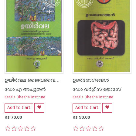
ഉയിര്‍വല ജൈവവൈവിധ്യം മുതല്‍ കാലാവസ്ഥാവ്യതിയാനം വരെ
ഉദരരോഗങ്ങള്‍
ഡോ എ അച്യുതന്‍
ഡോ വര്‍ഗ്ഗീസ് തോമസ്
Kerala Bhasha Institute
Kerala Bhasha Institute
Add to Cart
Add to Cart
Rs 70.00
Rs 90.00
1
2
3
4
5
1
2
3
4
5