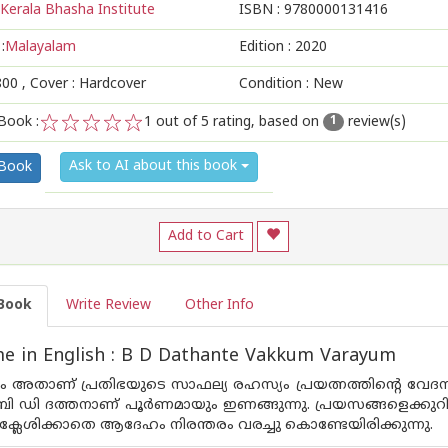
Kerala Bhasha Institute
ISBN :
9780000131416
:
Malayalam
Edition :
2020
800
, Cover : Hardcover
Condition : New
Book :
1
out of 5 rating, based on
review(s)
1
1
2
3
4
5
Ask to AI about this book
 Book
Add to Cart
Book
Write Review
Other Info
e in English : B D Dathante Vakkum Varayum
ലം അതാണ് പ്രതിഭയുടെ സാഫല്യ രഹസ്യം പ്രയത്നത്തിന്റെ വേദന
ി ഡി ദത്തനാണ് പൂര്‍ണമായും ഇണങ്ങുന്നു. പ്രയസങ്ങളെക്കുറിച്ച
ക്ലേശിക്കാതെ ആദേഹം നിരന്തരം വരച്ചു കൊണ്ടേയിരിക്കുന്നു.