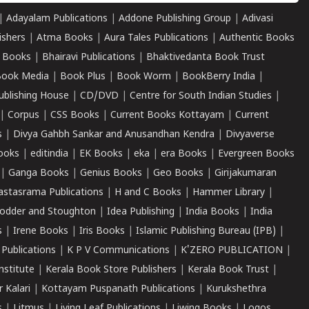
|
Adayalam Publications
|
Addone Publishing Group
|
Adivasi
ishers
|
Atma Books
|
Aura Tales Publications
|
Authentic Books
 Books
|
Bhairavi Publications
|
Bhaktivedanta Book Trust
ook Media
|
Book Plus
|
Book Worm
|
BookBerry India
|
ublishing House
|
CD/DVD
|
Centre for South Indian Studies
|
|
Corpus
|
CSS Books
|
Current Books Kottayam
|
Current
s
|
Divya Gahbh Sankar and Anusandhan Kendra
|
Divyaverse
ooks
|
editindia
|
EK Books
|
eka
|
era Books
|
Evergreen Books
|
Ganga Books
|
Genius Books
|
Geo Books
|
Girijakumaran
astasrama Publications
|
H and C Books
|
Hammer Library
|
odder and Stoughton
|
Idea Publishing
|
India Books
|
India
s
|
Irene Books
|
Iris Books
|
Islamic Publishing Bureau (IPB)
|
 Publications
|
K P V Communications
|
K'ZERO PUBLICATION
|
nstitute
|
Kerala Book Store Publishers
|
Kerala Book Trust
|
r Kalari
|
Kottayam Puspanath Publications
|
Kurukshethra
s
|
Litmus
|
Living Leaf Publications
|
Liwing Books
|
Logos