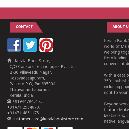
CONTACT
ABOUT U
Kerala Book S
world of Mala
we bring tog
from leading 
Kerala Book Store,
convenient de
C/O Consors Technologies Pvt Ltd,
B-30,Pillaveedu Nagar,
With a catalo
Kesavadasapuram,
350+ publish
Pattom P O, Pin 695004
including pa
Thiruvananthapuram,
right to your 
Kerala, India.
+919447945175,
Beyond works
+91471-2554670,
feature Malay
+91471-4851175
bestsellers, 
customer.care@keralabookstore.com
native langua