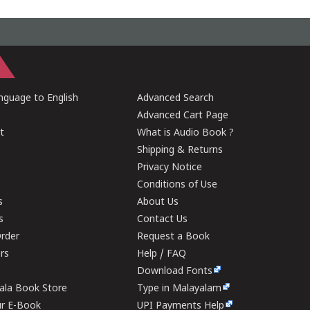
guage to English
Advanced Search
Advanced Cart Page
t
What is Audio Book ?
Shipping & Returns
Privacy Notice
Conditions of Use
s
About Us
s
Contact Us
rder
Request a Book
ers
Help / FAQ
Download Fonts
rala Book Store
Type in Malayalam
ur E-Book
UPI Payments Help