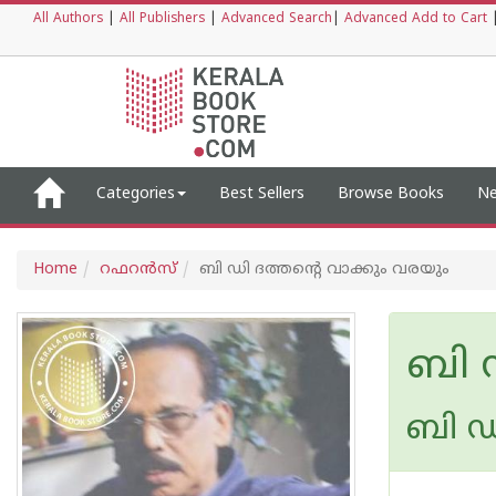
All Authors
|
All Publishers
|
Advanced Search
|
Advanced Add to Cart
Categories
Best Sellers
Browse Books
Ne
Home
റഫറന്‍സ്
ബി ഡി ദത്തന്റെ വാക്കും വരയും
ബി ഡ
ബി ഡ