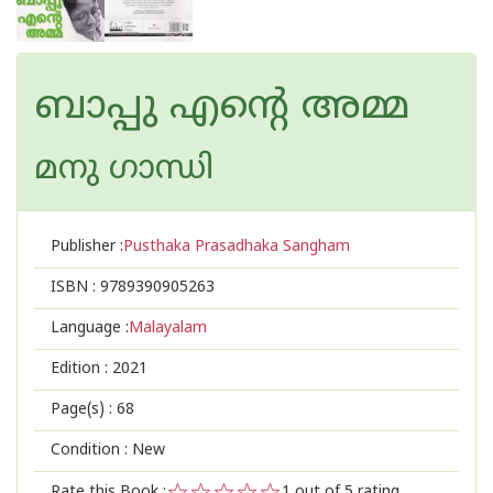
ബാപ്പു എന്റെ അമ്മ
മനു ഗാന്ധി
Publisher :
Pusthaka Prasadhaka Sangham
ISBN :
9789390905263
Language :
Malayalam
Edition :
2021
Page(s) :
68
Condition : New
Rate this Book :
1
out of 5 rating,