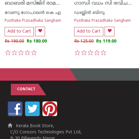
ബാബരി മസ്ജിദ് രാമക്ഷേത്രമായി മാറ്റിയതെങ്ങനെ
ഗാന്ധി വധം സി രവിചന്ദ്രന് എം എൻ കാരശ്ശേരിയുടെ മറുപടി
വേണു ഗോപാലന്‍ കെ എ
ഡബ്ലിൻ ബിനു
Pusthaka Prasadhaka Sangham
Pusthaka Prasadhaka Sangham
Add to Cart
Add to Cart
Rs 190.00
Rs 180.00
Rs 125.00
Rs 119.00
1
2
3
4
5
1
2
3
4
5
CONTACT
Kerala Book Store,
C/O Consors Technologies Pvt Ltd,
B-30,Pillaveedu Nagar,