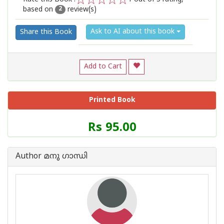
based on
review(s)
1
2
3
4
5
2
Ask to AI about this book
Share this Book
Add to Cart
Printed Book
Price
Rs 95.00
of
this
Book
Author മനു ഗാന്ധി
is