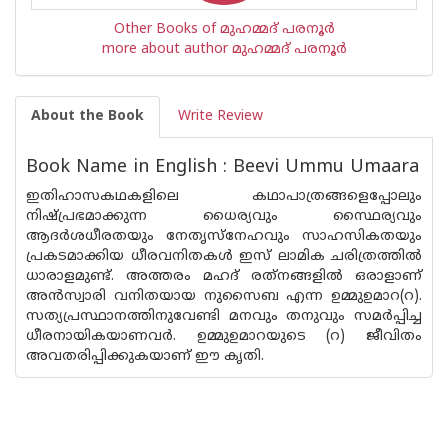
Other Books of മുഹമ്മദ് പരനൂര്‍
more about author മുഹമ്മദ് പരനൂര്‍
About the Book
Write Review
Book Name in English : Beevi Ummu Umaara
ഇതിഹാസകഥകളിലെ കഥാപാത്രങ്ങളെപ്പോലും
നിഷ്പ്രഭമാക്കുന്ന ധൈര്യവും സ്ഥൈര്യവും
ആദര്‍ശധീരതയും നേതൃസ്‌നേഹവും സാഹസികതയും
പ്രകടമാക്കിയ ധീരവനിതകള്‍ ഇസ് ലാമിക ചരിത്രത്തില്‍
ധാരാളമുണ്ട്. അത്തരം മഹദ് രത്‌നങ്ങളില്‍ ഒരാളാണ്
അന്‍സ്വാരി വനിതയായ നുസൈബ എന്ന ഉമ്മുഉമാറ(റ).
സത്യപ്രസ്ഥാനത്തിനുവേണ്ടി മനവും തനുവും സമര്‍പ്പിച്ച
ധീരനായികയാണവര്‍. ഉമ്മുഉമാറയുടെ (റ) ജീവിതം
അവതരിപ്പിക്കുകയാണ് ഈ കൃതി.