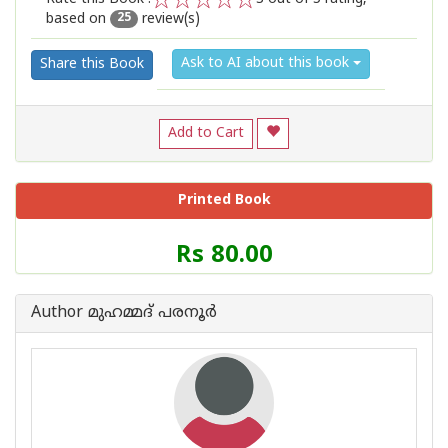
based on
review(s)
1
2
3
4
5
25
Ask to AI about this book
Share this Book
Add to Cart
Printed Book
Price
Rs 80.00
of
this
Book
Author മുഹമ്മദ് പരനൂര്‍
is