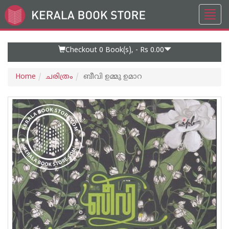
Toggl
Go
navig
to
Home
Page
Checkout 0
Book(s), -
Rs 0.00
Home
ചരിത്രം
ബീവി ഉമ്മു ഉമാറ