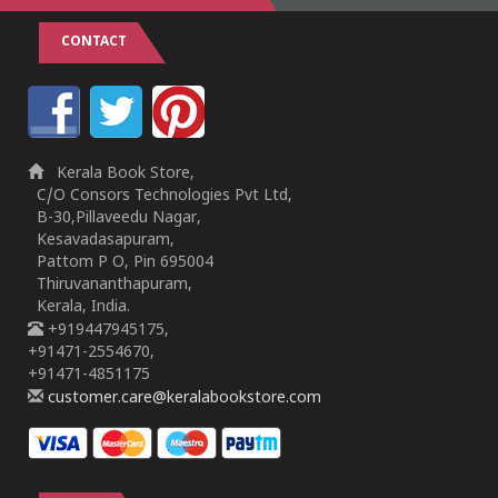
CONTACT
Kerala Book Store,
C/O Consors Technologies Pvt Ltd,
B-30,Pillaveedu Nagar,
Kesavadasapuram,
Pattom P O, Pin 695004
Thiruvananthapuram,
Kerala, India.
+919447945175,
+91471-2554670,
+91471-4851175
customer.care@keralabookstore.com