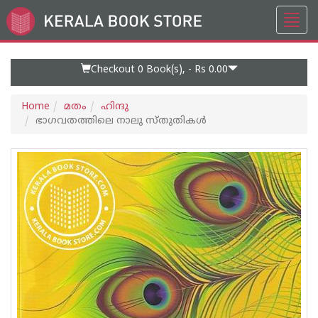
Toggl
Go
navig
to
Home
Page
Checkout 0
Book(s), -
Rs 0.00
Home
മതം
ഹിന്ദു
ഭാഗവതത്തിലെ നാലു സ്തുതികള്‍