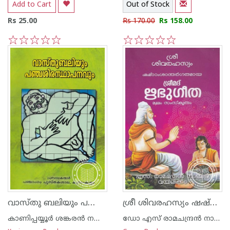
Add to Cart
Out of Stock
Rs 25.00
Rs 170.00
Rs 158.00
1
2
3
4
5
1
2
3
4
5
വാസ്തു ബലിയും പഞ്ചശിരസ്ഥാപനവും
ശ്രീ ശിവരഹസ്യം ഷഷ്ഠാംശാന്തര്‍ഗതമായ ശ്രീമദ് ഋഭുഗീത - മൂലം സംസ്കൃതം
കാണിപ്പയ്യൂര്‍ ശങ്കരന്‍ നമ്പൂതിരിപ്പാട്
ഡോ എസ് രാമചന്ദ്രന്‍ നായര്‍