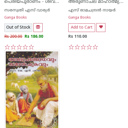
പെരിയപുരാണം - ശിവഭക്തചരിതം
അരുണാചല മാഹാത്മ്യവും ഭഗവാന്‍ രമണ മഹര്‍ഷിയുടെ തിരുവചനങ്ങളും
സരസ്വതി എസ് വാര്യര്‍
എസ് രാമചന്ദ്രന്‍ നായര്‍
Ganga Books
Ganga Books
Out of Stock
Add to Cart
Rs 200.00
Rs 186.00
Rs 110.00
1
2
3
4
5
1
2
3
4
5