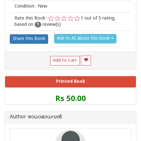
Condition : New
Rate this Book :
1
out of 5 rating,
based on
review(s)
1
2
3
4
5
1
Ask to AI about this book
Share this Book
Add to Cart
Printed Book
Price
Rs 50.00
of
this
Book
Author രാധാമാധവന്‍
is