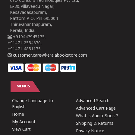
C/O Consors Technologies Pvt Ltd,
B-30,Pillaveedu Nagar,
Kesavadasapuram,
Pattom P O, Pin 695004
Thiruvananthapuram,
Kerala, India.
+919447945175,
+91471-2554670,
+91471-4851175
customer.care@keralabookstore.com
MENUS
Change Language to
Advanced Search
English
Advanced Cart Page
Home
What is Audio Book ?
My Account
Shipping & Returns
View Cart
Privacy Notice