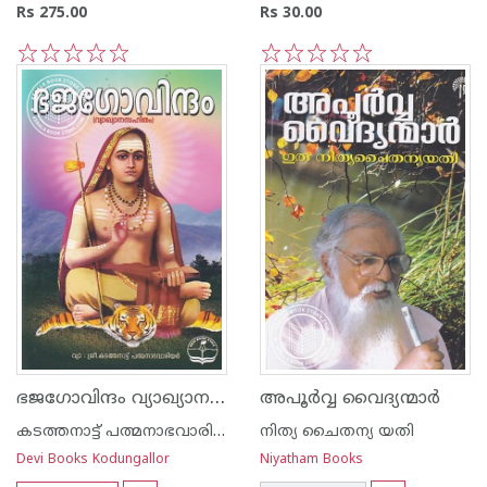
Rs 275.00
Rs 30.00
1
2
3
4
5
1
2
3
4
5
ഭജഗോവിന്ദം വ്യാഖ്യാന സഹിതം
അപൂര്‍വ്വ വൈദ്യന്മാര്‍
കടത്തനാട്ട് പത്മനാഭവാരിയര്‍
നിത്യ ചൈതന്യ യതി
Devi Books Kodungallor
Niyatham Books