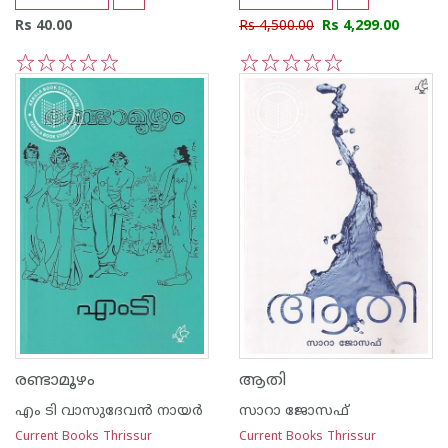
Rs 40.00
Rs 4,500.00
Rs 4,299.00
1
2
3
4
5
1
2
3
4
5
രണ്ടാമൂഴം
ആതി
എം ടി വാസുദേവന്‍ നായര്‍
സാറാ ജോസഫ്
Current Books Thrissur
Current Books Thrissur