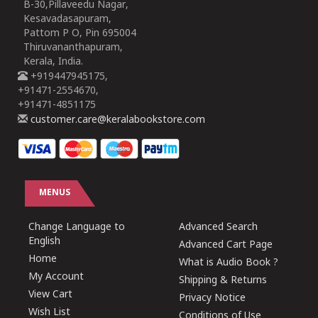
B-30,Pillaveedu Nagar,
Kesavadasapuram,
Pattom P O, Pin 695004
Thiruvananthapuram,
Kerala, India.
+919447945175,
+91471-2554670,
+91471-4851175
customer.care@keralabookstore.com
MENUS
Change Language to
Advanced Search
English
Advanced Cart Page
Home
What is Audio Book ?
My Account
Shipping & Returns
View Cart
Privacy Notice
Wish List
Conditions of Use