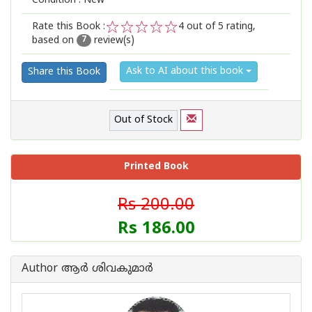
Condition : New
Rate this Book :
4
out of 5 rating,
based on
review(s)
1
2
3
4
5
7
Ask to AI about this book
Share this Book
Out of Stock
Printed Book
Rs 200.00
Rs 186.00
Author ആര്‍ ശിവകുമാര്‍