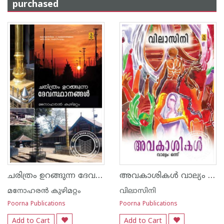
purchased
ചരിത്രം ഉറങ്ങുന്ന ദേവസ്ഥാനങ്ങള്‍
അവകാശികള്‍ വാല്യം I, II, III and IV
മനോഹരന്‍ കുഴിമറ്റം
വിലാസിനി
Poorna Publications
Poorna Publications
Add to Cart
Add to Cart