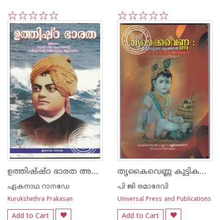
1
2
3
4
5
1
2
3
4
5
ഉത്തിഷ്ഷ്ഠ ഭാരത അഥവാ സ്വാമി വിവേകാനന്ദന്റെ ഹിന്ദു രാഷ്ട്രത്തോടുള്ള ആഹ്വാനം
തൃകൈവെണ്ണ കുട്ടികളുടെ കൃഷ്ണന്‍
ഏകനാഥ റാനഡേ
പി ജി രമാദേവി
Kurukshethra Prakasan
Universal Press and Publications
Add to Cart
Add to Cart