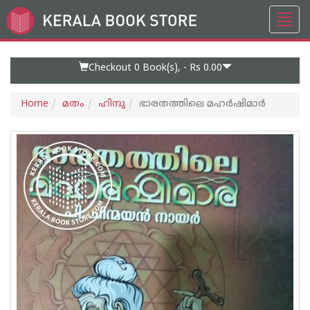
Toggl
Go
navig
to
Home
Page
Checkout 0
Book(s), -
Rs 0.00
Home
മതം
ഹിന്ദു
ഭാരതത്തിലെ മഹര്‍ഷിമാര്‍