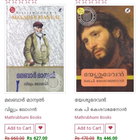
1
2
3
4
5
1
2
3
4
5
മലബാര്‍ മാന്വല്‍
യേശുദേവന്‍
വില്ല്യം ലോഗന്‍
കെ പി കേശവമേനോന്‍
Mathrubhumi Books
Mathrubhumi Books
Add to Cart
Add to Cart
Rs 660.00
Rs 627.00
Rs 470.00
Rs 446.00