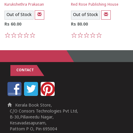
Kurukshethra Prakasan
Red Rose Publishing House
Out of Stock
Out of Stock
Rs 60.00
Rs 80.00
1
2
3
4
5
1
2
3
4
5
CONTACT
Kerala Book Store,
C/O Consors Technologies Pvt Ltd,
B-30,Pillaveedu Nagar,
Kesavadasapuram,
Pattom P O, Pin 695004