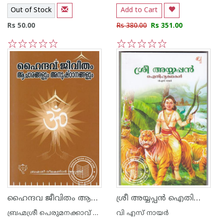
Out of Stock
Add to Cart
Rs 50.00
Rs 380.00
Rs 351.00
1
2
3
4
5
1
2
3
4
5
ഹൈന്ദവ ജീവിതം ആചാരങ്ങളും അനുഷ്ഠാനങ്ങളും
ശ്രീ അയ്യപ്പന്‍ ഐതിഹ്യകഥകള്‍
ബ്രഹ്മശ്രീ പെരുമനക്കാവ് നീലകണ്ഠന്‍ നമ്പുതിരി
വി എസ് നായര്‍