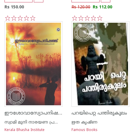
Rs 150.00
Rs 120.00
Rs 112.00
1
2
3
4
5
1
2
3
4
5
ഈശോവാസ്യോപനിഷത്ത്
പറയിപെറ്റ പന്തിരുകുലം
സ്വാമി മുനി നാരയണ പ്രസാദ്
ഋത കൃഷ്ണ
Kerala Bhasha Institute
Famous Books