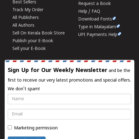
Best Sellers
Request a Book
Track My Order
Help / FAQ
All Publishers
Download Fonts
All Authors
Type in Malayalam
Sell On Kerala Book Store
UPI Payments Help
Publish your E-Book
Sell your E-Book
Sign Up for Our Weekly Newsletter
and be the
first to receive our very latest promotions and special offers.
We don't spam!
Name
Email
Marketing permission