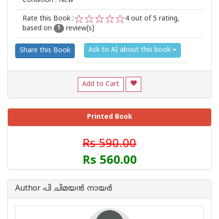
Condition : New
Rate this Book :
4
out of 5 rating,
based on
review(s)
1
2
3
4
5
1
Ask to AI about this book
Share this Book
Add to Cart
Printed Book
Rs 590.00
Rs 560.00
Author പി ചിമയന്‍ നായര്‍