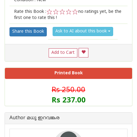
Condition : New
Rate this Book :
no ratings yet, be the
first one to rate this !
1
2
3
4
5
Ask to AI about this book
Share this Book
Add to Cart
Printed Book
Rs 250.00
Rs 237.00
Author മധു ഇറവങ്കര