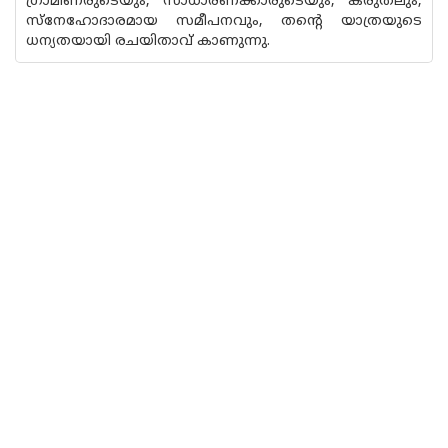
ഗ്രാമീണരുടെയും, സാധാരണക്കാരുടെയും, കരുതലും,
സ്നേഹോദാരമായ സമീപനവും, തന്റെ യാത്രയുടെ
ധന്യതയായി രചയിതാവ് കാണുന്നു.