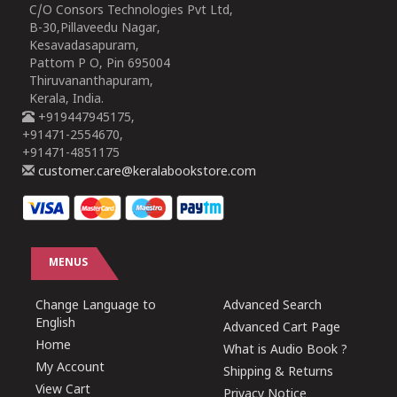
C/O Consors Technologies Pvt Ltd,
B-30,Pillaveedu Nagar,
Kesavadasapuram,
Pattom P O, Pin 695004
Thiruvananthapuram,
Kerala, India.
+919447945175,
+91471-2554670,
+91471-4851175
customer.care@keralabookstore.com
MENUS
Change Language to
Advanced Search
English
Advanced Cart Page
Home
What is Audio Book ?
My Account
Shipping & Returns
View Cart
Privacy Notice