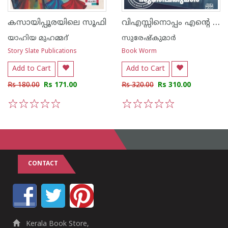
വിഎസ്സിനൊപ്പം എന്റെ ദിനങ്ങൾ
കസായിപ്പൂരയിലെ സൂഫി
യാഹിയ മുഹമ്മദ്
സുരേഷ്കുമാർ
Story Slate Publications
Book Worm
Add to Cart
Add to Cart
Rs 180.00
Rs 171.00
Rs 320.00
Rs 310.00
1
2
3
4
5
1
2
3
4
5
CONTACT
Kerala Book Store,