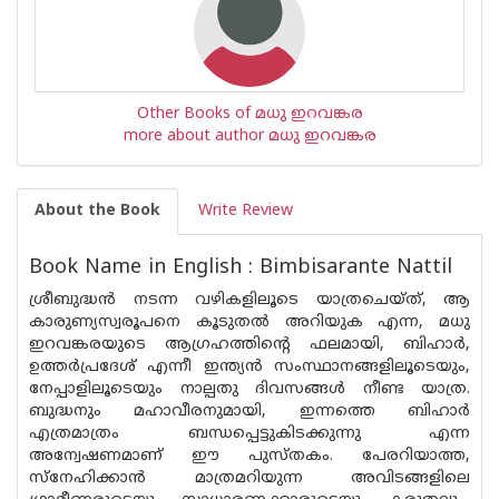
Other Books of മധു ഇറവങ്കര
more about author മധു ഇറവങ്കര
About the Book
Write Review
Book Name in English : Bimbisarante Nattil
ശ്രീബുദ്ധൻ നടന്ന വഴികളിലൂടെ യാത്രചെയ്ത്, ആ
കാരുണ്യസ്വരൂപനെ കൂടുതൽ അറിയുക എന്ന, മധു
ഇറവങ്കരയുടെ ആഗ്രഹത്തിന്റെ ഫലമായി, ബിഹാർ,
ഉത്തർപ്രദേശ് എന്നീ ഇന്ത്യൻ സംസ്ഥാനങ്ങളിലൂടെയും,
നേപ്പാളിലൂടെയും നാല്പതു ദിവസങ്ങൾ നീണ്ട യാത്ര.
ബുദ്ധനും മഹാവീരനുമായി, ഇന്നത്തെ ബിഹാർ
എത്രമാത്രം ബന്ധപ്പെട്ടുകിടക്കുന്നു എന്ന
അന്വേഷണമാണ് ഈ പുസ്തകം. പേരറിയാത്ത,
സ്നേഹിക്കാൻ മാത്രമറിയുന്ന അവിടങ്ങളിലെ