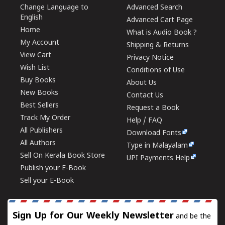
Change Language to
Advanced Search
English
Advanced Cart Page
Home
What is Audio Book ?
My Account
Shipping & Returns
View Cart
Privacy Notice
Wish List
Conditions of Use
Buy Books
About Us
New Books
Contact Us
Best Sellers
Request a Book
Track My Order
Help / FAQ
All Publishers
Download Fonts
All Authors
Type in Malayalam
Sell On Kerala Book Store
UPI Payments Help
Publish your E-Book
Sell your E-Book
Sign Up for Our Weekly Newsletter
and be the