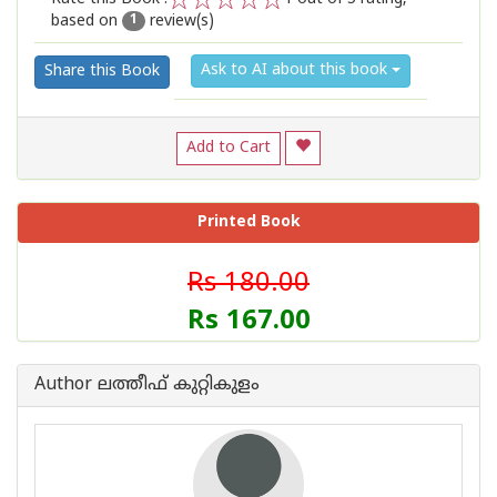
based on
review(s)
1
2
3
4
5
1
Ask to AI about this book
Share this Book
Add to Cart
Printed Book
Rs 180.00
Rs 167.00
Author ലത്തീഫ് കുറ്റികുളം