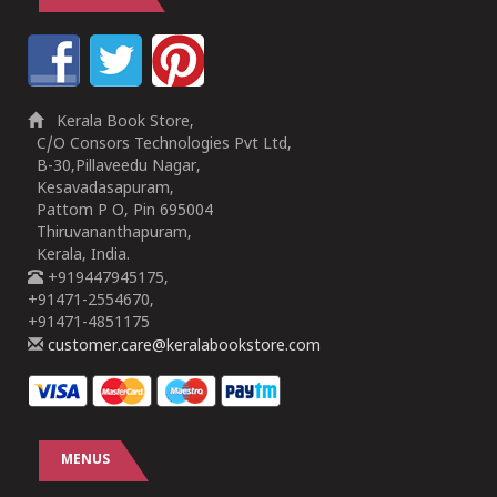
Kerala Book Store,
C/O Consors Technologies Pvt Ltd,
B-30,Pillaveedu Nagar,
Kesavadasapuram,
Pattom P O, Pin 695004
Thiruvananthapuram,
Kerala, India.
+919447945175,
+91471-2554670,
+91471-4851175
customer.care@keralabookstore.com
MENUS