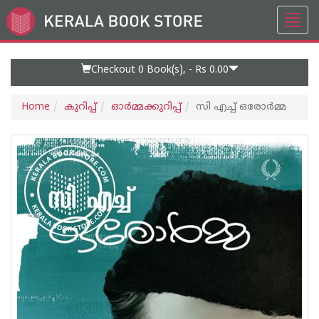
Toggl
Go
navig
to
Home
Page
Checkout 0
Book(s), -
Rs 0.00
Home
കുറിപ്പ്‌
ഓര്‍മ്മക്കുറിപ്പ്‌
സി എച്ച് ഒരോര്‍മ്മ