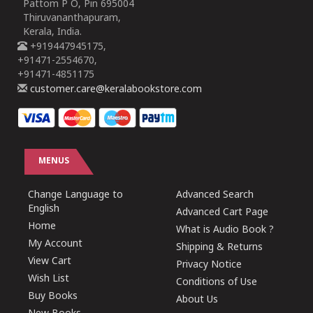
Pattom P O, Pin 695004
Thiruvananthapuram,
Kerala, India.
+919447945175,
+91471-2554670,
+91471-4851175
customer.care@keralabookstore.com
MENUS
Change Language to
Advanced Search
English
Advanced Cart Page
Home
What is Audio Book ?
My Account
Shipping & Returns
View Cart
Privacy Notice
Wish List
Conditions of Use
Buy Books
About Us