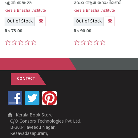
എല്‍ തങ്കമ്മ
ഡോ ആര്‍ ഗോപിമണി
Kerala Bhasha Institute
Kerala Bhasha Institute
Out of Stock
Out of Stock
Rs 75.00
Rs 90.00
1
2
3
4
5
1
2
3
4
5
CONTACT
Kerala Book Store,
C/O Consors Technologies Pvt Ltd,
B-30,Pillaveedu Nagar,
Kesavadasapuram,