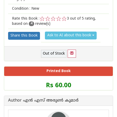
Condition : New
Rate this Book :
3
out of 5 rating,
based on
review(s)
1
2
3
4
5
4
Ask to AI about this book
Share this Book
Out of Stock
Printed Book
Price
Rs 60.00
of
this
Book
Author എന്‍ എസ് അരുണ്‍ കുമാര്‍
is