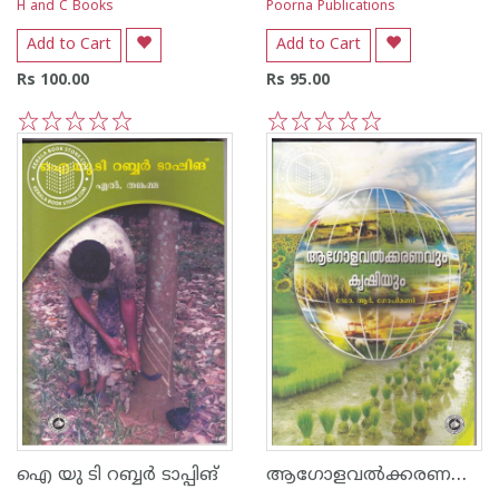
H and C Books
Poorna Publications
Add to Cart
Add to Cart
Rs 100.00
Rs 95.00
1
2
3
4
5
1
2
3
4
5
ആഗോളവല്‍ക്കരണവും കൃഷിയും
ഐ യു ടി റബ്ബര്‍ ടാപ്പിങ്