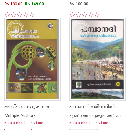
Rs 160.00
Rs 149.00
Rs 100.00
1
2
3
4
5
1
2
3
4
5
ഷഡ്പദങ്ങളുടെ അത്ഭുതലോകം
പമ്പാനദി പരിസ്ഥിതിയും പരിപാലനവും
Multiple Authors
എന്‍ കെ സുകുമാരന്‍ നായര്‍
Kerala Bhasha Institute
Kerala Bhasha Institute