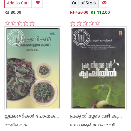
Add to Cart
Out of Stock
Rs 80.00
Rs 120.00
Rs 112.00
1
2
3
4
5
1
2
3
4
5
ഇലക്കറികള്‍ പോഷകങ്ങളുടെ കലവറ
പ്രകൃതിയുടെ വഴി കൃഷിയില്‍
അലീമ കെ
ഡോ ആര്‍ ഗോപിമണി