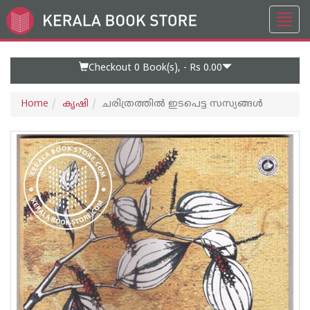
Toggl
Go
navig
to
Home
Page
Checkout 0
Book(s), -
Rs 0.00
Home
കൃഷി
ചരിത്രത്തില്‍ ഇടപെട്ട സസ്യങ്ങള്‍