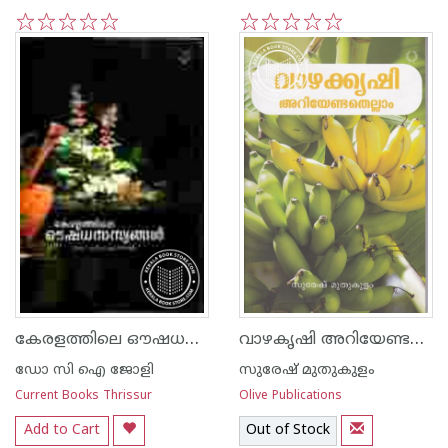
1
2
3
4
5
1
2
3
4
5
കേരളത്തിലെ ഔഷധസസ്യങ്ങള്‍
വാഴകൃഷി അറിയേണ്ടതെല്ലാം
ഡോ സി ഐ ജോളി
സുരേഷ് മുതുകുളം
Current Books Thrissur
Olive Publications
Add to Cart
Out of Stock