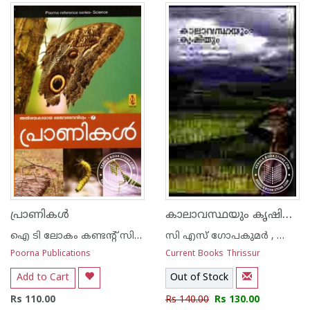
കാലാവസ്ഥയും കൃഷിയും
പ്രാണികള്‍
ഐ ടി ലോകം കണ്ടന്റ് സിന്ഡിക്കേറ്റ്
സി എസ് ഗോപകുമര്‍ , കെ എന്‍ കൃഷ്ണകുമാര്‍ , എച്ച് വി പ്രസാദ റാവു
Poorna Publications
Current Books Thrissur
Add to Cart
Out of Stock
Rs 110.00
Rs 140.00
Rs 130.00