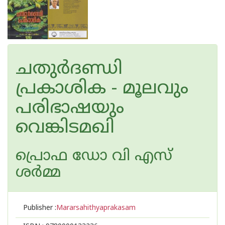
ചതുര്‍ദണ്ഡി
പ്രകാശിക - മൂലവും
പരിഭാഷയും
വെങ്കിടമഖി
പ്രൊഫ ഡോ വി എസ്
ശര്‍മ്മ
Publisher :
Mararsahithyaprakasam