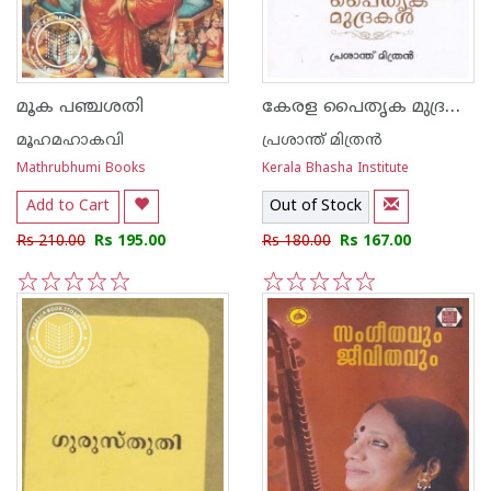
കേരള പൈതൃക മുദ്രകള്‍
മൂക പഞ്ചശതി
മൂഹമഹാകവി
പ്രശാന്ത് മിത്രന്‍
Mathrubhumi Books
Kerala Bhasha Institute
Add to Cart
Out of Stock
Rs 210.00
Rs 195.00
Rs 180.00
Rs 167.00
1
2
3
4
5
1
2
3
4
5