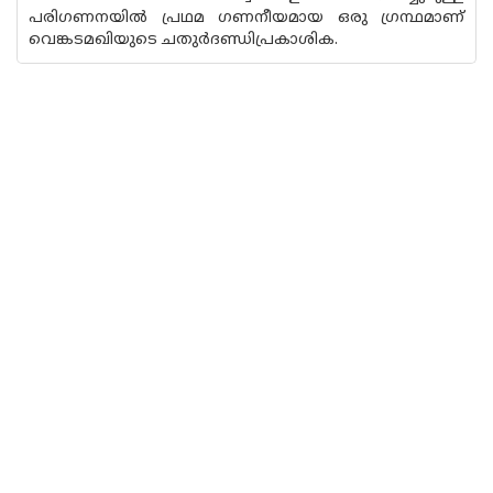
പരിഗണനയില്‍ പ്രഥമ ഗണനീയമായ ഒരു ഗ്രന്ഥമാണ്
വെങ്കടമഖിയുടെ ചതുര്‍ദണ്ഡിപ്രകാശിക.