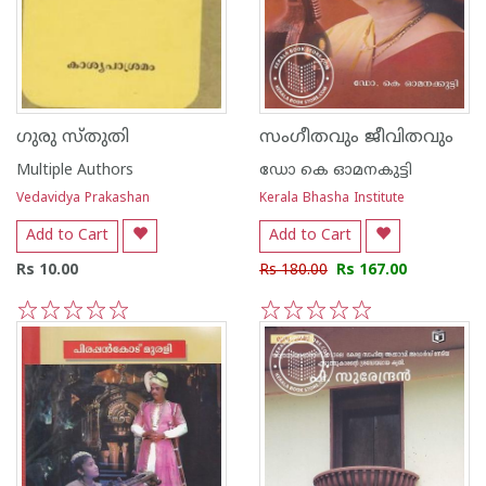
ഗുരു സ്തുതി
സംഗീതവും ജീവിതവും
Multiple Authors
ഡോ കെ ഓമനകുട്ടി
Vedavidya Prakashan
Kerala Bhasha Institute
Add to Cart
Add to Cart
Rs 10.00
Rs 180.00
Rs 167.00
1
2
3
4
5
1
2
3
4
5