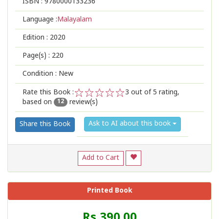
ISBN :
9780000133236
Language :
Malayalam
Edition :
2020
Page(s) :
220
Condition : New
Rate this Book :
3
out of 5 rating,
based on
review(s)
1
2
3
4
5
12
Ask to AI about this book
Share this Book
Add to Cart
Printed Book
Price
Rs 390.00