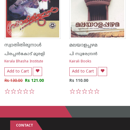
സ്വാതിതിരുനാള്‍
മലയാളപ്പഴമ
പിരപ്പന്‍കോട്‌ മുരളി
പി സുരേന്ദ്രന്‍
Kerala Bhasha Institute
Kairali Books
Add to Cart
Add to Cart
Rs 130.00
Rs 121.00
Rs 110.00
1
2
3
4
5
1
2
3
4
5
CONTACT