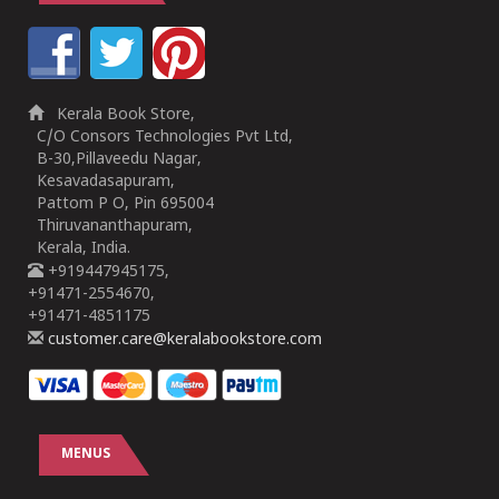
Kerala Book Store,
C/O Consors Technologies Pvt Ltd,
B-30,Pillaveedu Nagar,
Kesavadasapuram,
Pattom P O, Pin 695004
Thiruvananthapuram,
Kerala, India.
+919447945175,
+91471-2554670,
+91471-4851175
customer.care@keralabookstore.com
MENUS