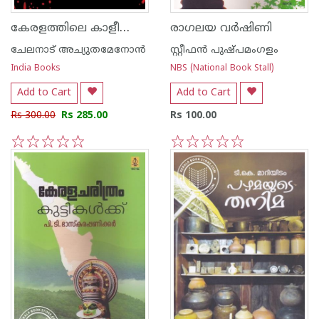
കേരളത്തിലെ കാളീസേവ
രാഗലയ വര്‍ഷിണി
ചേലനാട് അച്യുതമേനോന്‍
സ്റ്റീഫന്‍ പുഷ്പമംഗളം
India Books
NBS (National Book Stall)
Add to Cart
Add to Cart
Rs 300.00
Rs 285.00
Rs 100.00
1
2
3
4
5
1
2
3
4
5