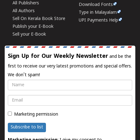
All Publishers
Download Fonts
All Authors
Type in Malayalam
Sell On Kerala Book Store
UPI Payments Help
Publish your E-Book
Sell your E-Book
Sign Up for Our Weekly Newsletter
and be the
first to receive our very latest promotions and special offers.
We don't spam!
Name
Email
Marketing permission
Subscribe to list