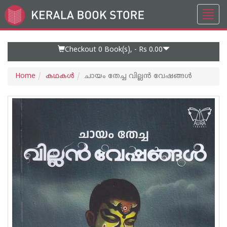
Toggl
Go
navig
to
Home
Page
Checkout 0
Book(s), -
Rs 0.00
Home
കഥകള്‍
ചായം തേച്ച വില്ലൻ വേഷങ്ങൾ