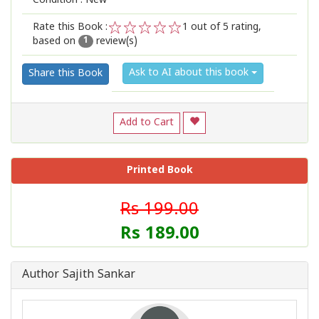
Condition : New
Rate this Book :
1
out of 5 rating,
based on
review(s)
1
2
3
4
5
1
Ask to AI about this book
Share this Book
Add to Cart
Printed Book
Rs 199.00
Rs 189.00
Author Sajith Sankar