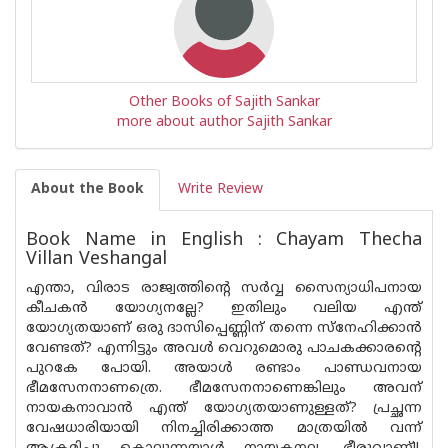
Other Books of Sajith Sankar
more about author Sajith Sankar
About the Book
Write Review
Book Name in English : Chayam Thecha
Villan Veshangal
എന്താ, വിരാട രാജ്വത്തിൻ്റെ സർവ്വ സൈന്യാധിപനായ
കീചകൻ യോഗ്യനല്ലേ? ഇതിലും വലിയ എന്ത്
യോഗ്യതയാണ് ഒരു ദാസിപ്പെണ്ണിന് തന്നെ സ്നേഹിക്കാൻ
വേണ്ടത്? എന്നിട്ടും അവൾ വെറുമൊരു പാചകക്കാരൻ്റെ
പുറകേ പോയി. അയാൾ രണ്ടാം പാണ്ഡവനായ
ഭീമസേനനാണത്രെ. ഭീമസേനനാണെങ്കിലും അവന്
നായകനാവാൻ എന്ത് യോഗ്യതയാണുള്ളത്? പ്രച്ഛന്ന
വേഷധാരിയായി നിനച്ചിരിക്കാത്ത മാത്രയിൽ വന്ന്