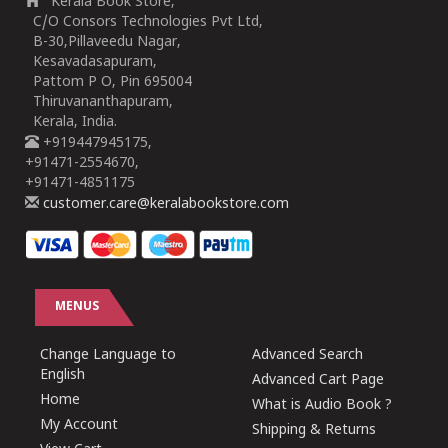
Kerala Book Store,
C/O Consors Technologies Pvt Ltd,
B-30,Pillaveedu Nagar,
Kesavadasapuram,
Pattom P O, Pin 695004
Thiruvananthapuram,
Kerala, India.
+919447945175,
+91471-2554670,
+91471-4851175
customer.care@keralabookstore.com
MENUS
Change Language to
Advanced Search
English
Advanced Cart Page
Home
What is Audio Book ?
My Account
Shipping & Returns