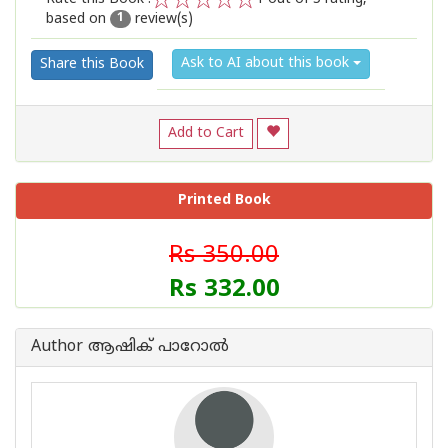
based on
review(s)
1
2
3
4
5
1
Ask to AI about this book
Share this Book
Add to Cart
Printed Book
Rs 350.00
Rs 332.00
Author ആഷിക് പാറോൽ