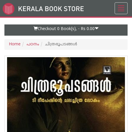
Toggl
Go
navig
to
Home
Page
Checkout 0
Book(s), -
Rs 0.00
Home
പഠനം
ചിത്രഭൂപടങ്ങൾ