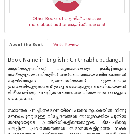
Other Books of ആഷിക് പാറോൽ
more about author ആഷിക് പാറോൽ
About the Book
Write Review
Book Name in English : Chithrabhupadangal
ആൾക്കൂട്ടത്തിൻ്റെ വന്യകാമനകളെ ഭ്രമിപ്പിക്കുന്ന
കാഴ്‌കളല്ല, കാണികളിൽ അർത്ഥവത്തായ പരിണാമങ്ങൾ
സൃഷ്ടിക്കുന്ന ദൃശ്യങ്ങൾക്കാണ് എക്കാലവും
പ്രസക്തിയുള്ളതെന്ന് ഉറച്ച ബോധ്യമുള്ള സംവിധായകൻ
ടി ദീപേഷിൻ്റെ ചലച്ചിത്ര ലോകത്തെ വിശകലനം ചെയ്യുന്ന
പഠനഗ്രന്ഥം.
സമാന്തര ചലച്ചിത്രമേഖലയിലെ പാരമ്പര്യധാരയിൽ നിന്നു
ബോധപൂർവ്വമുള്ള വിച്ഛേദനങ്ങൾ സാധ്യമാക്കിയ പുതിയ
തലമുറയുടെ പ്രതിനിധികളിലൊരാളായ ദീപേഷിന്റെ
ചലച്ചിത്ര പ്രവർത്തനങ്ങൾ സമാനതകളില്ലാത്ത സമര