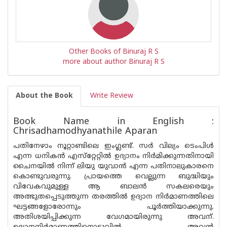
Other Books of Binuraj R S
more about author Binuraj R S
About the Book
Write Review
Book Name in English :
Chrisadhamodhyanathile Aparan
പതിനേഴാം നൂറ്റാണ്ടിലെ ഇംഗ്ലണ്ട്. സർ വില്യം ടെംപിൾ
എന്ന ധനികൻ എസ്‌റ്റേറ്റിൽ ഉദ്യാനം നിർമിക്കുന്നതിനായി
ചൈനയിൽ നിന്ന് ലിയു യുവാൻ എന്ന പതിനാലുകാരനെ
കൊണ്ടുവരുന്നു. പ്രായത്തെ വെല്ലുന്ന ബുദ്ധിയും
വിവേകവുമുള്ള ആ ബാലൻ സകലരെയും
അത്ഭുതപ്പെടുത്തുന്ന തരത്തിൽ ഉദ്യാന നിർമാണത്തിലെ
ഘട്ടങ്ങളോരോന്നും പൂർത്തിയാക്കുന്നു.
അതിശയിപ്പിക്കുന്ന വേഗമായിരുന്നു അവന്.