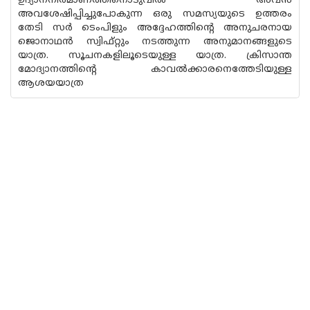
ഉദ്യാനനിർമാണത്തിനൊടുവിൽ അവൻ
അവശേഷിപ്പിച്ചുപോകുന്ന ഒരു സമസ്യയുടെ ഉത്തരം
തേടി സർ ടെംപിളും അദ്ദേഹത്തിൻ്റെ അനുചരനായ
ജൊനാഥൻ സ്വിഫ്റ്റും നടത്തുന്ന അനുമാനങ്ങളുടെ
യാത്ര. സൂചനകളിലൂടെയുള്ള യാത്ര. ക്രിസാന്ത
മോദ്യാനത്തിന്റെ കാവൽക്കാരനെത്തേടിയുള്ള
ആശയയാത്ര