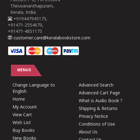
Pattom P O, Pin 695004
Thiruvananthapuram,
Kerala, India.
+919447945175,
+91471-2554670,
+91471-4851175
customer.care@keralabookstore.com
MENUS
Change Language to
Advanced Search
English
Advanced Cart Page
Home
What is Audio Book ?
My Account
Shipping & Returns
View Cart
Privacy Notice
Wish List
Conditions of Use
Buy Books
About Us
New Books