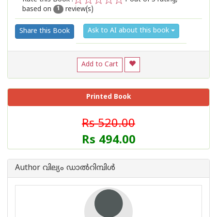
based on
review(s)
1
2
3
4
5
1
Ask to AI about this book
Share this Book
Add to Cart
Printed Book
Rs 520.00
Rs 494.00
Author വില്യം ഡാല്‍റിമ്പിള്‍