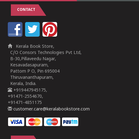
CONTACT
Kerala Book Store,
C/O Consors Technologies Pvt Ltd,
B-30,Pillaveedu Nagar,
Kesavadasapuram,
Pattom P O, Pin 695004
Thiruvananthapuram,
Kerala, India.
+919447945175,
+91471-2554670,
+91471-4851175
customer.care@keralabookstore.com