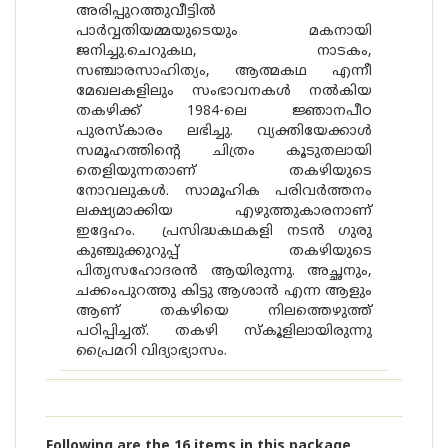
അരിപ്പുറത്തുവീട്ടിൽ
പാർവ്വതിയമ്മയുടെയും മകനായി
ജനിച്ചു.ചെറുകഥ, നാടകം,
സഞ്ചാരസാഹിത്യം, ആത്മകഥ എന്നീ
മേഖലകളിലും സംഭാവനകൾ നൽകിയ
തകഴിക്ക് 1984-ലെ ജ്ഞാനപീഠ
പുരസ്‌കാരം ലഭിച്ചു. വ്യക്തിയേക്കാൾ
സമൂഹത്തിന്റെ ചിത്രം കൂടുതലായി
തെളിയുന്നതാണ് തകഴിയുടെ
നോവലുകൾ. സാമൂഹിക പരിവർത്തനം
ലക്ഷ്യമാക്കിയ എഴുത്തുകാരനാണ്
ഇദ്ദേഹം. പ്രസിദ്ധകഥകളി നടൻ ഗുരു
കുഞ്ചുക്കുറുപ്പ് തകഴിയുടെ
പിതൃസഹോദരൻ ആയിരുന്നു. അച്ഛനും,
ചക്കംപുറത്തു കിട്ടു ആശാൻ എന്ന ആളും
ആണ് തകഴിയെ നിലത്തെഴുത്ത്
പഠിപ്പിച്ചത്. തകഴി സ്കൂളിലായിരുന്നു
പ്രൈമറി വിദ്യാഭ്യാസം.
Following are the 16 items in this package