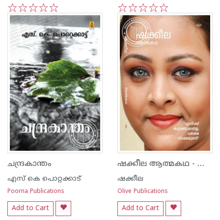
1
2
3
4
5
1
2
3
4
5
ഷക്കീല ആത്മകഥ - ഷക്കീല
ചന്ദ്രകാന്തം
എസ്‌ കെ പൊറ്റക്കാട്‌
ഷക്കീല
Poorna Publications
Olive Publications
Add to Cart
Add to Cart