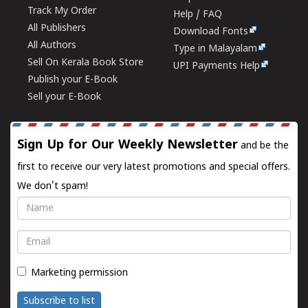
Track My Order
Help / FAQ
All Publishers
Download Fonts
All Authors
Type in Malayalam
Sell On Kerala Book Store
UPI Payments Help
Publish your E-Book
Sell your E-Book
Sign Up for Our Weekly Newsletter
and be the
first to receive our very latest promotions and special offers.
We don't spam!
Name
Email
Marketing permission
Subscribe to list