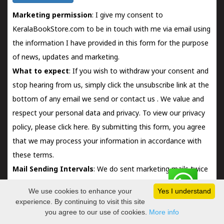
Marketing permission
: I give my consent to
KeralaBookStore.com to be in touch with me via email using
the information I have provided in this form for the purpose
of news, updates and marketing.
What to expect
: If you wish to withdraw your consent and
stop hearing from us, simply click the unsubscribe link at the
bottom of any email we send or
contact us
. We value and
respect your personal data and privacy. To view our privacy
policy, please
click here.
By submitting this form, you agree
that we may process your information in accordance with
these terms.
Mail Sending Intervals
: We do sent marketing mails twice
a month, and if there are any special occasions. No more
We use cookies to enhance your
Yes I understand
than 4 mails in a month will reach your inbox.
experience. By continuing to visit this site
you agree to our use of cookies.
More info