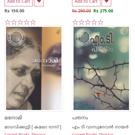
Add to Cart
Add to Cart
Rs 150.00
Rs 290.00
Rs 275.00
1
2
3
4
5
1
2
3
4
5
മനോമി
പതനം
മാധവിക്കുട്ടി [ കമലാ ദാസ് ]
എം ടി വാസുദേവന്‍ നായര്‍