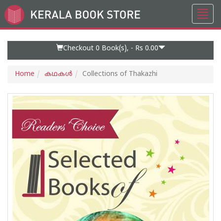
Toggl
Go
navig
to
Home
Page
Checkout 0
Book(s), -
Rs 0.00
Home
കഥകള്‍
Collections of Thakazhi