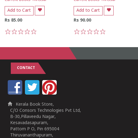
Current Books Thrissur
Current Books Thrissur
Add to Cart
Add to Cart
Rs 85.00
Rs 90.00
1
2
3
4
5
1
2
3
4
5
CONTACT
Kerala Book Store,
C/O Consors Technologies Pvt Ltd,
B-30,Pillaveedu Nagar,
Kesavadasapuram,
Pattom P O, Pin 695004
Thiruvananthapuram,