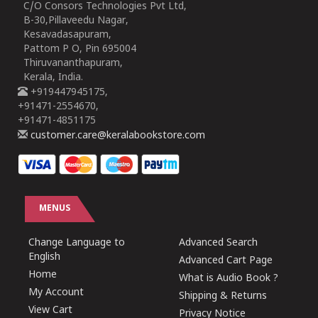
C/O Consors Technologies Pvt Ltd,
B-30,Pillaveedu Nagar,
Kesavadasapuram,
Pattom P O, Pin 695004
Thiruvananthapuram,
Kerala, India.
+919447945175,
+91471-2554670,
+91471-4851175
customer.care@keralabookstore.com
MENUS
Change Language to
Advanced Search
English
Advanced Cart Page
Home
What is Audio Book ?
My Account
Shipping & Returns
View Cart
Privacy Notice