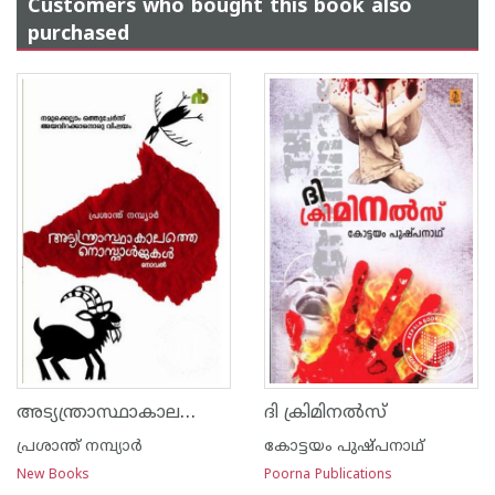
Customers who bought this book also
purchased
അട്യന്ത്രാസ്ഥാകാലത്തെ നൊസ്റ്റാള്‍ജകള്‍
ദി ക്രിമിനല്‍സ്
പ്രശാന്ത് നമ്പ്യാര്‍
കോട്ടയം പുഷ്പനാഥ്
New Books
Poorna Publications