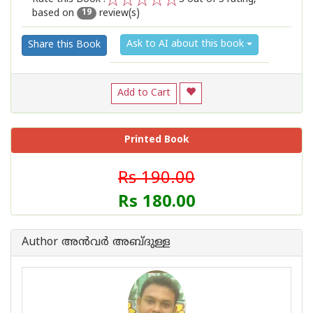
based on
review(s)
1
2
3
4
5
19
Ask to AI about this book
Share this Book
Add to Cart
Printed Book
Rs 190.00
Rs 180.00
Author അന്‍വര്‍ അബ്ദുള്ള