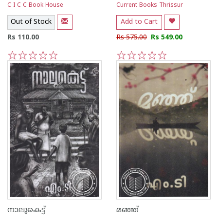
C I C C Book House
Current Books Thrissur
Out of Stock
Add to Cart
Rs 110.00
Rs 575.00
Rs 549.00
1
2
3
4
5
1
2
3
4
5
നാലുകെട്ട്
മഞ്ഞ്