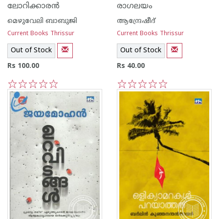
ലോറിക്കാര‌ന്‍
രാഗലയം
മെഴുവേലി ബാബുജി
ആന്ദ്രേഷീദ്
Current Books Thrissur
Current Books Thrissur
Out of Stock
Out of Stock
Rs 100.00
Rs 40.00
1
2
3
4
5
1
2
3
4
5