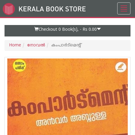
Toggl
Go
navig
to
Home
Page
Checkout 0
Book(s), -
Rs 0.00
Home
നോവല്‍
കംപാര്‍ട്‌മെന്റ്