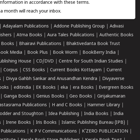
information in accordance with these terms.
a month will reach your inbox.
|
Adayalam Publications
|
Addone Publishing Group
|
Adivasi
ishers
|
Atma Books
|
Aura Tales Publications
|
Authentic Books
 Books
|
Bhairavi Publications
|
Bhaktivedanta Book Trust
ook Media
|
Book Plus
|
Book Worm
|
BookBerry India
|
ublishing House
|
CD/DVD
|
Centre for South Indian Studies
|
|
Corpus
|
CSS Books
|
Current Books Kottayam
|
Current
s
|
Divya Gahbh Sankar and Anusandhan Kendra
|
Divyaverse
ooks
|
editindia
|
EK Books
|
eka
|
era Books
|
Evergreen Books
|
Ganga Books
|
Genius Books
|
Geo Books
|
Girijakumaran
astasrama Publications
|
H and C Books
|
Hammer Library
|
odder and Stoughton
|
Idea Publishing
|
India Books
|
India
s
|
Irene Books
|
Iris Books
|
Islamic Publishing Bureau (IPB)
|
 Publications
|
K P V Communications
|
K'ZERO PUBLICATION
|