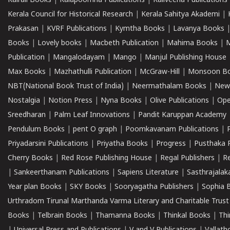
Kairali Books
|
Kalapoornna Publications
|
Kaliveena Publications
Kerala Council for Historical Research
|
Kerala Sahitya Akademi
|
Prakasan
|
KVRF Publications
|
Kymtha Books
|
Lavanya Books
Books
|
Lovely books
|
Macbeth Publication
|
Mahima Books
|
M
Publication
|
Mangalodayam
|
Mango
|
Manjul Publishing House
Max Books
|
Mazhathulli Publication
|
McGraw-Hill
|
Monsoon B
NBT(National Book Trust of India)
|
Neermathalam Books
|
New
Nostalgia
|
Notion Press
|
Nyna Books
|
Olive Publications
|
Ope
Sreedharan
|
Palm Leaf Innovations
|
Pandit Karuppan Academy
Pendulum Books
|
pent O graph
|
Poomkavanam Publications
|
Priyadarsini Publications
|
Priyatha Books
|
Progress
|
Pusthaka 
Cherry Books
|
Red Rose Publishing House
|
Regal Publishers
|
R
|
Sankeerthanam Publications
|
Sapiens Literature
|
Sasthrajala
Year plan Books
|
SKY Books
|
Sooryagatha Publishers
|
Sophia 
Urthradom Tirunal Marthanda Varma Literary and Charitable Trust
Books
|
Telbrain Books
|
Thamanna Books
|
Thinkal Books
|
Th