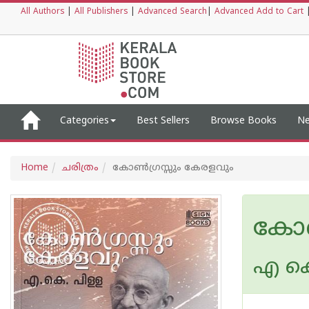
All Authors
|
All Publishers
|
Advanced Search
|
Advanced Add to Cart
Categories
Best Sellers
Browse Books
Ne
Home
ചരിത്രം
കോണ്‍ഗ്രസ്സും കേരളവും
കോണ
എ കെ