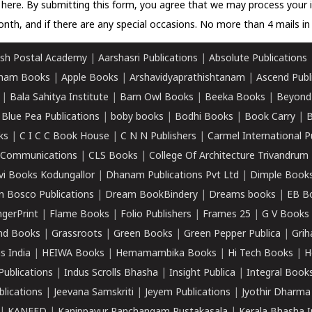
k here.
By submitting this form, you agree that we may process your 
nth, and if there are any special occasions. No more than 4 mails in 
sh Postal Academy
|
Aarshasri Publications
|
Absolute Publications
ham Books
|
Apple Books
|
Arshavidyaprathishtanam
|
Ascend Publ
|
Bala Sahitya Institute
|
Barn Owl Books
|
Beeka Books
|
Beyond
|
Blue Pea Publications
|
boby books
|
Bodhi Books
|
Book Carry
|
B
ks
|
C I C C Book House
|
C N N Publishers
|
Carmel International P
k Communications
|
CLS Books
|
College Of Architecture Trivandrum
vi Books Kodungallor
|
Dhanam Publications Pvt Ltd
|
Dimple Book
 Bosco Publications
|
Dream BookBindery
|
Dreams books
|
EB B
ngerPrint
|
Flame Books
|
Folio Publishers
|
Frames 25
|
G V Books
nd Books
|
Grassroots
|
Green Books
|
Green Pepper Publica
|
Grih
s India
|
HEIWA Books
|
Hemamambika Books
|
Hi Tech Books
|
H
Publications
|
Indus Scrolls Bhasha
|
Insight Publica
|
Integral Book
lications
|
Jeevana Samskriti
|
Jeyem Publications
|
Jyothir Dharma