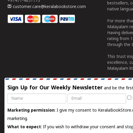
+91471-4851175
bestsellers, 
customer.care@keralabookstore.com
native langua
For more tha
Malayalam re
Having deliv
rating from 
through the t
This trust in
excellence, c
Malayalam lit
Sign Up for Our Weekly Newsletter
and be the firs
Name
Email
Marketing permission
: I give my consent to KeralaBookStore.
marketing.
What to expect
: If you wish to withdraw your consent and stop