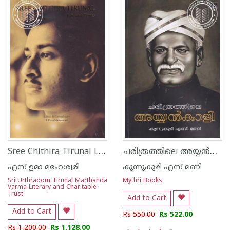
Sree Chithira Tirunal Life And Time
ചരിത്രത്തിലെ അയ്യന്‍കാളി
എസ് ഉമാ മഹേശ്വരി
കുന്നുകുഴി എസ് മണി
Sri Urthradom Tirunal Marthanda
Mythri Books
Varma Literary and Charitable
Trust
Add to Cart
Add to Cart
Rs 550.00
Rs 522.00
Rs 1,200.00
Rs 1,128.00