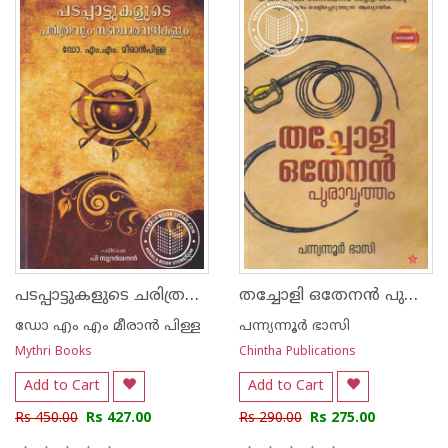
പടപ്പാട്ടുകളുടെ ചരിത്രവും സഞ്ചാര വഴികളും
തച്ചോളി ഒതേനന്‍ പുരാവൃത്തം
ഡോ എം എം മീരാന്‍ പിള്ള
പന്ന്യന്നൂര്‍ ഭാസി
Mythri Books
Chintha Publications
Add to Cart
Add to Cart
Rs 450.00
Rs 427.00
Rs 290.00
Rs 275.00