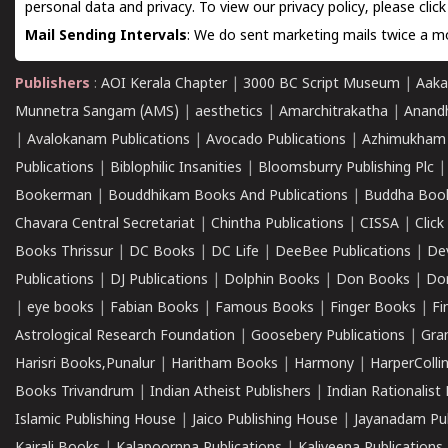
personal data and privacy. To view our privacy policy, please
clic
Mail Sending Intervals
: We do sent marketing mails twice a mo
Publishers
:
AOI Kerala Chapter
|
3000 BC Script Museum
|
Aaka
Munnetra Sangam (AMS)
|
aesthetics
|
Amarchitrakatha
|
Anand
|
Avalokanam Publications
|
Avocado Publications
|
Azhimukham
Publications
|
Biblophilic Insanities
|
Bloomsburry Publishing Plc
Bookerman
|
Bouddhikam Books And Publications
|
Buddha Boo
Chavara Central Secretariat
|
Chintha Publications
|
CISSA
|
Clic
Books Thrissur
|
DC Books
|
DC Life
|
DeeBee Publications
|
De
Publications
|
DJ Publications
|
Dolphin Books
|
Don Books
|
Don
|
eye books
|
Fabian Books
|
Famous Books
|
Finger Books
|
Fi
Astrological Research Foundation
|
Goosebery Publications
|
Gra
Harisri Books,Punalur
|
Haritham Books
|
Harmony
|
HarperCollin
Books Trivandrum
|
Indian Atheist Publishers
|
Indian Rationalist 
Islamic Publishing House
|
Jaico Publishing House
|
Jayanadam Pub