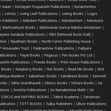
nstitute
|
Kerala Book Store Publishers
|
Kerala Book Trust
|
r Kalari
|
Kottayam Puspanath Publications
|
Kurukshethra
s
|
Litmus
|
Living Leaf Publications
|
Liwing Books
|
Logos
 Publishers
|
MaluBen Publications
|
Mambazham
|
Manavata
|
Mathrubhumi Books
|
Mathrukula Darma Raksha Ashramam
|
ayana Gurukula Publications
|
NBS (National Book Stall)
|
tion
|
Niyatham Books
|
North Carter Publishing House
|
P Kesavadev Trust
|
Padmashree Publications
|
Palliyara
ublications
|
Payal Books
|
Pegasus
|
Pen Books Pvt Ltd
|
santhi Publications
|
Pravda Books
|
Print House Publications
|
 Books
|
Raspberry Books
|
Rat Books
|
Read Me Books
|
Red
ahitya Akademi
|
Saikatham Books
|
Saindhava Books
|
Samooh
ooks
|
Sikha Grandhavedi
|
Silence Books
|
Sithara Books
|
Six
cations
|
Sreshta Publications
|
Sri Ramakrishna Math
|
Sri
 CIRCLE and PAPYRUS BOOKS
|
Talent Academy
|
Tatvamasi
ublication
|
TOTT BOOKS
|
Tulika Publishers
|
Ulloor Publications