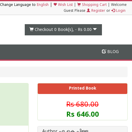
|
Change Language to
English
Wish List
|
Shopping Cart
|
Welcome
Guest Please
Register
or
Login
Checkout 0
Book(s), -
Rs 0.00
BLOG
Printed Book
Rs 680.00
Rs 646.00
Author എ കെ പിള്ള