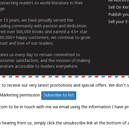
All Authors
connecting readers to world literature in their
Sell On Ke
ge.
Publish yo
n 15 years, we have proudly served the
Sell your 
ading community with passion and dedication.
ered over 500,000 books and earned a 4.5+ star
100,000+ happy customers, we continue to grow
rust and love of our readers.
spires us every day to remain committed to
ustomer satisfaction, and the mission of making
erature accessible to readers everywhere.
t to receive our very latest promotions and special offers. We don't 
Marketing permission
Subscribe to list
com to be in touch with me via email using the information I have pr
 hearing from us, simply click the unsubscribe link at the bottom of