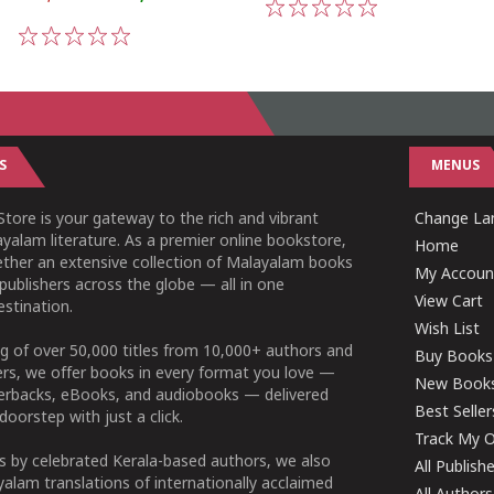
1
2
3
4
5
1
2
3
4
5
S
MENUS
tore is your gateway to the rich and vibrant
Change Lan
yalam literature. As a premier online bookstore,
Home
ether an extensive collection of Malayalam books
My Accoun
publishers across the globe — all in one
View Cart
stination.
Wish List
g of over 50,000 titles from 10,000+ authors and
Buy Books
ers, we offer books in every format you love —
New Book
perbacks, eBooks, and audiobooks — delivered
Best Seller
doorstep with just a click.
Track My O
 by celebrated Kerala-based authors, we also
All Publish
alam translations of internationally acclaimed