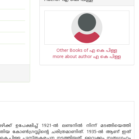
Other Books of എ കെ പിള്ള
more about author എ കെ പിള്ള
് ഉപേക്ഷിച്ച് 1921-ൽ ലണ്ടനിൽ നിന്ന് മടങ്ങിയെത്തി
എഴുതിയ കോൺഗ്രസ്സിന്റെ ചരിത്രമാണിത്. 1935-ൽ ആണ് ഇത്
എ.കെ.പിള്ള പുസ്തകരചന നടത്തിയത്. വൈക്കം സത്യഗ്രഹം