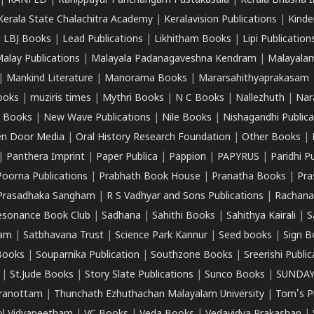
|
KANFED
|
Kanippayur Panchangam Pustakasala
|
Kerala Bhasha I
Kerala State Chalachitra Academy
|
Keralavision Publications
|
Kinde
|
LBJ Books
|
Lead Publications
|
Likhitham Books
|
Lipi Publication
alay Publications
|
Malayala Padanagaveshna Kendram
|
Malayalam
|
Mankind Literature
|
Manorama Books
|
Mararsahithyaprakasam
ooks
|
muziris times
|
Mythri Books
|
N C Books
|
Nallezhuth
|
Nar
 Books
|
New Wave Publications
|
Nile Books
|
Nishagandhi Publica
n Door Media
|
Oral History Research Foundation
|
Other Books
|
|
Panthera Imprint
|
Paper Publica
|
Pappion
|
PAPYRUS
|
Paridhi P
Poorna Publications
|
Prabhath Book House
|
Pranatha Books
|
Pra
Prasadhaka Sangham
|
R S Vadhyar and Sons Publications
|
Rachana
esonance Book Club
|
Sadhana
|
Sahithi Books
|
Sahithya Kairali
|
S
kam
|
Satbhavana Trust
|
Science Park Kannur
|
Seed books
|
Sign B
Books
|
Souparnika Publication
|
Southzone Books
|
Sreerishi Publi
|
St.Jude Books
|
Story Slate Publications
|
Sunco Books
|
SUNDAY
iranottam
|
Thunchath Ezhuthachan Malayalam University
|
Tom's P