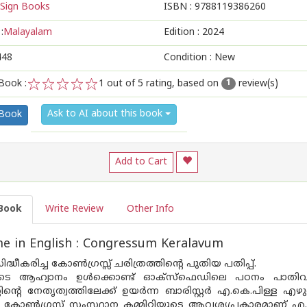
Sign Books
ISBN :
9788119386260
:
Malayalam
Edition :
2024
448
Condition : New
Book :
1
out of 5 rating, based on
review(s)
1
1
2
3
4
5
Ask to AI about this book
 Book
Add to Cart
Book
Write Review
Other Info
e in English : Congressum Keralavum
ിദ്ധീകരിച്ച കോൺഗ്രസ്സ് ചരിത്രത്തിൻ്റെ പുതിയ പതിപ്പ്.
ുടെ ആഹ്വാനം ഉൾക്കൊണ്ട് ഓക്സ്ഫെഡിലെ പഠനം പാതിവഴിക്ക
ന്റെ നേതൃത്വത്തിലേക്ക് ഉയർന്ന ബാരിസ്റ്റർ എ.കെ.പിള്ള 
 കോൺഗ്രസ്സ് സംസ്ഥാന കമ്മിറ്റിയുടെ ആവശ്യപ്രകാരമാണ് 