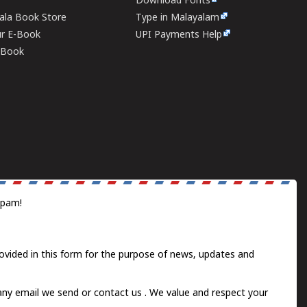
Download Fonts
rala Book Store
Type in Malayalam
ur E-Book
UPI Payments Help
E-Book
spam!
ovided in this form for the purpose of news, updates and
 any email we send or
contact us
. We value and respect your