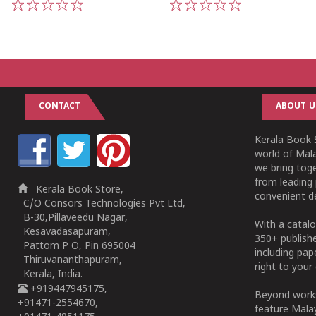
1
2
3
4
5
1
2
3
4
5
CONTACT
ABOUT U
Kerala Book S
world of Mala
we bring tog
from leading 
Kerala Book Store,
convenient de
C/O Consors Technologies Pvt Ltd,
B-30,Pillaveedu Nagar,
With a catalo
Kesavadasapuram,
350+ publish
Pattom P O, Pin 695004
including pa
Thiruvananthapuram,
right to your 
Kerala, India.
+919447945175,
Beyond works
+91471-2554670,
feature Malay