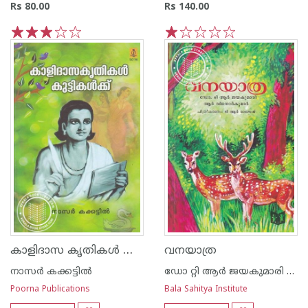
Rs 80.00
Rs 140.00
1
2
3
4
5
1
2
3
4
5
കാളിദാസ കൃതികള്‍ കുട്ടികള്‍ക്ക്
വനയാത്ര
നാസര്‍ കക്കട്ടില്‍
ഡോ റ്റി ആര്‍ ജയകുമാരി ആന്റ് വിനോദ്
Poorna Publications
Bala Sahitya Institute