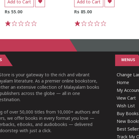
Add to Cart
Add to Cart
Rs 55.00
Rs 85.00
1
2
3
4
5
1
2
3
4
5
S
MENUS
tore is your gateway to the rich and vibrant
Change Lan
yalam literature. As a premier online bookstore,
Home
ether an extensive collection of Malayalam books
My Accoun
publishers across the globe — all in one
View Cart
stination.
Wish List
g of over 50,000 titles from 10,000+ authors and
Buy Books
ers, we offer books in every format you love —
New Book
perbacks, eBooks, and audiobooks — delivered
Best Seller
doorstep with just a click.
Track My O