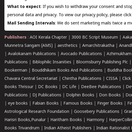
What to expect
: If you wish to withdraw your consent and stop
personal data and privacy. To view our privacy policy, please
clic
Mail Sending Intervals
: We do sent marketing mails twice a mo
Publishers
:
AOI Kerala Chapter
|
3000 BC Script Museum
|
Aaka
Munnetra Sangam (AMS)
|
aesthetics
|
Amarchitrakatha
|
Anand
|
Avalokanam Publications
|
Avocado Publications
|
Azhimukham
Publications
|
Biblophilic Insanities
|
Bloomsburry Publishing Plc
Bookerman
|
Bouddhikam Books And Publications
|
Buddha Boo
Chavara Central Secretariat
|
Chintha Publications
|
CISSA
|
Clic
Books Thrissur
|
DC Books
|
DC Life
|
DeeBee Publications
|
De
Publications
|
DJ Publications
|
Dolphin Books
|
Don Books
|
Don
|
eye books
|
Fabian Books
|
Famous Books
|
Finger Books
|
Fi
Astrological Research Foundation
|
Goosebery Publications
|
Gra
Harisri Books,Punalur
|
Haritham Books
|
Harmony
|
HarperCollin
Books Trivandrum
|
Indian Atheist Publishers
|
Indian Rationalist 