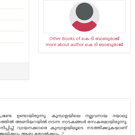
Other Books of കെ ടി ബാബുരാജ്
more about author കെ ടി ബാബുരാജ്
ം പണ്ടേ ഉണ്ടായിരുന്നു. കുമ്പാളയിലെ നല്ലവനായ ദയാലു
യത്വത്തിൽ അണിയറയിൽ നടന്ന നാടകങ്ങൾ രസകരമായിരുന്നു.
ച്ച് വായനക്കാരെ കുമ്പാളയിലൂടെ നടത്തിക്കുകയാണ്
 ജയിക്കും ആരു തോൽക്കും...?