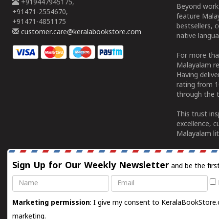
+919447945175,
Beyond works
+91471-2554670,
feature Malay
+91471-4851175
bestsellers, 
customer.care@keralabookstore.com
native langua
For more tha
Malayalam re
Having deliv
rating from 
through the t
This trust in
excellence, c
Malayalam lit
Sign Up for Our Weekly Newsletter
and be the firs
Name
Email
Marketing permission
: I give my consent to KeralaBookStore.
marketing.