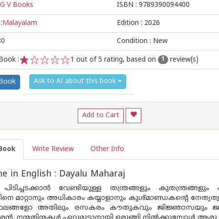
G V Books
ISBN :
9789390094400
:
Malayalam
Edition :
2026
80
Condition : New
Book :
1
out of 5 rating, based on
review(s)
1
1
2
3
4
5
Ask to AI about this book
 Book
Add to Cart
Book
Write Review
Other Info
 in English : Dayalu Maharaj
ിടിച്ചടക്കാൻ വേണ്ടിയുള്ള തന്ത്രങ്ങളും കുതന്ത്രങ്ങളു
നെ മാറ്റാനും അധികാരം കയ്യാളാനും കുശ്‌മാണ്ഡകൻ്റെ നേത്
ലങ്ങളോ അതിലും രസകരം കൗതുകവും ജിജ്ഞാസയും ജനിപ്പി
ൻ. നന്മതിന്മകൾ ഏറ്റുമുട്ടാനായി ഒരുങ്ങി നിൽക്കുമ്പോൾ ആരു