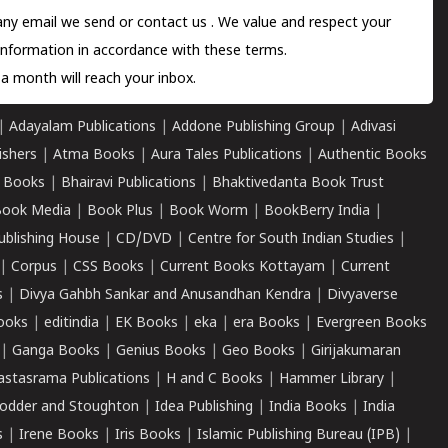
 any email we send or
contact us
. We value and respect your
information in accordance with these terms.
a month will reach your inbox.
|
Adayalam Publications
|
Addone Publishing Group
|
Adivasi
ishers
|
Atma Books
|
Aura Tales Publications
|
Authentic Books
 Books
|
Bhairavi Publications
|
Bhaktivedanta Book Trust
ook Media
|
Book Plus
|
Book Worm
|
BookBerry India
|
ublishing House
|
CD/DVD
|
Centre for South Indian Studies
|
|
Corpus
|
CSS Books
|
Current Books Kottayam
|
Current
s
|
Divya Gahbh Sankar and Anusandhan Kendra
|
Divyaverse
ooks
|
editindia
|
EK Books
|
eka
|
era Books
|
Evergreen Books
|
Ganga Books
|
Genius Books
|
Geo Books
|
Girijakumaran
astasrama Publications
|
H and C Books
|
Hammer Library
|
odder and Stoughton
|
Idea Publishing
|
India Books
|
India
s
|
Irene Books
|
Iris Books
|
Islamic Publishing Bureau (IPB)
|