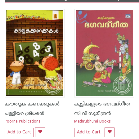
കൗതുക കണക്കുകള്‍
കുട്ടികളുടെ ഭഗവദ്ഗീത
പള്ളിയറ ശ്രീധര‌ന്‍
സി വി സുധീന്ദ്രന്‍
Poorna Publications
Mathrubhumi Books
Add to Cart
Add to Cart