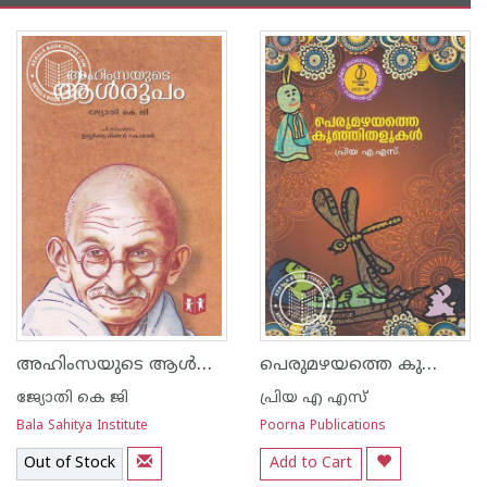
അഹിംസയുടെ ആള്‍രൂപം
പെരുമഴയത്തെ കുഞ്ഞിതളുകള്‍
ജ്യോതി കെ ജി
പ്രിയ എ എസ്
Bala Sahitya Institute
Poorna Publications
Out of Stock
Add to Cart