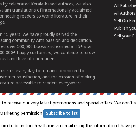
 by celebrated Kerala-based authors, we also
All Publish
alam translations of internationally acclaimed
All Authors
connecting readers to world literature in their
Sell On Ke
ge.
Publish yo
n 15 years, we have proudly served the
Sell your 
ading community with passion and dedication.
ered over 500,000 books and earned a 4.5+ star
100,000+ happy customers, we continue to grow
rust and love of our readers.
spires us every day to remain committed to
ustomer satisfaction, and the mission of making
erature accessible to readers everywhere.
t to receive our very latest promotions and special offers. We don't 
Marketing permission
Subscribe to list
com to be in touch with me via email using the information I have pr