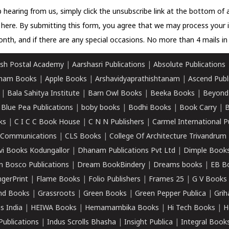
 hearing from us, simply click the unsubscribe link at the bottom of
k here.
By submitting this form, you agree that we may process your 
nth, and if there are any special occasions. No more than 4 mails in 
sh Postal Academy
|
Aarshasri Publications
|
Absolute Publications
ham Books
|
Apple Books
|
Arshavidyaprathishtanam
|
Ascend Publ
|
Bala Sahitya Institute
|
Barn Owl Books
|
Beeka Books
|
Beyond
|
Blue Pea Publications
|
boby books
|
Bodhi Books
|
Book Carry
|
B
ks
|
C I C C Book House
|
C N N Publishers
|
Carmel International P
k Communications
|
CLS Books
|
College Of Architecture Trivandrum
vi Books Kodungallor
|
Dhanam Publications Pvt Ltd
|
Dimple Book
 Bosco Publications
|
Dream BookBindery
|
Dreams books
|
EB B
ngerPrint
|
Flame Books
|
Folio Publishers
|
Frames 25
|
G V Books
nd Books
|
Grassroots
|
Green Books
|
Green Pepper Publica
|
Grih
s India
|
HEIWA Books
|
Hemamambika Books
|
Hi Tech Books
|
H
Publications
|
Indus Scrolls Bhasha
|
Insight Publica
|
Integral Book