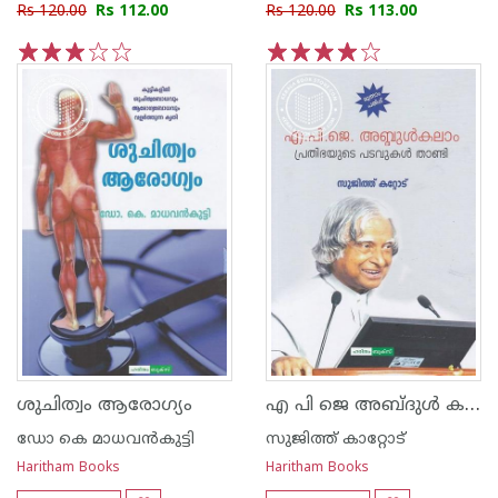
Rs 120.00
Rs 112.00
Rs 120.00
Rs 113.00
1
2
3
4
5
1
2
3
4
5
എ പി ജെ അബ്ദുള്‍ കലാം പ്രതിഭയുടെ പടവുകള്‍ താണ്ടി
ശുചിത്വം ആരോഗ്യം
ഡോ കെ മാധവ‌ന്‍കുട്ടി
സുജിത്ത് കാറ്റോട്
Haritham Books
Haritham Books