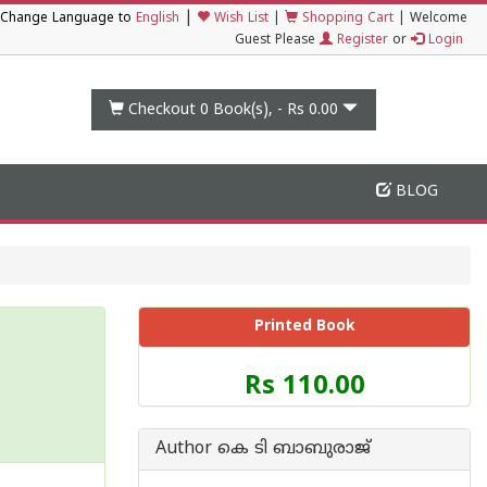
|
Change Language to
English
Wish List
|
Shopping Cart
|
Welcome
Guest Please
Register
or
Login
Checkout 0
Book(s), -
Rs 0.00
BLOG
Printed Book
Price
Rs 110.00
of
this
Book
Author കെ ടി ബാബുരാജ്
is