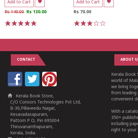
Add to Cart
Add to Cart
Rs 140.00
Rs 130.00
Rs 70.00
1
2
3
4
5
1
2
3
4
5
CONTACT
ABOUT U
Kerala Book S
world of Mala
we bring tog
from leading 
Kerala Book Store,
convenient de
C/O Consors Technologies Pvt Ltd,
B-30,Pillaveedu Nagar,
With a catalo
Kesavadasapuram,
350+ publish
Pattom P O, Pin 695004
including pa
Thiruvananthapuram,
right to your 
Kerala, India.