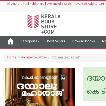
All Authors
|
All Publishers
|
Advanced Search
|
Advanced Add to Cart
Categories
Best Sellers
Browse Books
Ne
Home
ബാലസാഹിത്യം
ദയാലു മഹാരാജ്
ദയാ
കെ ട