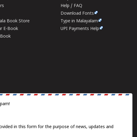
ers
Help / FAQ
Download Fonts
rala Book Store
Type in Malayalam
ur E-Book
UPI Payments Help
E-Book
spam!
ovided in this form for the purpose of news, updates and