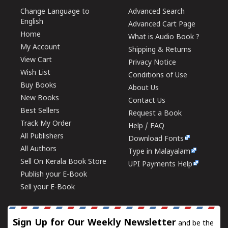
Change Language to
Advanced Search
English
Advanced Cart Page
Home
What is Audio Book ?
My Account
Shipping & Returns
View Cart
Privacy Notice
Wish List
Conditions of Use
Buy Books
About Us
New Books
Contact Us
Best Sellers
Request a Book
Track My Order
Help / FAQ
All Publishers
Download Fonts
All Authors
Type in Malayalam
Sell On Kerala Book Store
UPI Payments Help
Publish your E-Book
Sell your E-Book
Sign Up for Our Weekly Newsletter
and be the