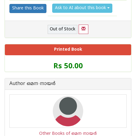
Ask to AI about this book
Share this Book
Out of Stock
Printed Book
Price
Rs 50.00
of
this
Book
Author ഒമന നായര്‍
is
Other Books of ഒമന നായര്‍