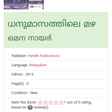
ധനുമാസത്തിലെ മഴ
ഒമന നായര്‍
Publisher :
Paridhi Publications
Language :
Malayalam
Edition :
2013
Page(s) :
0
Condition : New
Rate this Book :
1
out of 5 rating,
based on
review(s)
1
2
3
4
5
1