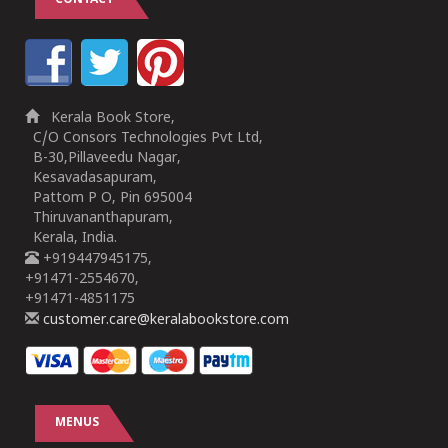
CONTACT
Kerala Book Store,
C/O Consors Technologies Pvt Ltd,
B-30,Pillaveedu Nagar,
Kesavadasapuram,
Pattom P O, Pin 695004
Thiruvananthapuram,
Kerala, India.
+919447945175,
+91471-2554670,
+91471-4851175
customer.care@keralabookstore.com
MENUS