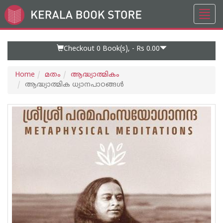
Toggl
Go
navig
to
Home
Page
Checkout 0
Book(s), -
Rs 0.00
Home
മതം
ആദ്ധ്യാത്മികം
ആദ്ധ്യാത്മിക ധ്യാനപാഠങ്ങള്‍