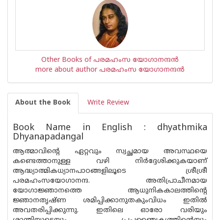
Other Books of പരമഹംസ യോഗാനന്ദന്‍
more about author പരമഹംസ യോഗാനന്ദന്‍
About the Book
Write Review
Book Name in English : dhyathmika
Dhyanapadangal
ആത്മാവിന്റെ ഏറ്റവും സ്വച്ഛമായ അവസ്ഥയെ
കണ്ടെത്താനുള്ള വഴി നിര്‍ദ്ദേശിക്കുകയാണ്
ആദ്ധ്യാത്മികധ്യാനപാഠങ്ങളിലൂടെ ശ്രീശ്രീ
പരമഹംസയോഗാനന്ദ. അതിപ്രാചീനമായ
യോഗാജ്ഞാനത്തെ ആധുനികകാലത്തിന്റെ
ജ്ഞാനതൃഷ്ണ ശമിപ്പിക്കാനുതകുംവിധം ഇതില്‍
അവതരിപ്പിക്കുന്നു. ഇതിലെ ഓരോ വരിയും