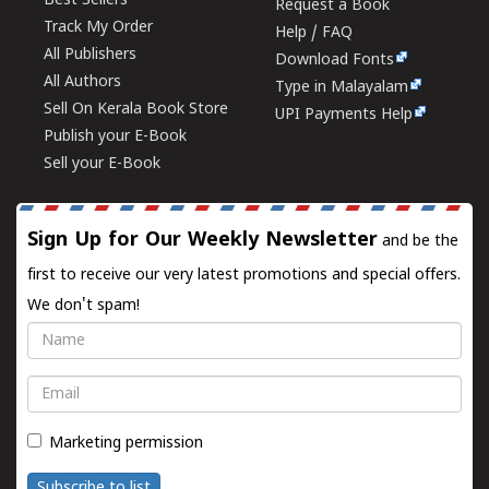
Best Sellers
Request a Book
Track My Order
Help / FAQ
All Publishers
Download Fonts
All Authors
Type in Malayalam
Sell On Kerala Book Store
UPI Payments Help
Publish your E-Book
Sell your E-Book
Sign Up for Our Weekly Newsletter
and be the
first to receive our very latest promotions and special offers.
We don't spam!
Name
Email
Marketing permission
Subscribe to list