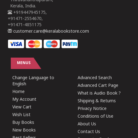
Thiruvananthapuram,
Kerala, India.
+919447945175,
+91471-2554670,
+91471-4851175
customer.care@keralabookstore.com
MENUS
Change Language to
Advanced Search
English
Advanced Cart Page
Home
What is Audio Book ?
My Account
Shipping & Returns
View Cart
Privacy Notice
Wish List
Conditions of Use
Buy Books
About Us
New Books
Contact Us