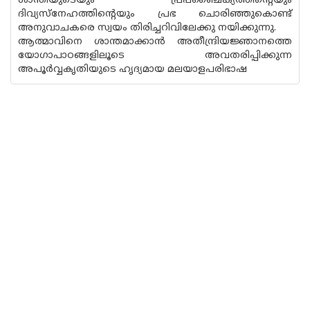
ശാന്തിയുടെയും പ്രപഞ്ചൈക്യത്തിന്റെയും
ദിവ്യസ്‌നേഹത്തിന്റെയും പ്രഭ ചൊരിഞ്ഞുകൊണ്ട്
അനുവാചകരെ സ്വയം തിരിച്ചറിവിലേക്കു നയിക്കുന്നു.
ആത്മാവിനെ ശാന്തമാക്കാന്‍ അതീന്ദ്രിയജ്ഞാനത്തെ
യോഗാപാഠങ്ങളിലൂടെ അവതരിപ്പിക്കുന്ന
അപൂര്‍വ്വകൃതിയുടെ ഹൃദ്യമായ മലയാളപരിഭാഷ