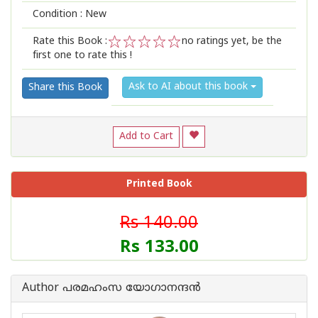
Condition : New
Rate this Book :
no ratings yet, be the
first one to rate this !
1
2
3
4
5
Ask to AI about this book
Share this Book
Add to Cart
Printed Book
Rs 140.00
Rs 133.00
Author പരമഹംസ യോഗാനന്ദന്‍