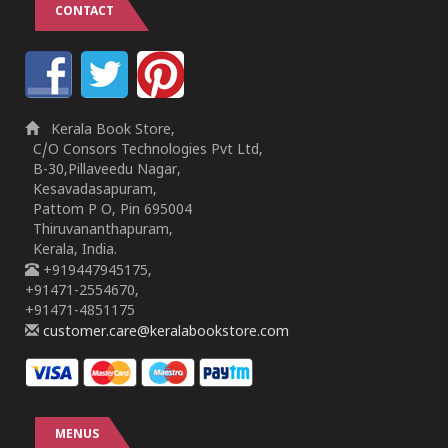
CONTACT
Kerala Book Store,
C/O Consors Technologies Pvt Ltd,
B-30,Pillaveedu Nagar,
Kesavadasapuram,
Pattom P O, Pin 695004
Thiruvananthapuram,
Kerala, India.
+919447945175,
+91471-2554670,
+91471-4851175
customer.care@keralabookstore.com
MENUS