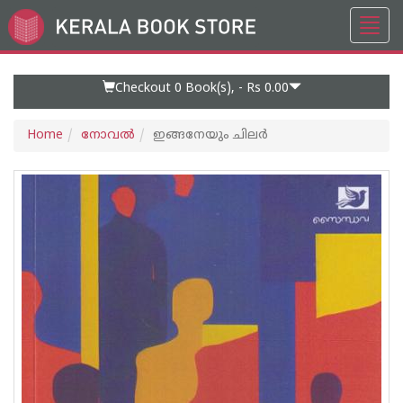
Toggl
Go
navig
to
Home
Page
Checkout 0
Book(s), -
Rs 0.00
Home
നോവല്‍
ഇങ്ങനേയും ചിലർ