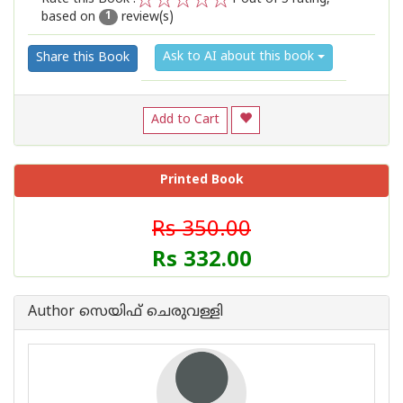
based on
review(s)
1
2
3
4
5
1
Ask to AI about this book
Share this Book
Add to Cart
Printed Book
Rs 350.00
Rs 332.00
Author സെയിഫ് ചെരുവള്ളി