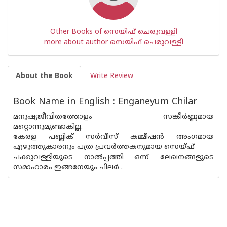
Other Books of സെയിഫ് ചെരുവള്ളി
more about author സെയിഫ് ചെരുവള്ളി
About the Book
Write Review
Book Name in English : Enganeyum Chilar
മനുഷ്യജീവിതത്തോളം സങ്കീര്‍ണ്ണമായ
മറ്റൊന്നുമുണ്ടാകില്ല.
കേരള പബ്ലിക് സർവീസ് കമ്മീഷൻ അംഗമായ
എഴുത്തുകാരനും പത്ര പ്രവർത്തകനുമായ സെയ്ഫ്
ചക്കുവള്ളിയുടെ നാൽപ്പത്തി ഒന്ന് ലേഖനങ്ങളുടെ
സമാഹാരം ഇങ്ങനേയും ചിലർ .