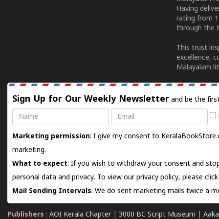
Having deliv
rating from 
through the t
This trust in
excellence, c
Malayalam lit
Sign Up for Our Weekly Newsletter
and be the firs
Name
Email
Marketing permission
: I give my consent to KeralaBookStore.
marketing.
What to expect
: If you wish to withdraw your consent and stop
personal data and privacy. To view our privacy policy, please
clic
Mail Sending Intervals
: We do sent marketing mails twice a mo
Publishers
:
AOI Kerala Chapter
|
3000 BC Script Museum
|
Aaka