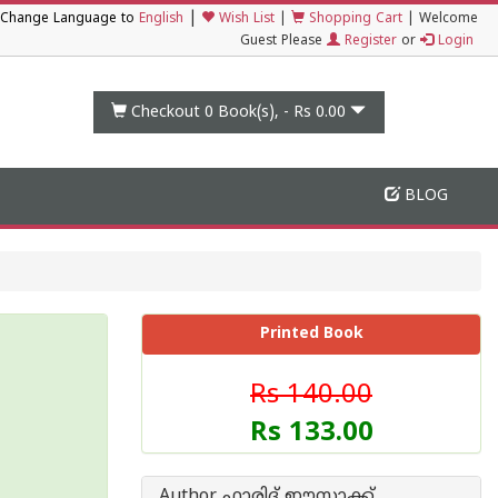
|
Change Language to
English
Wish List
|
Shopping Cart
|
Welcome
Guest Please
Register
or
Login
Checkout 0
Book(s), -
Rs 0.00
BLOG
Printed Book
Rs 140.00
Rs 133.00
Author ഫാരിദ് ഈസാക്ക്