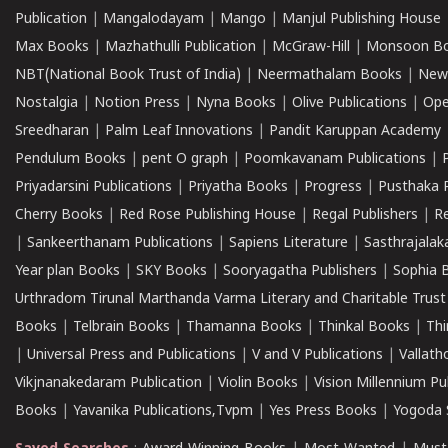
Publication
|
Mangalodayam
|
Mango
|
Manjul Publishing House
Max Books
|
Mazhathulli Publication
|
McGraw-Hill
|
Monsoon B
NBT(National Book Trust of India)
|
Neermathalam Books
|
New
Nostalgia
|
Notion Press
|
Nyna Books
|
Olive Publications
|
Ope
Sreedharan
|
Palm Leaf Innovations
|
Pandit Karuppan Academy
Pendulum Books
|
pent O graph
|
Poomkavanam Publications
|
Priyadarsini Publications
|
Priyatha Books
|
Progress
|
Pusthaka 
Cherry Books
|
Red Rose Publishing House
|
Regal Publishers
|
R
|
Sankeerthanam Publications
|
Sapiens Literature
|
Sasthrajala
Year plan Books
|
SKY Books
|
Sooryagatha Publishers
|
Sophia 
Urthradom Tirunal Marthanda Varma Literary and Charitable Trust
Books
|
Telbrain Books
|
Thamanna Books
|
Thinkal Books
|
Th
|
Universal Press and Publications
|
V and V Publications
|
Vallath
Vikjnanakedaram Publication
|
Violin Books
|
Vision Millennium Pu
Books
|
Yavanika Publications,Tvpm
|
Yes Press Books
|
Yogoda S