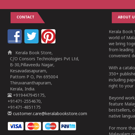
CONTACT
ABOUT U
Kerala Book S
world of Mala
we bring tog
from leading 
Kerala Book Store,
convenient de
C/O Consors Technologies Pvt Ltd,
B-30,Pillaveedu Nagar,
With a catalo
Kesavadasapuram,
350+ publish
Pattom P O, Pin 695004
including pa
Thiruvananthapuram,
right to your 
Kerala, India.
+919447945175,
Beyond works
+91471-2554670,
feature Malay
+91471-4851175
bestsellers, 
customer.care@keralabookstore.com
native langua
For more tha
Malayalam re