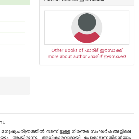
Other Books of ഫാരിദ് ഈസാക്ക്
more about author ഫാരിദ് ഈസാക്ക്
nu
്യചരിത്രത്തിൽ നടന്നിട്ടുള്ള നിരന്തര സംഘർഷങ്ങളിലെ
ം ആയിരുന്നു. അധികാരവുമായി പോരാടുന്നതിന്റെയും