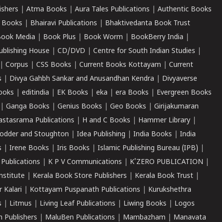
ishers
|
Atma Books
|
Aura Tales Publications
|
Authentic Books
 Books
|
Bhairavi Publications
|
Bhaktivedanta Book Trust
ook Media
|
Book Plus
|
Book Worm
|
BookBerry India
|
ublishing House
|
CD/DVD
|
Centre for South Indian Studies
|
|
Corpus
|
CSS Books
|
Current Books Kottayam
|
Current
s
|
Divya Gahbh Sankar and Anusandhan Kendra
|
Divyaverse
ooks
|
editindia
|
EK Books
|
eka
|
era Books
|
Evergreen Books
|
Ganga Books
|
Genius Books
|
Geo Books
|
Girijakumaran
astasrama Publications
|
H and C Books
|
Hammer Library
|
odder and Stoughton
|
Idea Publishing
|
India Books
|
India
s
|
Irene Books
|
Iris Books
|
Islamic Publishing Bureau (IPB)
|
 Publications
|
K P V Communications
|
K'ZERO PUBLICATION
|
nstitute
|
Kerala Book Store Publishers
|
Kerala Book Trust
|
r Kalari
|
Kottayam Puspanath Publications
|
Kurukshethra
s
|
Litmus
|
Living Leaf Publications
|
Liwing Books
|
Logos
 Publishers
|
MaluBen Publications
|
Mambazham
|
Manavata