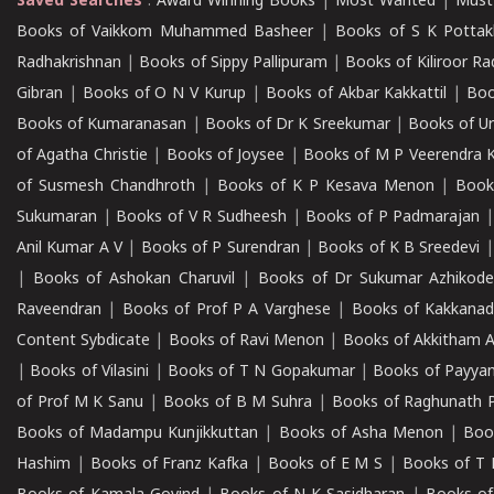
Saved Searches
:
Award Winning Books
|
Most Wanted
|
Must
Books of Vaikkom Muhammed Basheer
|
Books of S K Pottak
Radhakrishnan
|
Books of Sippy Pallipuram
|
Books of Kiliroor R
Gibran
|
Books of O N V Kurup
|
Books of Akbar Kakkattil
|
Boo
Books of Kumaranasan
|
Books of Dr K Sreekumar
|
Books of U
of Agatha Christie
|
Books of Joysee
|
Books of M P Veerendra 
of Susmesh Chandhroth
|
Books of K P Kesava Menon
|
Book
Sukumaran
|
Books of V R Sudheesh
|
Books of P Padmarajan
Anil Kumar A V
|
Books of P Surendran
|
Books of K B Sreedevi
|
Books of Ashokan Charuvil
|
Books of Dr Sukumar Azhikod
Raveendran
|
Books of Prof P A Varghese
|
Books of Kakkana
Content Sybdicate
|
Books of Ravi Menon
|
Books of Akkitham 
|
Books of Vilasini
|
Books of T N Gopakumar
|
Books of Payya
of Prof M K Sanu
|
Books of B M Suhra
|
Books of Raghunath P
Books of Madampu Kunjikkuttan
|
Books of Asha Menon
|
Boo
Hashim
|
Books of Franz Kafka
|
Books of E M S
|
Books of T 