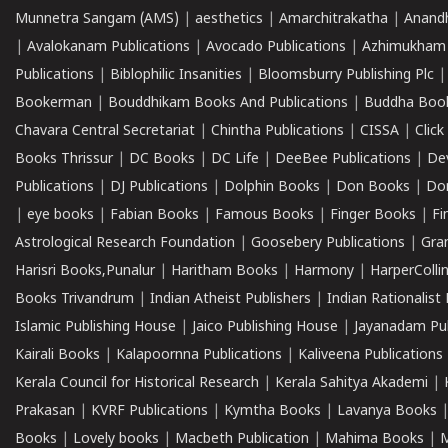
Munnetra Sangam (AMS)
|
aesthetics
|
Amarchitrakatha
|
Anand
|
Avalokanam Publications
|
Avocado Publications
|
Azhimukham
Publications
|
Biblophilic Insanities
|
Bloomsburry Publishing Plc
Bookerman
|
Bouddhikam Books And Publications
|
Buddha Boo
Chavara Central Secretariat
|
Chintha Publications
|
CISSA
|
Clic
Books Thrissur
|
DC Books
|
DC Life
|
DeeBee Publications
|
De
Publications
|
DJ Publications
|
Dolphin Books
|
Don Books
|
Don
|
eye books
|
Fabian Books
|
Famous Books
|
Finger Books
|
Fi
Astrological Research Foundation
|
Goosebery Publications
|
Gra
Harisri Books,Punalur
|
Haritham Books
|
Harmony
|
HarperCollin
Books Trivandrum
|
Indian Atheist Publishers
|
Indian Rationalist 
Islamic Publishing House
|
Jaico Publishing House
|
Jayanadam Pub
Kairali Books
|
Kalapoornna Publications
|
Kaliveena Publications
Kerala Council for Historical Research
|
Kerala Sahitya Akademi
|
Prakasan
|
KVRF Publications
|
Kymtha Books
|
Lavanya Books
Books
|
Lovely books
|
Macbeth Publication
|
Mahima Books
|
M