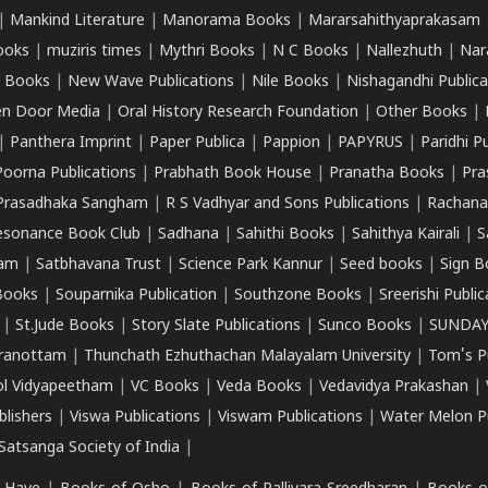
|
Mankind Literature
|
Manorama Books
|
Mararsahithyaprakasam
ooks
|
muziris times
|
Mythri Books
|
N C Books
|
Nallezhuth
|
Nar
 Books
|
New Wave Publications
|
Nile Books
|
Nishagandhi Publica
n Door Media
|
Oral History Research Foundation
|
Other Books
|
|
Panthera Imprint
|
Paper Publica
|
Pappion
|
PAPYRUS
|
Paridhi P
Poorna Publications
|
Prabhath Book House
|
Pranatha Books
|
Pra
Prasadhaka Sangham
|
R S Vadhyar and Sons Publications
|
Rachana
esonance Book Club
|
Sadhana
|
Sahithi Books
|
Sahithya Kairali
|
S
kam
|
Satbhavana Trust
|
Science Park Kannur
|
Seed books
|
Sign B
Books
|
Souparnika Publication
|
Southzone Books
|
Sreerishi Publi
|
St.Jude Books
|
Story Slate Publications
|
Sunco Books
|
SUNDAY
iranottam
|
Thunchath Ezhuthachan Malayalam University
|
Tom's P
ol Vidyapeetham
|
VC Books
|
Veda Books
|
Vedavidya Prakashan
|
blishers
|
Viswa Publications
|
Viswam Publications
|
Water Melon Pu
atsanga Society of India
|