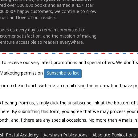
ered over 500,000 books and earned a 4.5+ star
100,000+ happy customers, we continue to grow
rust and love of our readers.
spires us every day to remain committed to
ustomer satisfaction, and the mission of making
erature accessible to readers everywhere.
t to receive our very latest promotions and special offers. We don't 
Marketing permission
Subscribe to list
com to be in touch with me via email using the information I have pr
 hearing from us, simply click the unsubscribe link at the bottom of
k here.
By submitting this form, you agree that we may process your 
nth, and if there are any special occasions. No more than 4 mails in 
sh Postal Academy
|
Aarshasri Publications
|
Absolute Publications