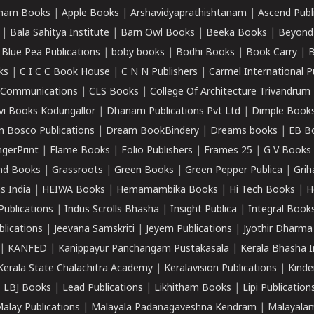
ham Books
|
Apple Books
|
Arshavidyaprathishtanam
|
Ascend Publ
|
Bala Sahitya Institute
|
Barn Owl Books
|
Beeka Books
|
Beyond
|
Blue Pea Publications
|
boby books
|
Bodhi Books
|
Book Carry
|
B
ks
|
C I C C Book House
|
C N N Publishers
|
Carmel International P
k Communications
|
CLS Books
|
College Of Architecture Trivandrum
vi Books Kodungallor
|
Dhanam Publications Pvt Ltd
|
Dimple Book
 Bosco Publications
|
Dream BookBindery
|
Dreams books
|
EB B
ngerPrint
|
Flame Books
|
Folio Publishers
|
Frames 25
|
G V Books
nd Books
|
Grassroots
|
Green Books
|
Green Pepper Publica
|
Grih
s India
|
HEIWA Books
|
Hemamambika Books
|
Hi Tech Books
|
H
Publications
|
Indus Scrolls Bhasha
|
Insight Publica
|
Integral Book
lications
|
Jeevana Samskriti
|
Jeyem Publications
|
Jyothir Dharma
|
KANFED
|
Kanippayur Panchangam Pustakasala
|
Kerala Bhasha I
Kerala State Chalachitra Academy
|
Keralavision Publications
|
Kinde
|
LBJ Books
|
Lead Publications
|
Likhitham Books
|
Lipi Publication
alay Publications
|
Malayala Padanagaveshna Kendram
|
Malayalam