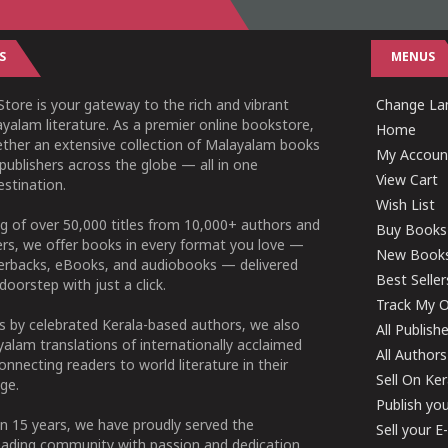
S
MENUS
tore is your gateway to the rich and vibrant
Change Lan
yalam literature. As a premier online bookstore,
Home
ether an extensive collection of Malayalam books
My Accoun
publishers across the globe — all in one
View Cart
stination.
Wish List
g of over 50,000 titles from 10,000+ authors and
Buy Books
ers, we offer books in every format you love —
New Book
perbacks, eBooks, and audiobooks — delivered
Best Seller
doorstep with just a click.
Track My O
 by celebrated Kerala-based authors, we also
All Publish
alam translations of internationally acclaimed
All Authors
connecting readers to world literature in their
Sell On Ke
ge.
Publish yo
n 15 years, we have proudly served the
Sell your 
ading community with passion and dedication.