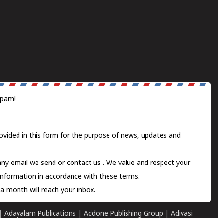
spam!
ovided in this form for the purpose of news, updates and
 any email we send or
contact us
. We value and respect your
information in accordance with these terms.
a month will reach your inbox.
|
Adayalam Publications
|
Addone Publishing Group
|
Adivasi