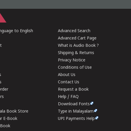
guage to English
Advanced Search
Advanced Cart Page
t
What is Audio Book ?
Shipping & Returns
Privacy Notice
Conditions of Use
s
About Us
s
Contact Us
rder
Request a Book
ers
Help / FAQ
Download Fonts
rala Book Store
Type in Malayalam
ur E-Book
UPI Payments Help
E-Book