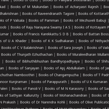
 Have
|
Books of Osho
|
Books of Palliyara Sreedharan
|
Books o
kad
|
Books of M Mukundan
|
Books of Acharyasri Rajesh
|
Boo
adhakrishnan
|
Books of Raveendranath Tagore
|
Books of Kottarath
ks of P Valsala
|
Books of Pamman
|
Books of Mezhuveli Babuji
roob
|
Books of Raju Narayana Swamy I A S
|
Books of Kottayam 
Kumar
|
Books of Francis Karekkattu S D B
|
Books of Battan Boss
s of U A Khader
|
Books of K K Sudhakaran
|
Books of Nithyach
|
Books of C V Balakrishnan
|
Books of Sara Joseph
|
Books of Vail
|
Books of Thunjath Ezhuthachan
|
Books of Muraleedharan Mulla
e
|
Books of Bibhuthibhushan Bandhyopadhyaya
|
Books of Shih
dan
|
Books of Sanjayan
|
Books of Apj Abdulkalam
|
Books of J
Achuthan Namboothiri
|
Books of Changampuzha
|
Books of T Pa
nnoor Kunjiraman
|
Books of Parappurath
|
Books of U K Kumaran
aleri
|
Books of Panoli V
|
Books of M N Karassrry
|
Books of Sa
ks of Sathyan Kallurutty
|
Books of Mohanachandran
|
Books of 
N Prakash
|
Books of Dr Narendra Kohli
|
Books of Olive Publicati