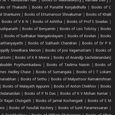
f M T Vasudevan Nair
|
Books of Madhavikutty [ Kamala Das ]
|
ks of Thakazhi
|
Books of Punathil Kunjabdhulla
|
Books of C
il Shankunni
|
Books of Ettumanoor Shivakumar
|
Books of Khalil
|
Books of V K N
|
Books of Ashitha
|
Books of Prof S Sivadas
|
Pushpanath
|
Books of Benyamin
|
Books of Leo Tolstoy
|
Books
|
Books of Sudhakar Mangalodayam
|
Books of Kovilan
|
Books
aithanyayathi
|
Books of Subhash Chandran
|
Books of Dr P K
oppilly Sreedhara Menon
|
Books of Josi Vagamattam
|
Books of
mattom
|
Books of K R Meera
|
Books of Anand(p Sachidanandan)
abuddin Poythumkadavu
|
Books of Taslima Nasrin
|
Books of
ames Hadley Chase
|
Books of Sumangala
|
Books of I T Lokam
dmanabhan
|
Books of Sethu
|
Books of Malyattoor Ramakrishnan
|
Books of Malayath Appunni
|
Books of Anton Chekhov
|
Books
chidanandan
|
Books of P N Das
|
Books of K V Mohan Kumar
|
Dr Rajan Chungath
|
Books of Jamal Kochangadi
|
Books of E M
ons
|
Books of Yusufali Kechery
|
Books of Sunil Paramesvaran
|