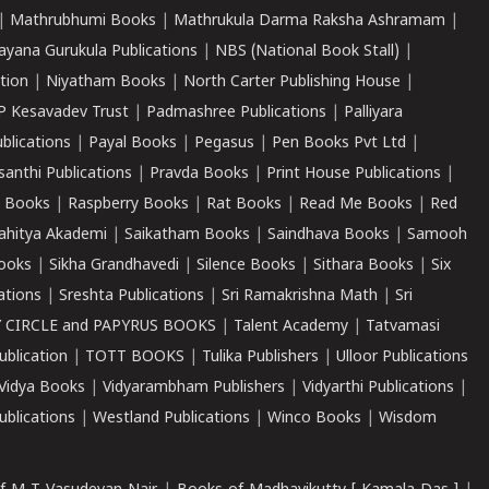
|
Mathrubhumi Books
|
Mathrukula Darma Raksha Ashramam
|
ayana Gurukula Publications
|
NBS (National Book Stall)
|
tion
|
Niyatham Books
|
North Carter Publishing House
|
P Kesavadev Trust
|
Padmashree Publications
|
Palliyara
ublications
|
Payal Books
|
Pegasus
|
Pen Books Pvt Ltd
|
santhi Publications
|
Pravda Books
|
Print House Publications
|
 Books
|
Raspberry Books
|
Rat Books
|
Read Me Books
|
Red
ahitya Akademi
|
Saikatham Books
|
Saindhava Books
|
Samooh
ooks
|
Sikha Grandhavedi
|
Silence Books
|
Sithara Books
|
Six
cations
|
Sreshta Publications
|
Sri Ramakrishna Math
|
Sri
 CIRCLE and PAPYRUS BOOKS
|
Talent Academy
|
Tatvamasi
ublication
|
TOTT BOOKS
|
Tulika Publishers
|
Ulloor Publications
Vidya Books
|
Vidyarambham Publishers
|
Vidyarthi Publications
|
blications
|
Westland Publications
|
Winco Books
|
Wisdom