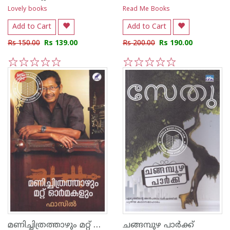
Lovely books
Read Me Books
Add to Cart
Add to Cart
Rs 150.00
Rs 139.00
Rs 200.00
Rs 190.00
1
2
3
4
5
1
2
3
4
5
മണിച്ചിത്രത്താഴും മറ്റ് ഓര്‍മകളും
ചങ്ങമ്പുഴ പാര്‍ക്ക്