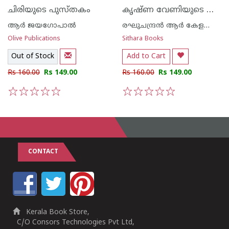
കൃഷ്ണ വേണിയുടെ അയനങ്ങള്‍
ചിരിയുടെ പുസ്തകം
ആര്‍ ജയഗോപാല്‍
രഘുചന്ദ്രന്‍ ആര്‍ കേളക്കൊമ്പില്‍
Olive Publications
Sithara Books
Out of Stock
Add to Cart
Rs 160.00
Rs 149.00
Rs 160.00
Rs 149.00
1
2
3
4
5
1
2
3
4
5
CONTACT
Kerala Book Store,
C/O Consors Technologies Pvt Ltd,