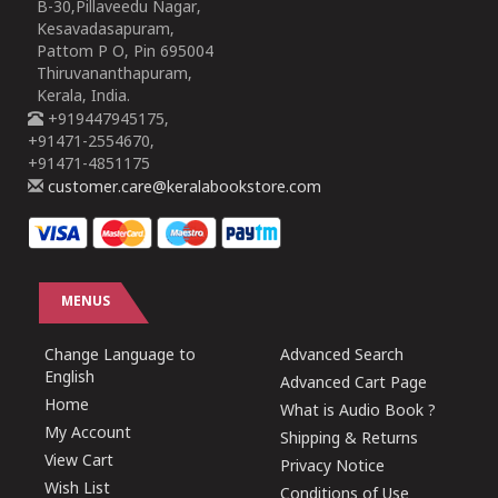
B-30,Pillaveedu Nagar,
Kesavadasapuram,
Pattom P O, Pin 695004
Thiruvananthapuram,
Kerala, India.
+919447945175,
+91471-2554670,
+91471-4851175
customer.care@keralabookstore.com
MENUS
Change Language to
Advanced Search
English
Advanced Cart Page
Home
What is Audio Book ?
My Account
Shipping & Returns
View Cart
Privacy Notice
Wish List
Conditions of Use