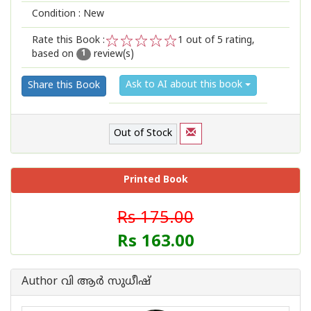
Condition : New
Rate this Book :
1
out of 5 rating,
based on
review(s)
1
2
3
4
5
1
Ask to AI about this book
Share this Book
Out of Stock
Printed Book
Rs 175.00
Rs 163.00
Author വി ആര്‍ സുധീഷ്