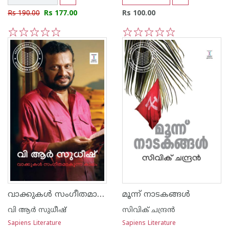
Rs 190.00
Rs 177.00
Rs 100.00
1
2
3
4
5
1
2
3
4
5
വാക്കുകള്‍ സംഗീതമാകുന്ന കാലം
മൂന്ന് നാടകങ്ങള്‍
വി ആര്‍ സുധീഷ്
സിവിക് ചന്ദ്രന്‍
Sapiens Literature
Sapiens Literature