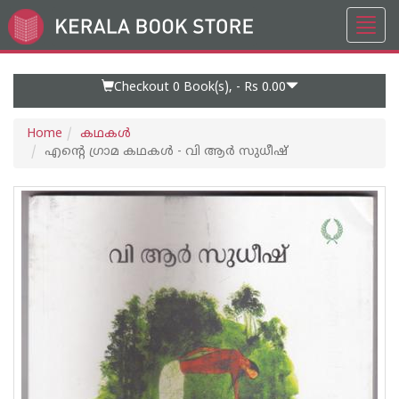
Toggl
Go
navig
to
Home
Page
Checkout 0
Book(s), -
Rs 0.00
Home
കഥകള്‍
എന്റെ ഗ്രാമ കഥകള്‍ - വി ആര്‍ സുധീഷ്