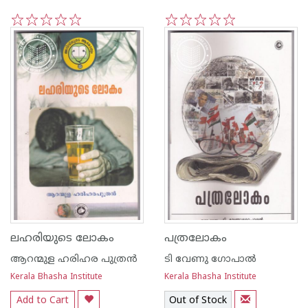
1
2
3
4
5
1
2
3
4
5
ലഹരിയുടെ ലോകം
പത്രലോകം
ആറന്മുള ഹരിഹര പുത്രന്‍
ടി വേണു ഗോപാല്‍
Kerala Bhasha Institute
Kerala Bhasha Institute
Add to Cart
Out of Stock