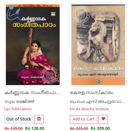
കര്‍ണ്ണാടക സംഗീതപാഠം
കേരള സംസ്കാരം
സുധ രഞ്ജിത്ത്
പ്രൊഫ എസ് അച്യുതവാര്യര്‍
Lipi Publications
Kerala Bhasha Institute
Out of Stock
Add to Cart
Rs 135.00
Rs 126.00
Rs 325.00
Rs 309.00