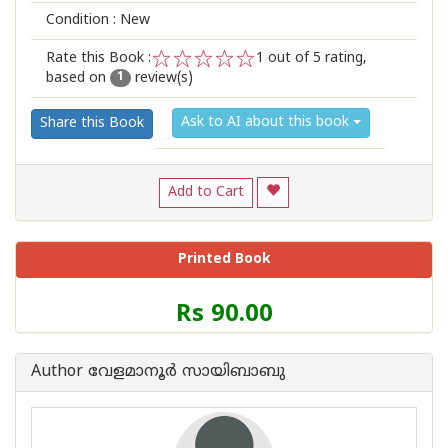
Condition : New
Rate this Book :
1
out of 5 rating,
based on
review(s)
1
2
3
4
5
1
Ask to AI about this book
Share this Book
Add to Cart
Printed Book
Price
Rs 90.00
of
this
Book
Author വേളമാനൂര്‍ സായിബാബു
is