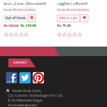
ഡോ പി കെ പീതാംബരന്‍
പള്ളിയറ ശ്രീധര‌ന്‍
Kerala Bhasha Institute
Kerala Bhasha Institute
Out of Stock
Add to Cart
Rs 150.00
Rs 139.00
Rs 75.00
1
2
3
4
5
1
2
3
4
5
CONTACT
Kerala Book Store,
C/O Consors Technologies Pvt Ltd,
B-30,Pillaveedu Nagar,
Kesavadasapuram,