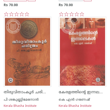
Rs 70.00
Rs 70.00
1
2
3
4
5
1
2
3
4
5
തിരുവിതാംകൂര്‍ ചരിത്രം - പി ശങ്കുണ്ണി മേനോന്‍
കേരളത്തിന്റെ ഇന്നലകള്‍
പി ശങ്കുണ്ണിമേനോന്‍
കെ എന്‍ ഗണേഷ്
Kerala Bhasha Institute
Kerala Bhasha Institute