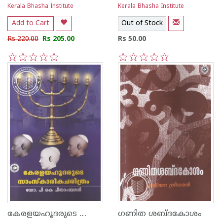
Kerala Bhasha Institute
Kerala Bhasha Institute
Add to Cart
Out of Stock
Rs 220.00
Rs 205.00
Rs 50.00
1
2
3
4
5
1
2
3
4
5
കേരളയഹൂദരുടെ സാംസ്കാരിക ചരിത്രം
ഗണിത ശബ്ദകോശം