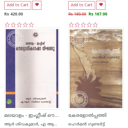
Add to Cart
Add to Cart
Rs 420.00
Rs 180.00
Rs 167.00
1
2
3
4
5
1
2
3
4
5
മലയാളം - ഇംഗ്ലീഷ് ഔദ്യോഗികഭാഷാ നിഘണ്ടു
കേരളോല്‍പ്പത്തി
ആര്‍ ശിവകുമാര്‍, എ ആര്‍ സ്മിതാ ശ്രേയസ്സ്
ഹെര്‍മന്‍ ഗുണ്ടര്‍ട്ട്