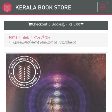
Toggl
Go
navig
to
Home
Page
Checkout 0
Book(s), -
Rs 0.00
Home
കല
സംഗീതം
എഴുപത്തിരണ്ട് ബ്രഹ്മനാദ ശ്രുതികള്‍