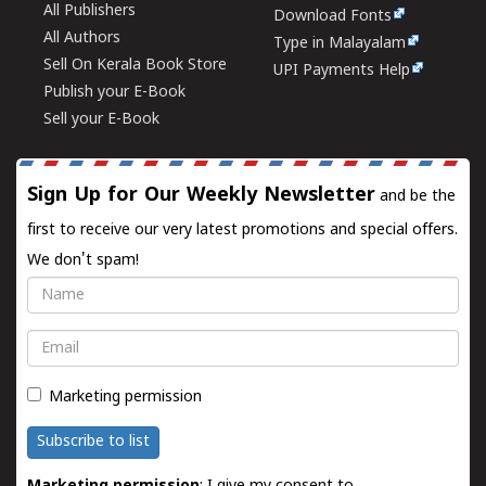
All Publishers
Download Fonts
All Authors
Type in Malayalam
Sell On Kerala Book Store
UPI Payments Help
Publish your E-Book
Sell your E-Book
Sign Up for Our Weekly Newsletter
and be the
first to receive our very latest promotions and special offers.
We don't spam!
Name
Email
Marketing permission
Subscribe to list