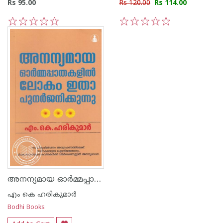
Rs 95.00
Rs 120.00
Rs 114.00
1
2
3
4
5
1
2
3
4
5
അനന്യമായ ഓർമ്മപ്പാതകളിൽ ലോകം ഇതാ പുനർജനിക്കുന്നു
എം കെ ഹരികുമാര്‍
Bodhi Books