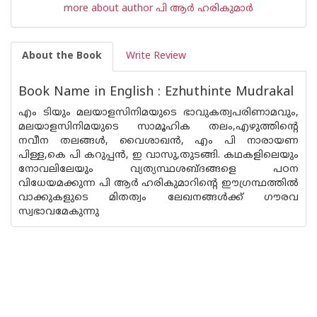
more about author പി ആര്‍ ഹരികുമാര്‍
About the Book
Write Review
Book Name in English : Ezhuthinte Mudrakal
എം ടിയും മലയാളസിനിമയുടെ ഭാവുകത്വപരിണാമവും,
മലയാളസിനിമയുടെ സാമൂഹിക തലം,എഴുത്തിന്റെ
നവീന തലങ്ങള്‍, വൈശാഖന്‍, എം പി നാരായണ
പിള്ള,കെ പി കറുപ്പന്‍, ഇ വാസു,തുടങ്ങി. കഥകളിലെയും‌
നോവലിലേയും വ്യത്യസ്ഥശബ്ദങ്ങളെ പഠന
വിധേയമക്കുന്ന പി ആര്‍ ഹരികുമാറിന്റെ ഈഗ്രന്ഥത്തില്‍
വാക്കുകളുടെ മിതത്വം ലേഖനങ്ങള്‍ക്ക് ഗൗരവ
സ്വഭാവമേകുന്നു