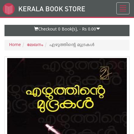
Toggl
Go
navig
to
Home
Page
Checkout 0
Book(s), -
Rs 0.00
Home
ലേഖനം
എഴുത്തിന്റെ മുദ്രകള്‍