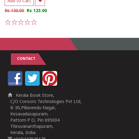
Add to Cart
Rs 130.00
Rs 123.00
1
2
3
4
5
CONTACT
Kerala Book Store,
C/O Consors Technologies Pvt Ltd,
B-30,Pillaveedu Nagar,
Kesavadasapuram,
Pattom P O, Pin 695004
Thiruvananthapuram,
Kerala, India.