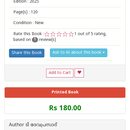
Edition :
2025
Page(s) :
120
Condition : New
Rate this Book :
1
out of 5 rating,
based on
review(s)
1
2
3
4
5
1
Ask to AI about this book
Share this Book
Add to Cart
Printed Book
Price
Rs 180.00
of
this
Book
Author ടി ദേവപ്രസാദ്
is