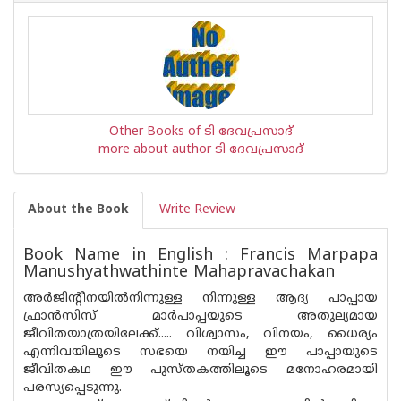
Other Books of ടി ദേവപ്രസാദ്
more about author ടി ദേവപ്രസാദ്
About the Book
Write Review
Book Name in English : Francis Marpapa
Manushyathwathinte Mahapravachakan
അർജിന്റീനയിൽനിന്നുള്ള നിന്നുള്ള ആദ്യ പാപ്പായ
ഫ്രാൻസിസ് മാർപാപ്പയുടെ അതുല്യമായ
ജീവിതയാത്രയിലേക്ക്..... വിശ്വാസം, വിനയം, ധൈര്യം
എന്നിവയിലൂടെ സഭയെ നയിച്ച ഈ പാപ്പായുടെ
ജീവിതകഥ ഈ പുസ്തകത്തിലൂടെ മനോഹരമായി
പരസ്യപ്പെടുന്നു.