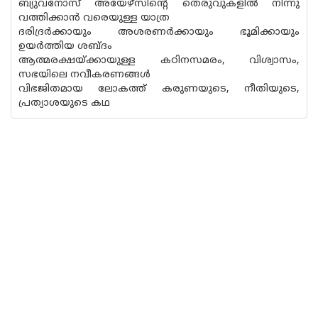
ബ്യുവനോസ് അയേഴ്‌സിന്റെ തെരുവുകളിൽ നിന്നു
വത്തിക്കാൻ വരെയുള്ള യാത്ര
ദരിദ്രർക്കായും അശരണർക്കായും ഭൂമിക്കായും
ഉയർത്തിയ ശബ്ദം
ആത്മരക്ഷയ്ക്കായുള്ള കഠിനസമരം, വിശ്വാസം,
സഭയിലെ നവീകരണങ്ങൾ
വിഭജിതമായ ലോകത്ത് കരുണയുടെ, നീതിയുടെ,
പ്രത്യാശയുടെ കഥ