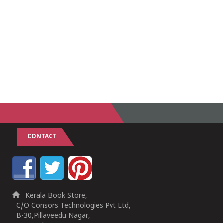
CONTACT
Kerala Book Store,
C/O Consors Technologies Pvt Ltd,
B-30,Pillaveedu Nagar,