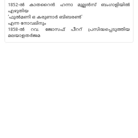
1852-ൽ കാതറൈൻ ഹന്നാ മുല്ലൻസ് ബംഗാളിയിൽ
എഴുതിയ
’ഫുൽമണി ഒ കരുണാർ ബിബരൺ’
എന്ന നോവലിനും
1858-ൽ റവ. ജോസഫ് പീററ് പ്രസിദ്ധപ്പെടുത്തിയ
മലയാളതർജമ