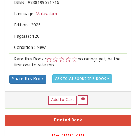
ISBN :
9788199571716
Language :
Malayalam
Edition :
2026
Page(s) :
120
Condition : New
Rate this Book :
no ratings yet, be the
first one to rate this !
1
2
3
4
5
Ask to AI about this book
Share this Book
Add to Cart
Printed Book