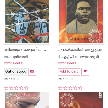
ദലിതരും സാമൂഹിക നീതിയും
പൊയ്കയില്‍ അപ്പച്ചന്‍
രാം പുനിയാനി
ടി എച്ച് പി ചെന്താരശ്ശേരി
Mythri Books
Mythri Books
Out of Stock
Add to Cart
Rs 110.00
Rs 155.00
1
2
3
4
5
1
2
3
4
5