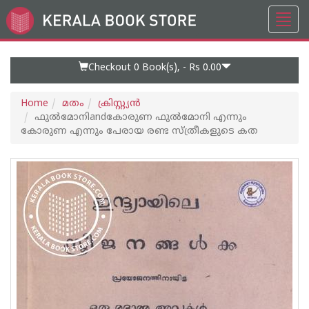
Toggl
Go
navig
to
Home
Page
Checkout 0
Book(s), -
Rs 0.00
Home
മതം
ക്രിസ്റ്റ്യന്‍
ഫുൽമോനിandകോരുണ ഫുൽമോനി എന്നും
കോരുണ എന്നും പേരായ രണ്ട സ്ത്രീകളുടെ കത