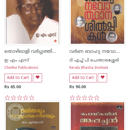
തൊഴിലാളി വര്‍ഗ്ഗത്തിന്റെ വിപ്ലവ ബഹുജനപ്പാര്‍ട്ടി
വര്‍ണ ബാഹ്യ നവോത്ഥാന ശില്‍പ്പികള്‍
ഇ എം എസ്
ടി എച്ച് പി ചെന്താരശ്ശേരി
Chintha Publications
Kerala Bhasha Institute
Add to Cart
Add to Cart
Rs 65.00
Rs 90.00
1
2
3
4
5
1
2
3
4
5