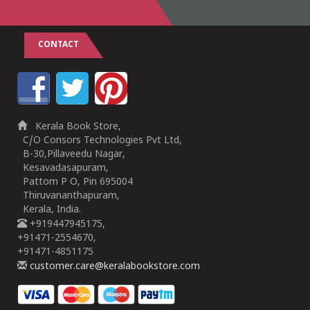
CONTACT
Kerala Book Store,
C/O Consors Technologies Pvt Ltd,
B-30,Pillaveedu Nagar,
Kesavadasapuram,
Pattom P O, Pin 695004
Thiruvananthapuram,
Kerala, India.
+919447945175,
+91471-2554670,
+91471-4851175
customer.care@keralabookstore.com