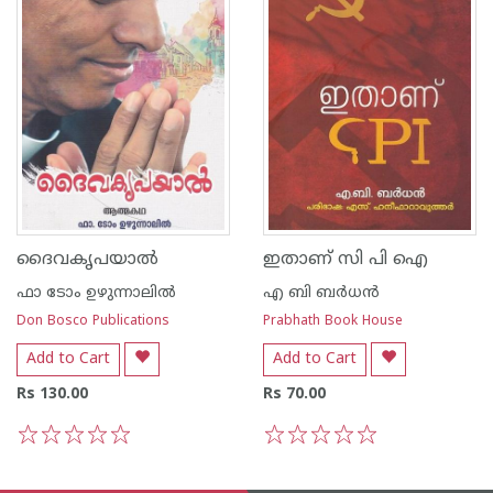
ദൈവകൃപയാല്‍
ഇതാണ് സി പി ഐ
ഫാ ടോം ഉഴുന്നാലില്‍
എ ബി ബര്‍ധന്‍
Don Bosco Publications
Prabhath Book House
Add to Cart
Add to Cart
Rs 130.00
Rs 70.00
1
2
3
4
5
1
2
3
4
5