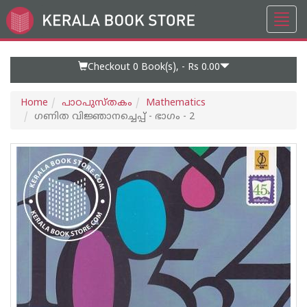
Toggl
Go
navig
to
Home
Page
Checkout 0
Book(s), -
Rs 0.00
Home
പാഠപുസ്തകം
Mathematics
ഗണിത വിജ്ഞാനച്ചെപ്പ് - ഭാഗം - 2