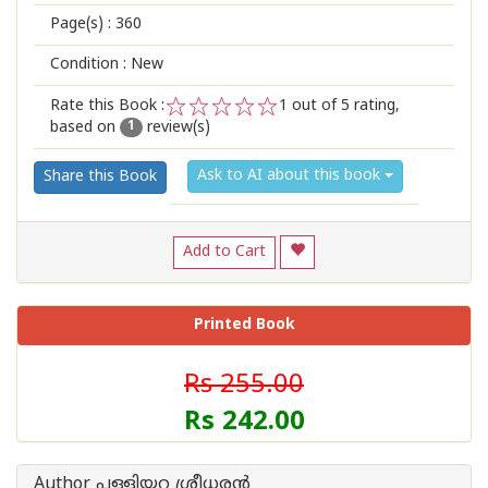
Page(s) :
360
Condition : New
Rate this Book :
1
out of 5 rating,
based on
review(s)
1
2
3
4
5
1
Ask to AI about this book
Share this Book
Add to Cart
Printed Book
Rs 255.00
Rs 242.00
Author പള്ളിയറ ശ്രീധര‌ന്‍