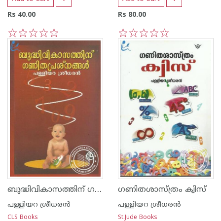
Rs 40.00
Rs 80.00
1
2
3
4
5
1
2
3
4
5
ബുദ്ധിവികാസത്തിന് ഗണിത പ്രശ്നങ്ങള്‍
ഗണിതശാസ്ത്രം ക്വിസ്
പള്ളിയറ ശ്രീധര‌ന്‍
പള്ളിയറ ശ്രീധര‌ന്‍
CLS Books
St.Jude Books