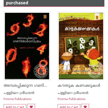
purchased
അമ്പരപ്പിക്കുന്ന ഗണിത ശാസ്ത്രം
കൗതുക കണക്കുകള്‍
പള്ളിയറ ശ്രീധര‌ന്‍
പള്ളിയറ ശ്രീധര‌ന്‍
Poorna Publications
Poorna Publications
Add to Cart
Add to Cart