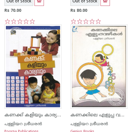
Out of Stock
Out of Stock
Rs 70.00
Rs 80.00
1
2
3
4
5
1
2
3
4
5
കണക്ക് കളിയും കാര്യവും
കണക്കിലെ എളുപ്പ വഴികള്‍
പള്ളിയറ ശ്രീധര‌ന്‍
പള്ളിയറ ശ്രീധര‌ന്‍
Poorna Publications
Genius Books