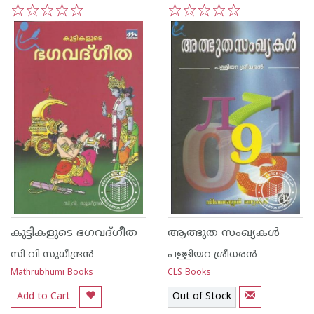
1
2
3
4
5
1
2
3
4
5
കുട്ടികളുടെ ഭഗവദ്ഗീത
ആത്ഭുത സംഖ്യകള്‍
സി വി സുധീന്ദ്രന്‍
പള്ളിയറ ശ്രീധര‌ന്‍
Mathrubhumi Books
CLS Books
Add to Cart
Out of Stock