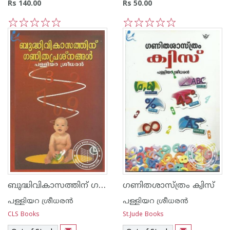
Rs 140.00
Rs 50.00
1
2
3
4
5
1
2
3
4
5
ബുദ്ധിവികാസത്തിന് ഗണിത പ്രശ്നങ്ങള്‍
ഗണിതശാസ്ത്രം ക്വിസ്
പള്ളിയറ ശ്രീധര‌ന്‍
പള്ളിയറ ശ്രീധര‌ന്‍
CLS Books
St.Jude Books