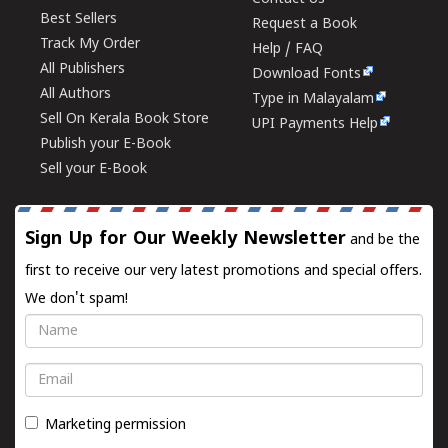
Best Sellers
Request a Book
Track My Order
Help / FAQ
All Publishers
Download Fonts
All Authors
Type in Malayalam
Sell On Kerala Book Store
UPI Payments Help
Publish your E-Book
Sell your E-Book
Sign Up for Our Weekly Newsletter
and be the
first to receive our very latest promotions and special offers.
We don't spam!
Name
Email
Marketing permission