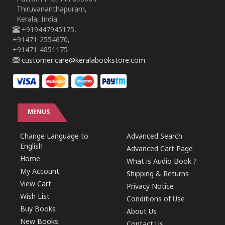
Thiruvananthapuram,
Kerala, India.
+919447945175,
+91471-2554670,
+91471-4851175
customer.care@keralabookstore.com
MENUS
Change Language to
Advanced Search
English
Advanced Cart Page
Home
What is Audio Book ?
My Account
Shipping & Returns
View Cart
Privacy Notice
Wish List
Conditions of Use
Buy Books
About Us
New Books
Contact Us