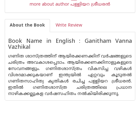
more about author പള്ളിയറ ശ്രീധര‌ന്‍
About the Book
Write Review
Book Name in English : Ganitham Vanna
Vazhikal
ഗണിത ശാസ്ത്രത്തിന് ആയിരക്കണക്കിന് വർഷങ്ങളുടെ
ചരിത്രം അവകാശപ്പെടാം. ആയിരക്കണക്കിനാളുകളുടെ
സേവനങ്ങളും. ഗണിതശാസ്ത്രം വികസിച്ച വഴികൾ
വിശദമാക്കുകയാണ് ഇന്ത്യയിൽ ഏറ്റവും കൂടുതൽ
ഗണിതസാഹിത്യ കൃതികൾ രചിച്ച പള്ളിയറ ശ്രീധരൻ.
ഇതിൽ ഗണിതശാസ്ത്ര ചരിത്രത്തിലെ പ്രധാന
നാഴികക്കല്ലുകള വർഷസഹിതം നൽകിയിരിക്കുന്നു.