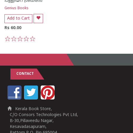
പള്ളിയറ ശ്രീധര‌ന്‍
Genius Books
Add to Cart
Rs 60.00
1
2
3
4
5
CONTACT
Kerala Book Store,
C/O Consors Technologies Pvt Ltd,
B-30,Pillaveedu Nagar,
Kesavadasapuram,
Pattom P O, Pin 695004