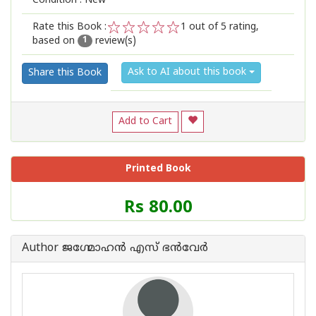
Condition : New
Rate this Book :
1
out of 5 rating,
based on
review(s)
1
2
3
4
5
1
Ask to AI about this book
Share this Book
Add to Cart
Printed Book
Price
Rs 80.00
of
this
Book
Author ജഗ്മോഹന്‍ എസ് ഭന്‍വേര്‍
is