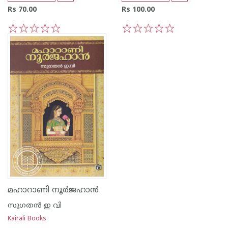
Rs 70.00
Rs 100.00
1
2
3
4
5
1
2
3
4
5
മഹാറാണി നൂര്‍ജഹാന്‍
സുഗതന്‍ ഇ വി
Kairali Books