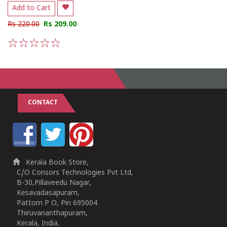
Add to Cart
Rs 220.00
Rs 209.00
1
2
3
4
5
CONTACT
Kerala Book Store,
C/O Consors Technologies Pvt Ltd,
B-30,Pillaveedu Nagar,
Kesavadasapuram,
Pattom P O, Pin 695004
Thiruvananthapuram,
Kerala, India.