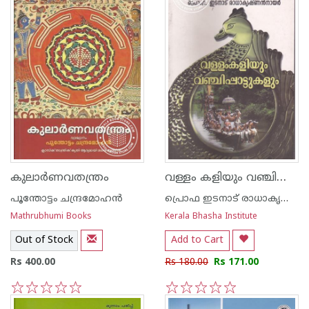
വള്ളം കളിയും വഞ്ചിപ്പാട്ടുകളും
കുലാര്‍ണവതന്ത്രം
പൂന്തോട്ടം ചന്ദ്രമോഹന്‍
പ്രൊഫ ഇടനാട് രാധാകൃഷ്ണന്‍ നായര്‍
Mathrubhumi Books
Kerala Bhasha Institute
Out of Stock
Add to Cart
Rs 400.00
Rs 180.00
Rs 171.00
1
2
3
4
5
1
2
3
4
5