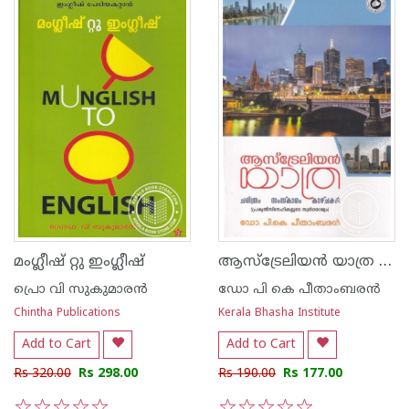
ആസ്ട്രേലിയന്‍ യാത്ര ചരിത്രം സംസ്കാരം കാഴ്ചകള്‍- പ്രകൃതി സ്നേഹികളുടെ സ്വര്‍ഗരാജ്യം
മംഗ്ലീഷ് റ്റു ഇംഗ്ലീഷ്
പ്രൊ വി സുകുമാര‌ന്‍
ഡോ പി കെ പീതാംബരന്‍
Chintha Publications
Kerala Bhasha Institute
Add to Cart
Add to Cart
Rs 320.00
Rs 298.00
Rs 190.00
Rs 177.00