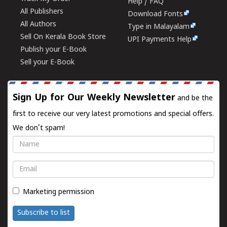
Help / FAQ
All Publishers
Download Fonts
All Authors
Type in Malayalam
Sell On Kerala Book Store
UPI Payments Help
Publish your E-Book
Sell your E-Book
Sign Up for Our Weekly Newsletter
and be the
first to receive our very latest promotions and special offers.
We don't spam!
Name
Email
Marketing permission
Subscribe to list