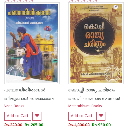
1
2
3
4
5
1
2
3
4
5
പഞ്ചനദീതീരങ്ങൾ
കൊച്ചി രാജ്യ ചരിത്രം
ബിജുപോള്‍ കാരക്കാലെ
കെ പി പത്മനാഭ മേനോന്‍
Veda Books
Mathrubhumi Books
Add to Cart
Add to Cart
Rs 220.00
Rs 205.00
Rs 1,000.00
Rs 930.00