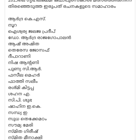
2025ലെ ഗൃഹലക്ഷ്മി കഥാപുരസ്‌കാരം മത്സരത്തില്‍നിന്ന്
തിരഞ്ഞെടുത്ത ഇരുപത് രചനകളുടെ സമാഹാരം
ആര്‍ദ്ര കെ.എസ്.
നൂറ
ഐശ്വര്യ ജലജ പ്രദീപ്
ഡോ. ആര്‍ദ്ര രാജഗോപാലന്‍
ആഷ് അഷിത
തെരേസ ജോസഫ്
ദീപാറാണി
നിഷ ആന്റണി
പുണ്യ സി.ആര്‍.
ഫസീല മെഹര്‍
ഫാത്തി സലീം
രശ്മി കിട്ടപ്പ
ശഹന എ.
സി.പി. ശുഭ
ഷാഹിന ഇ.കെ.
സന്ധ്യ ഇ
സുധ തെക്കേമഠം
സൗമ്യ മേരി
സ്മിത ഗിരീഷ്
സ്മിത മീനാക്ഷി