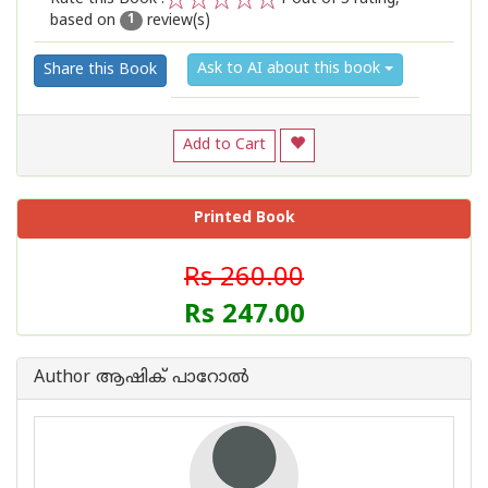
based on
review(s)
1
2
3
4
5
1
Ask to AI about this book
Share this Book
Add to Cart
Printed Book
Rs 260.00
Rs 247.00
Author ആഷിക് പാറോൽ