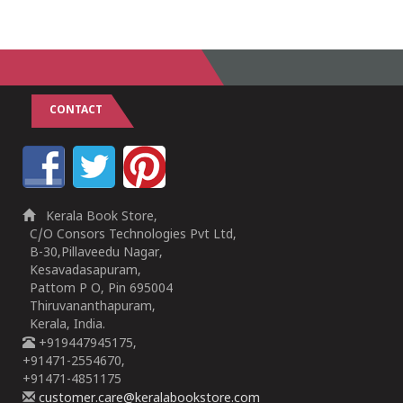
CONTACT
Kerala Book Store,
C/O Consors Technologies Pvt Ltd,
B-30,Pillaveedu Nagar,
Kesavadasapuram,
Pattom P O, Pin 695004
Thiruvananthapuram,
Kerala, India.
+919447945175,
+91471-2554670,
+91471-4851175
customer.care@keralabookstore.com