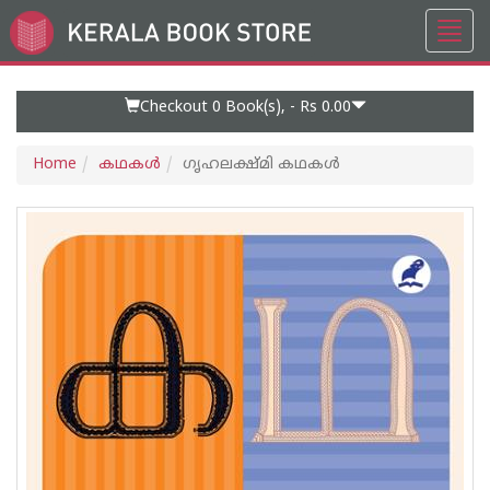
Toggl
Go
navig
to
Home
Page
Checkout 0
Book(s), -
Rs 0.00
Home
കഥകള്‍
ഗൃഹലക്ഷ്മി കഥകൾ