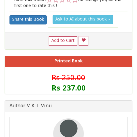
first one to rate this !
1
2
3
4
5
Ask to AI about this book
Share this Book
Add to Cart
Printed Book
Rs 250.00
Rs 237.00
Author V K T Vinu