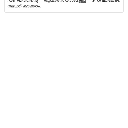
പ്രണയത്തിന്റെ തുഷാരസ്പര്‍ശമുള്ള നോവലിലേക്ക്
നമുക്ക് കടക്കാം.