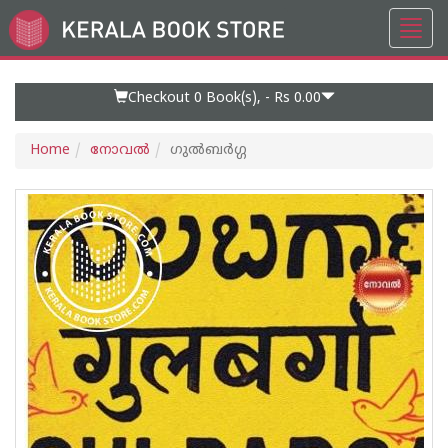
Toggl
Go
navig
to
Home
Page
Checkout 0
Book(s), -
Rs 0.00
Home
നോവല്‍
ഗുല്‍ബര്‍ഗ്ഗ