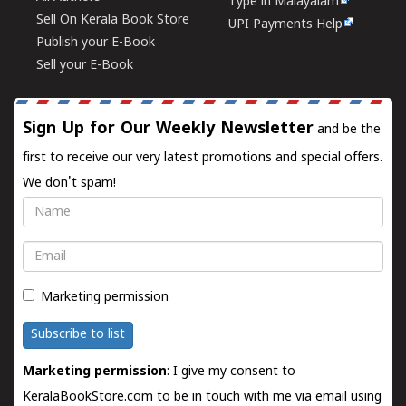
Type in Malayalam
Sell On Kerala Book Store
UPI Payments Help
Publish your E-Book
Sell your E-Book
Sign Up for Our Weekly Newsletter
and be the
first to receive our very latest promotions and special offers.
We don't spam!
Name
Email
Marketing permission
Subscribe to list
Marketing permission
: I give my consent to
KeralaBookStore.com to be in touch with me via email using