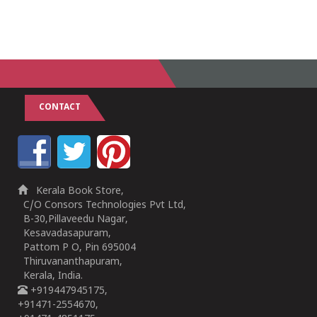
CONTACT
Kerala Book Store,
C/O Consors Technologies Pvt Ltd,
B-30,Pillaveedu Nagar,
Kesavadasapuram,
Pattom P O, Pin 695004
Thiruvananthapuram,
Kerala, India.
+919447945175,
+91471-2554670,