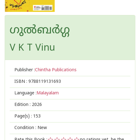
ഗുല്‍ബര്‍ഗ്ഗ
V K T Vinu
Publisher :
Chintha Publications
ISBN :
9788119131693
Language :
Malayalam
Edition :
2026
Page(s) :
153
Condition : New
Rate this Book :
no ratings yet, be the