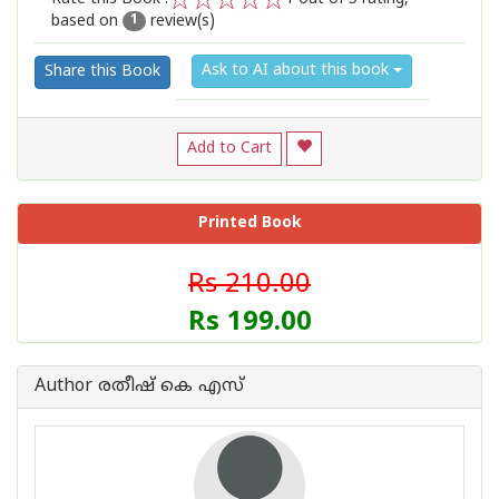
based on
review(s)
1
2
3
4
5
1
Ask to AI about this book
Share this Book
Add to Cart
Printed Book
Rs 210.00
Rs 199.00
Author രതീഷ് കെ എസ്