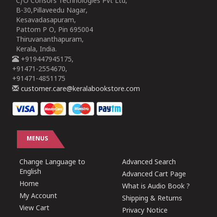
C/O Consors Technologies Pvt Ltd,
B-30,Pillaveedu Nagar,
Kesavadasapuram,
Pattom P O, Pin 695004
Thiruvananthapuram,
Kerala, India.
+919447945175,
+91471-2554670,
+91471-4851175
customer.care@keralabookstore.com
MENUS
Change Language to
Advanced Search
English
Advanced Cart Page
Home
What is Audio Book ?
My Account
Shipping & Returns
View Cart
Privacy Notice