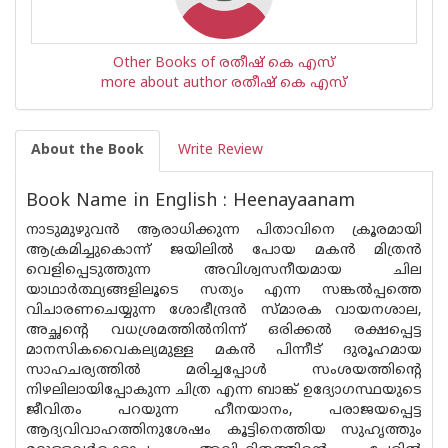
Other Books of രതീഷ് കെ എസ്
more about author രതീഷ് കെ എസ്
About the Book
Write Review
Book Name in English : Heenayaanam
നാടുമുഴുവന്‍ ആരാധിക്കുന്ന പിതാവിനെ ക്രൂരമായി
ആക്രമിച്ചുകൊന്ന് ജയിലില്‍ പോയ മകന്‍ മിത്രന്‍
വെളിപ്പെടുത്തുന്ന അവിശ്വസനീയമായ ചില
യാഥാര്‍ത്ഥ്യങ്ങളിലൂടെ സത്യം എന്ന സങ്കല്‍പ്പത്തെ
വിചാരണചെയ്യുന്ന ശോഭീന്ദ്രന്‍ സ്മാരക വായനശാല,
അച്ഛന്റെ വധശ്രമത്തില്‍നിന്ന് ഒരിക്കല്‍ രക്ഷപ്പെട്ട
മാനസികവൈകല്യമുള്ള മകന്‍ പിന്നീട് ദുരൂഹമായ
സാഹചര്യത്തില്‍ മരിച്ചപ്പോള്‍ സംശയത്തിന്റെ
നിഴലിലായിപ്പോകുന്ന ചിത്ര എന്ന ബാങ്ക് ഉദ്യോഗസ്ഥയുടെ
ജീവിതം പറയുന്ന ഹീനയാനം, പരാജയപ്പെട്ട
ആദ്യവിവാഹത്തിനുശേഷം കൂട്ടിനെത്തിയ സുഹൃത്തും