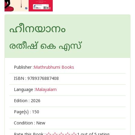
ഹീനയാനം
രതീഷ് കെ എസ്
Publisher :
Mathrubhumi Books
ISBN :
9789376887408
Language :
Malayalam
Edition :
2026
Page(s) :
150
Condition : New
Rate this Book :
1
out of 5 rating,