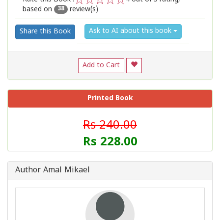
based on
review(s)
1
2
3
4
5
38
Ask to AI about this book
Share this Book
Add to Cart
Printed Book
Rs 240.00
Rs 228.00
Author Amal Mikael