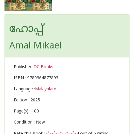
ഹോപ്പ്
Amal Mikael
Publisher :
DC Books
ISBN :
9789364877893
Language :
Malayalam
Edition :
2025
Page(s) :
180
Condition : New
Rate this Book :
4
out of 5 rating,