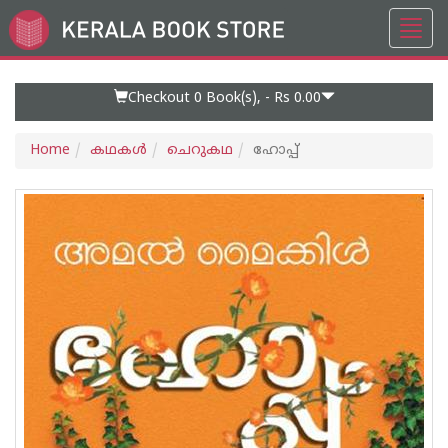
Toggl
Go
navig
to
Home
Page
Checkout 0
Book(s), -
Rs 0.00
Home
കഥകള്‍
ചെറുകഥ
ഹോപ്പ്