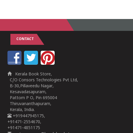
CONTACT
Kerala Book Store,
C/O Consors Technologies Pvt Ltd,
B-30,Pillaveedu Nagar,
Kesavadasapuram,
Pattom P O, Pin 695004
Thiruvananthapuram,
Kerala, India.
+919447945175,
+91471-2554670,
+91471-4851175