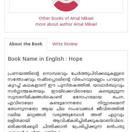
Other Books of Amal Mikael
more about author Amal Mikael
About the Book
Write Review
Book Name in English : Hope
പ്രണയത്തിന്റെ നൊമ്പരവും ചേർത്തുപിടിക്കലുകളുടെ
സന്തോഷവും നഷ്ടപ്പെടലിന്റെ വിരഹവുമെല്ലാം പറയുന്ന
കുറച്ച് കഥകളാണ് ഈ പുസ്തകത്തിൽ. യാഥാർത്ഥ്യവും
സർഗ്ഗാത്മകതയും ഇടയ്ക്കെവിടെയോ കണ്ടുമുട്ടുന്ന
സുന്ദരനിമിഷങ്ങൾകൊണ്ട് മനോഹരമായ രചന.
എവിടെയോ കണ്ടുമറന്നതോ നിസ്സാരമെന്ന്
തോന്നുന്നതോ ആയ ചില സംഭവങ്ങൾ ജീവിതത്തിൽ
വലിയ മാറ്റങ്ങൾ വരുത്തുമ്പോൾ അത് ഏറ്റവും
ലളിതമായി ആവിഷ്കരിച്ചിരിക്കുകയാണിവിടെ.
ഒരിക്കൽക്കൂടി ചിന്തിക്കാൻ പ്രേരിപ്പിക്കുന്ന ഒൻപതു