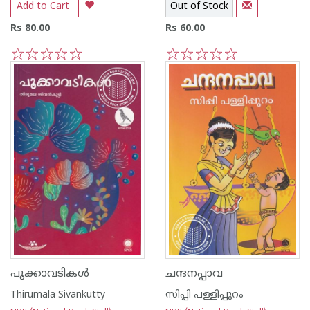
Add to Cart
Out of Stock
Rs 80.00
Rs 60.00
1
2
3
4
5
1
2
3
4
5
പൂക്കാവടികൾ
ചന്ദനപ്പാവ
Thirumala Sivankutty
സിപ്പി പള്ളിപ്പുറം