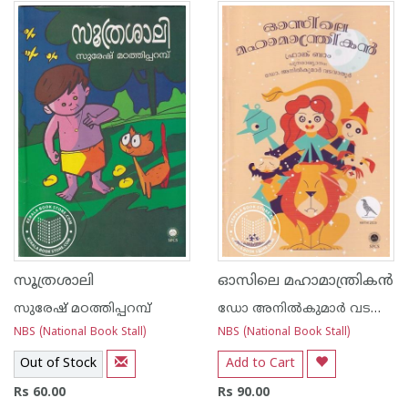
1
2
3
4
5
1
2
3
4
5
സൂത്രശാലി
ഓസിലെ മഹാമാന്ത്രികൻ
സുരേഷ് മഠത്തിപ്പറമ്പ്
ഡോ അനില്‍കുമാര്‍ വടവാതൂര്‍
NBS (National Book Stall)
NBS (National Book Stall)
Out of Stock
Add to Cart
Rs 60.00
Rs 90.00