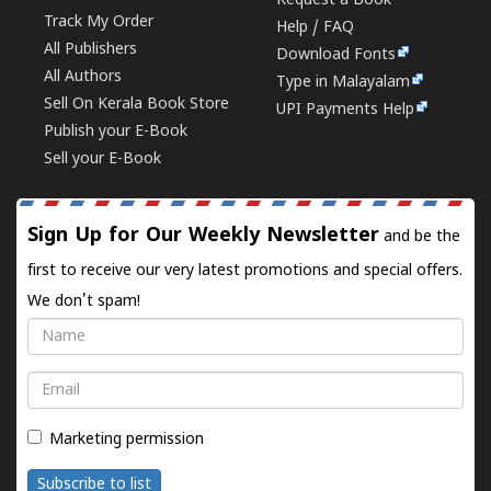
Request a Book
Track My Order
Help / FAQ
All Publishers
Download Fonts
All Authors
Type in Malayalam
Sell On Kerala Book Store
UPI Payments Help
Publish your E-Book
Sell your E-Book
Sign Up for Our Weekly Newsletter
and be the
first to receive our very latest promotions and special offers.
We don't spam!
Name
Email
Marketing permission
Subscribe to list