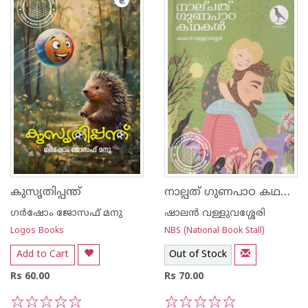
നാല്പത് ഗുണപാഠ കഥകൾ
കുസൃതിപ്പന്ത്
ഗർഷോം ജോസഫ് മനു
ഷാലന്‍ വള്ളുവശ്ശേരി
Logos Books
NBS (National Book Stall)
Add to Cart
Out of Stock
Rs 60.00
Rs 70.00