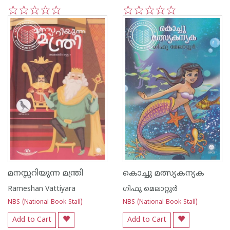
1
2
3
4
5
1
2
3
4
5
മനസ്സറിയുന്ന മന്ത്രി
കൊച്ചു മത്സ്യകന്യക
Rameshan Vattiyara
ഗിഫു മെലാറ്റുര്‍‌
NBS (National Book Stall)
NBS (National Book Stall)
Add to Cart
Add to Cart