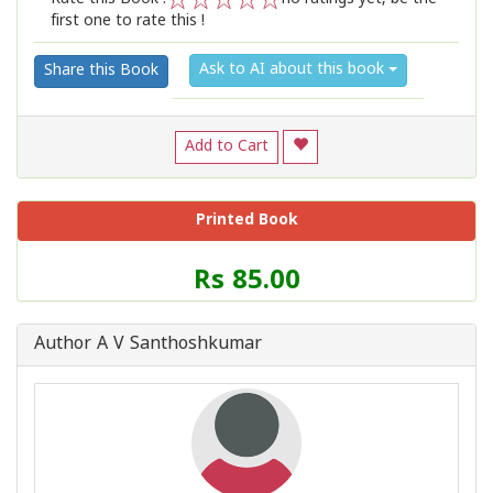
first one to rate this !
1
2
3
4
5
Ask to AI about this book
Share this Book
Add to Cart
Printed Book
Price
Rs 85.00
of
this
Book
Author A V Santhoshkumar
is