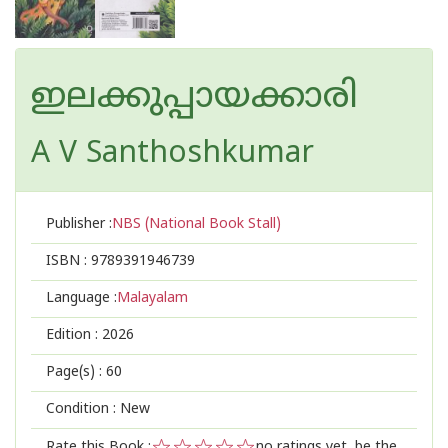
ഇലക്കുപ്പായക്കാരി
A V Santhoshkumar
Publisher :
NBS (National Book Stall)
ISBN :
9789391946739
Language :
Malayalam
Edition :
2026
Page(s) :
60
Condition : New
Rate this Book :
no ratings yet, be the