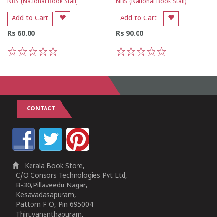
NBS (National Book Stall)
NBS (National Book Stall)
Add to Cart
Add to Cart
Rs 60.00
Rs 90.00
1
2
3
4
5
1
2
3
4
5
CONTACT
Kerala Book Store,
C/O Consors Technologies Pvt Ltd,
B-30,Pillaveedu Nagar,
Kesavadasapuram,
Pattom P O, Pin 695004
Thiruvananthapuram,