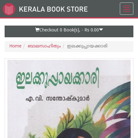
Toggl
Go
navig
to
Home
Page
Checkout 0
Book(s), -
Rs 0.00
Home
ബാലസാഹിത്യം
ഇലക്കുപ്പായക്കാരി