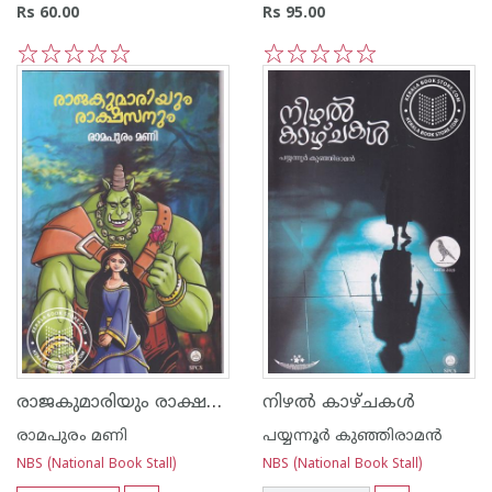
Rs 60.00
Rs 95.00
1
2
3
4
5
1
2
3
4
5
രാജകുമാരിയും രാക്ഷസനും
നിഴൽ കാഴ്ചകൾ
രാമപുരം മണി
പയ്യന്നൂര്‍ കുഞ്ഞിരാമന്‍
NBS (National Book Stall)
NBS (National Book Stall)