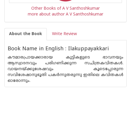
Other Books of A V Santhoshkumar
more about author A V Santhoshkumar
About the Book
Write Review
Book Name in English : Ilakuppayakkari
കൗമാരപ്രായക്കാരായ കുട്ടികളുടെ ഭാവനയും
ആസ്വാദനവും പരിഗണിക്കുന്ന സചിത്രകവിതകൾ.
വായനയ്ക്കുശേഷവും കൂടെപ്പോരുന്ന
സവിശേഷാനുഭൂതി പകർന്നുതരുന്നു ഇതിലെ കവിതകൾ
ഓരോന്നും.