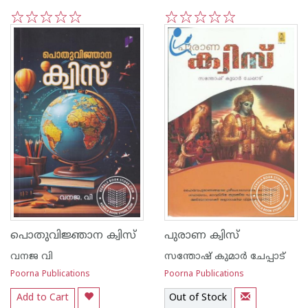
1
2
3
4
5
1
2
3
4
5
പൊതുവിജ്ഞാന ക്വിസ്
പുരാണ ക്വിസ്
വനജ വി
സന്തോഷ് കുമാര്‍ ചേപ്പാട്
Poorna Publications
Poorna Publications
Add to Cart
Out of Stock