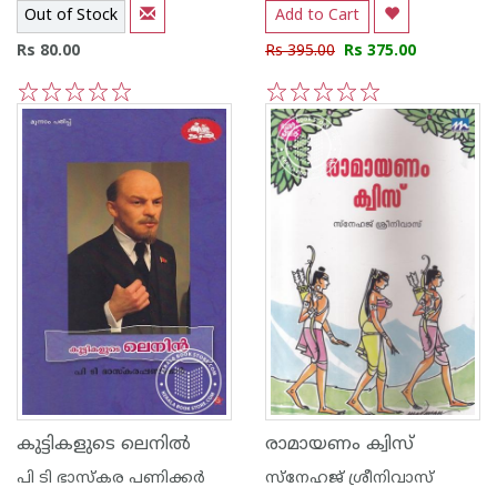
Out of Stock
Add to Cart
Rs 80.00
Rs 395.00
Rs 375.00
1
2
3
4
5
1
2
3
4
5
കുട്ടികളുടെ ലെനില്‍
രാമായണം ക്വിസ്
പി ടി ഭാസ്കര പണിക്കര്‍
സ്നേഹജ് ശ്രീനിവാസ്