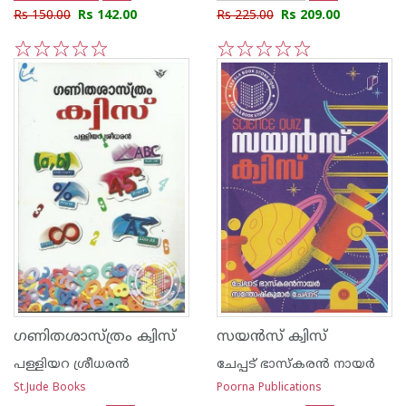
Rs 150.00
Rs 142.00
Rs 225.00
Rs 209.00
1
2
3
4
5
1
2
3
4
5
ഗണിതശാസ്ത്രം ക്വിസ്
സയന്‍സ് ക്വിസ്
പള്ളിയറ ശ്രീധര‌ന്‍
ചേപ്പട് ഭാസ്കരന്‍ നായര്‍
St.Jude Books
Poorna Publications