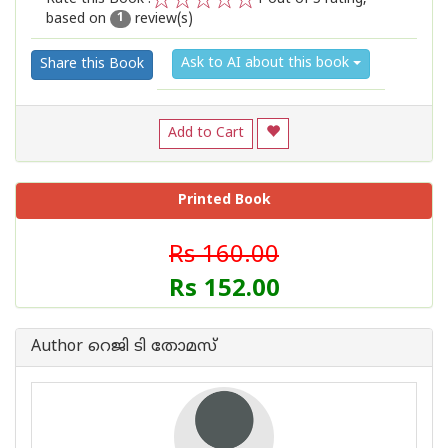
based on
review(s)
1
2
3
4
5
1
Ask to AI about this book
Share this Book
Add to Cart
Printed Book
Rs 160.00
Rs 152.00
Author റെജി ടി തോമസ്