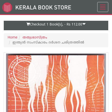
Toggl
Go
navig
to
Home
Page
Checkout 1
Book(s), -
Rs 112.00
Home
തത്വശാസ്ത്രം
ഇന്ത്യന്‍ സംസ്കാരം ദര്‍ശന ചരിത്രത്തില്‍