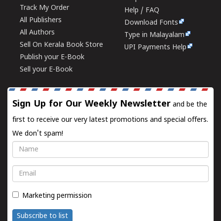
Track My Order
Help / FAQ
All Publishers
Download Fonts
All Authors
Type in Malayalam
Sell On Kerala Book Store
UPI Payments Help
Publish your E-Book
Sell your E-Book
Sign Up for Our Weekly Newsletter
and be the
first to receive our very latest promotions and special offers.
We don't spam!
Name
Email
Marketing permission
Subscribe to list