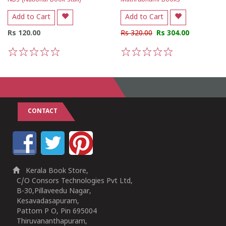
NBS (National Book Stall)
Mathrubhumi Books
Add to Cart
Add to Cart
Rs 120.00
Rs 320.00
Rs 304.00
1
2
3
4
5
1
2
3
4
5
CONTACT
Kerala Book Store,
C/O Consors Technologies Pvt Ltd,
B-30,Pillaveedu Nagar,
Kesavadasapuram,
Pattom P O, Pin 695004
Thiruvananthapuram,