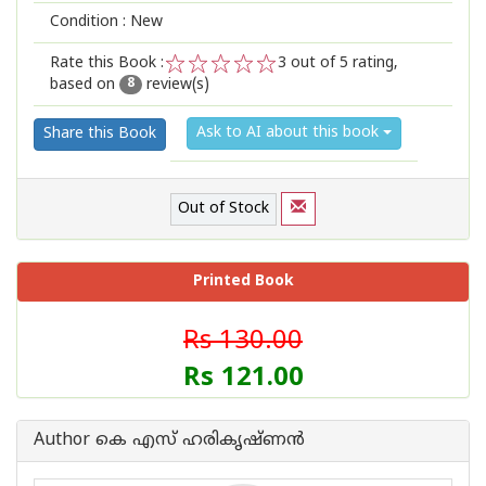
Condition : New
Rate this Book :
3
out of 5 rating,
based on
review(s)
1
2
3
4
5
8
Ask to AI about this book
Share this Book
Out of Stock
Printed Book
Rs 130.00
Rs 121.00
Author കെ എസ് ഹരികൃഷ്ണന്‍