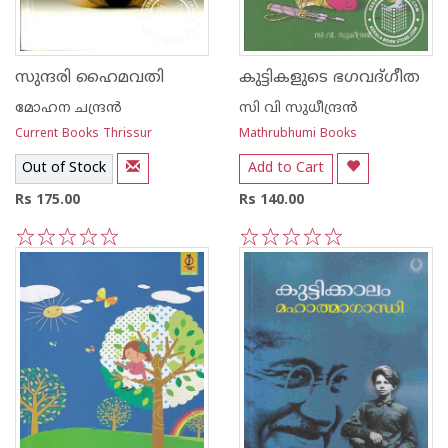
സുന്ദരി ഹൈമവതി
കുട്ടികളുടെ ഭഗവദ്ഗീത
മോഹന ചന്ദ്രന്‍
സി വി സുധീന്ദ്രന്‍
Current Books Thrissur
Mathrubhumi Books
Out of Stock
Add to Cart
Rs 175.00
Rs 140.00
1
2
3
4
5
1
2
3
4
5