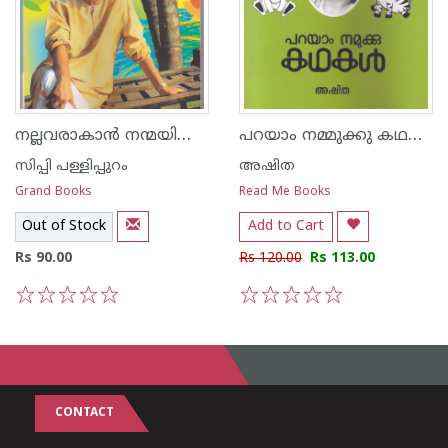
നല്ലവരാകാന്‍ നന്മയില്‍ വളരാന്‍
പറയാം നമ്മുക്കു കഥകള്‍
സിപ്പി പള്ളിപ്പുറം
അഷിത
Grand Books
Read Me Books
Out of Stock
Add to Cart
Rs 90.00
Rs 120.00
Rs 113.00
1
2
3
4
5
1
2
3
4
5
CONTACT