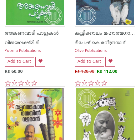
കുട്ടിക്കാലം മഹാത്മഗാന്ധി
അങ്കണവാടി പാട്ടുകള്‍
വിജയലക്ഷ്മി ടി
ദീപേഷ് കെ രവീന്ദ്രനാഥ്
Poorna Publications
Olive Publications
Add to Cart
Add to Cart
Rs 60.00
Rs 120.00
Rs 112.00
1
2
3
4
5
1
2
3
4
5