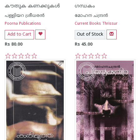
കൗതുക കണക്കുകള്‍
ഗന്ധകം
പള്ളിയറ ശ്രീധര‌ന്‍
മോഹന ചന്ദ്രന്‍
Poorna Publications
Current Books Thrissur
Add to Cart
Out of Stock
Rs 80.00
Rs 45.00
1
2
3
4
5
1
2
3
4
5