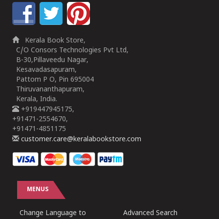
Kerala Book Store,
C/O Consors Technologies Pvt Ltd,
B-30,Pillaveedu Nagar,
Kesavadasapuram,
Pattom P O, Pin 695004
Thiruvananthapuram,
Kerala, India.
+919447945175,
+91471-2554670,
+91471-4851175
customer.care@keralabookstore.com
MENUS
Change Language to
Advanced Search