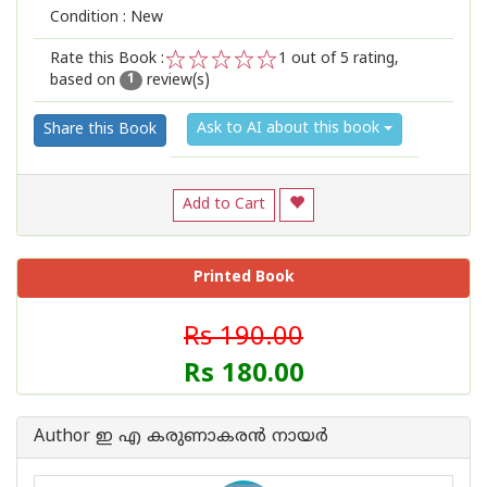
Condition : New
Rate this Book :
1
out of 5 rating,
based on
review(s)
1
2
3
4
5
1
Ask to AI about this book
Share this Book
Add to Cart
Printed Book
Rs 190.00
Rs 180.00
Author ഇ എ കരുണാകര‌ന്‍ നായര്‍