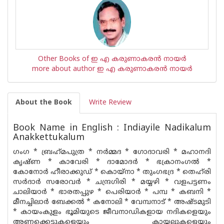
Other Books of ഇ എ കരുണാകര‌ന്‍ നായര്‍
more about author ഇ എ കരുണാകര‌ന്‍ നായര്‍
About the Book
Write Review
Book Name in English : Indiayile Nadikalum
Anakkettukalum
ഗംഗ * ബ്രഹ്‌മപുത്ര * നർമ്മദ * ഗോദാവരി * മഹാനദി
കൃഷ്ണ * കാവേരി * ദാമോദർ * ഭക്രാനംഗൽ *
കോനോർ ഹീരാക്കുഡ് * കൊയ്‌നാ * തുംഗഭദ്ര * തെഹ്‌രി
സർദാർ സരോവർ * ചന്ദ്രഗിരി * മയ്യഴി * വളപട്ടണം
ചാലിയാർ * ഭാരതപ്പുഴ * പെരിയാർ * പമ്പ * കബനി *
മീനച്ചിലാർ ബേക്കൽ * കനോലി * വേമ്പനാട് * അഷ്ടമുടി
* കായംകുളം ഭൂമിയുടെ ജീവനാഡികളായ നദികളെയും
അണക്കെട്ടുകളെയും കായലുകളെയും