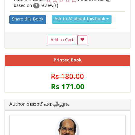
based on
review(s)
1
2
3
4
5
1
Ask to AI about this book
Share this Book
Add to Cart
Printed Book
Rs 180.00
Rs 171.00
Author ജോസ് പനച്ചിപ്പുറം