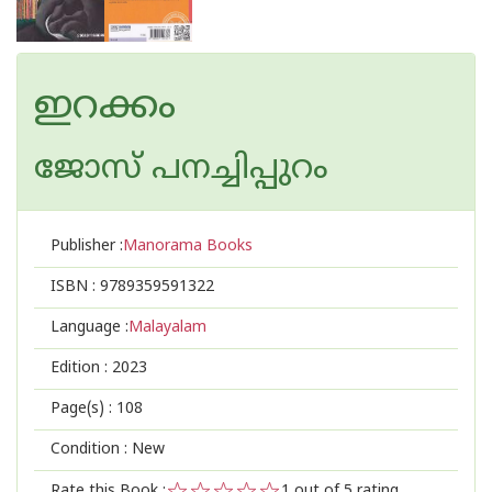
ഇറക്കം
ജോസ് പനച്ചിപ്പുറം
Publisher :
Manorama Books
ISBN :
9789359591322
Language :
Malayalam
Edition :
2023
Page(s) :
108
Condition : New
Rate this Book :
1
out of 5 rating,