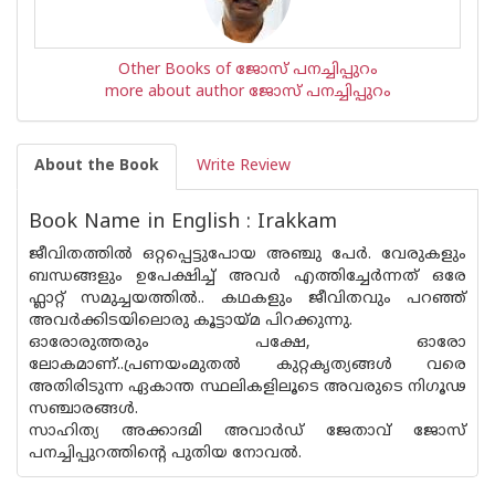
Other Books of ജോസ് പനച്ചിപ്പുറം
more about author ജോസ് പനച്ചിപ്പുറം
About the Book
Write Review
Book Name in English : Irakkam
ജീവിതത്തിൽ ഒറ്റപ്പെട്ടുപോയ അഞ്ചു പേർ. വേരുകളും
ബന്ധങ്ങളും ഉപേക്ഷിച്ച് അവർ എത്തിച്ചേർന്നത് ഒരേ
ഫ്ലാറ്റ് സമുച്ചയത്തിൽ.. കഥകളും ജീവിതവും പറഞ്ഞ്
അവർക്കിടയിലൊരു കൂട്ടായ്മ പിറക്കുന്നു.
ഓരോരുത്തരും പക്ഷേ, ഓരോ
ലോകമാണ്..പ്രണയംമുതൽ കുറ്റകൃത്യങ്ങൾ വരെ
അതിരിടുന്ന ഏകാന്ത സ്ഥലികളിലൂടെ അവരുടെ നിഗൂഢ
സഞ്ചാരങ്ങൾ.
സാഹിത്യ അക്കാദമി അവാർഡ് ജേതാവ് ജോസ്
പനച്ചിപ്പുറത്തിന്റെ പുതിയ നോവൽ.