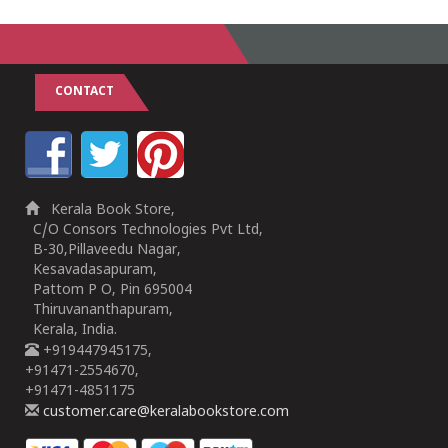
CONTACT
Kerala Book Store,
C/O Consors Technologies Pvt Ltd,
B-30,Pillaveedu Nagar,
Kesavadasapuram,
Pattom P O, Pin 695004
Thiruvananthapuram,
Kerala, India.
+919447945175,
+91471-2554670,
+91471-4851175
customer.care@keralabookstore.com