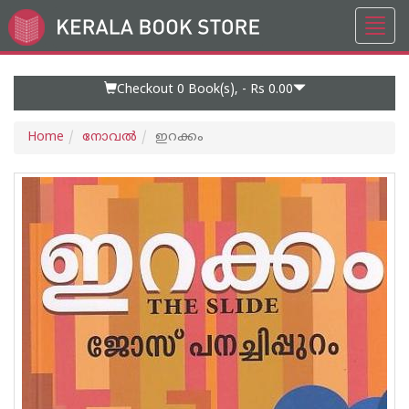
Toggl
Go
navig
to
Home
Page
Checkout 0
Book(s), -
Rs 0.00
Home
നോവല്‍
ഇറക്കം