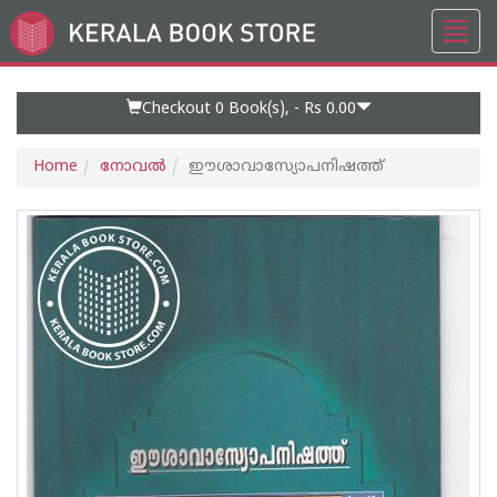
Toggl
Go
navig
to
Home
Page
Checkout 0
Book(s), -
Rs 0.00
Home
നോവല്‍
ഈശാവാസ്യോപനിഷത്ത്