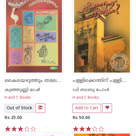
കൈയെഴുത്തും തലേലെഴുത്തും
പള്ളിക്കെന്തിന്‌ പള്ളിക്കൂടം
കുഞ്ഞുണ്ണി മാഷ്‌
ഡി ബാബു പോള്‍
H and C Books
H and C Books
Out of Stock
Add to Cart
Rs 25.00
Rs 50.00
1
2
3
4
5
1
2
3
4
5