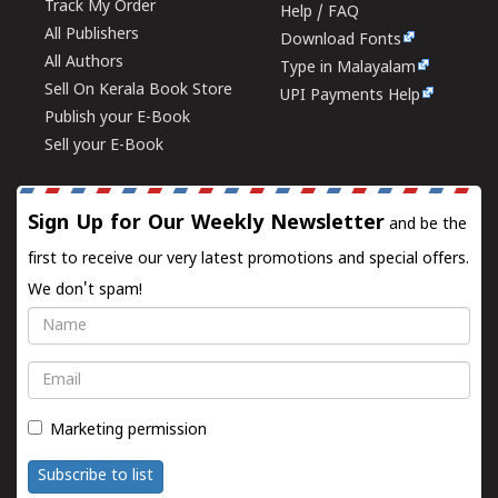
Track My Order
Help / FAQ
All Publishers
Download Fonts
All Authors
Type in Malayalam
Sell On Kerala Book Store
UPI Payments Help
Publish your E-Book
Sell your E-Book
Sign Up for Our Weekly Newsletter
and be the
first to receive our very latest promotions and special offers.
We don't spam!
Name
Email
Marketing permission
Subscribe to list