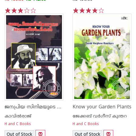
1
2
3
4
5
1
2
3
4
5
ജനപ്രിയ സിനിമയുടെ രാജശില്‍പ്പികള്‍
Know your Garden Plants
കാവില്‍‌രാജ്‌
ജേക്കബ്‌ വര്‍ഗീസ്‌ കുന്തറ
H and C Books
H and C Books
Out of Stock
Out of Stock