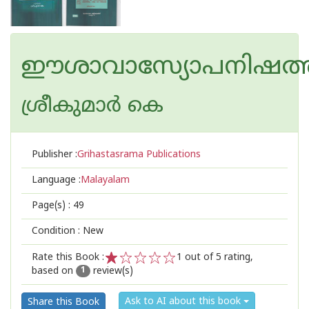
ഈശാവാസ്യോപനിഷത്ത
ശ്രീകുമാര്‍ കെ
Publisher :
Grihastasrama Publications
Language :
Malayalam
Page(s) :
49
Condition : New
Rate this Book :
1
out of 5 rating,
based on
review(s)
1
2
3
4
5
1
Ask to AI about this book
Share this Book