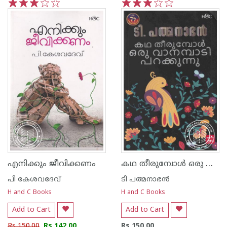
1
2
3
4
5
1
2
3
4
5
കഥ തീരുമ്പോള്‍ ഒരു വാനമ്പാടി പറക്കുന്നു
എനിക്കും ജീവിക്കണം
പി കേശവദേവ്‌
ടി പത്മനാഭന്‍
H and C Books
H and C Books
Add to Cart
Add to Cart
Rs 150.00
Rs 142.00
Rs 150.00