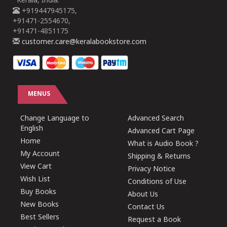
Kerala, India.
+919447945175,
+91471-2554670,
+91471-4851175
customer.care@keralabookstore.com
MENUS
Change Language to
Advanced Search
English
Advanced Cart Page
Home
What is Audio Book ?
My Account
Shipping & Returns
View Cart
Privacy Notice
Wish List
Conditions of Use
Buy Books
About Us
New Books
Contact Us
Best Sellers
Request a Book