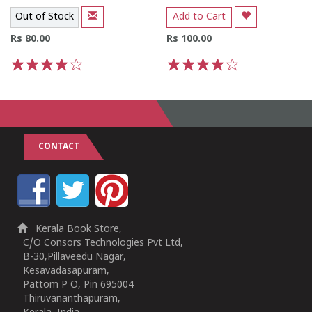
Out of Stock
Add to Cart
Rs 80.00
Rs 100.00
1
2
3
4
5
1
2
3
4
5
CONTACT
Kerala Book Store,
C/O Consors Technologies Pvt Ltd,
B-30,Pillaveedu Nagar,
Kesavadasapuram,
Pattom P O, Pin 695004
Thiruvananthapuram,