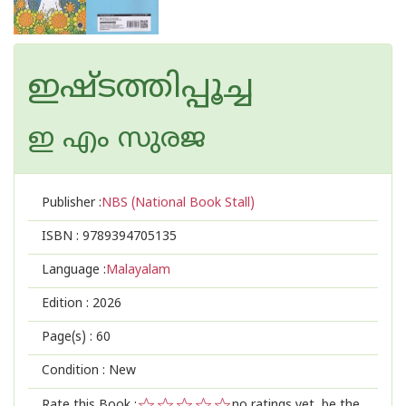
ഇഷ്‌ടത്തിപ്പൂച്ച
ഇ എം സുരജ
Publisher :
NBS (National Book Stall)
ISBN :
9789394705135
Language :
Malayalam
Edition :
2026
Page(s) :
60
Condition : New
Rate this Book :
no ratings yet, be the