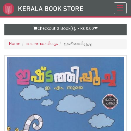
Toggl
Go
navig
to
Home
Page
Checkout 0
Book(s), -
Rs 0.00
Home
ബാലസാഹിത്യം
ഇഷ്‌ടത്തിപ്പൂച്ച