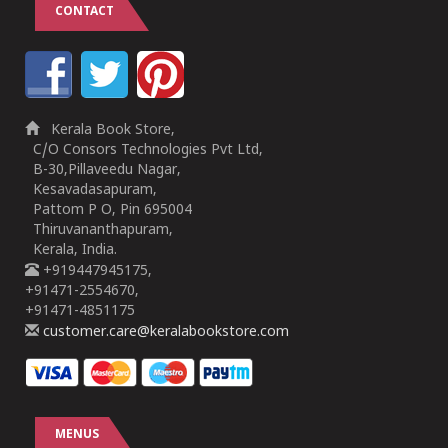
CONTACT
Kerala Book Store,
C/O Consors Technologies Pvt Ltd,
B-30,Pillaveedu Nagar,
Kesavadasapuram,
Pattom P O, Pin 695004
Thiruvananthapuram,
Kerala, India.
+919447945175,
+91471-2554670,
+91471-4851175
customer.care@keralabookstore.com
MENUS