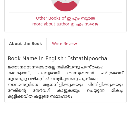
Other Books of ഇ എം സുരജ
more about author ഇ എം സുരജ
About the Book
Write Review
Book Name in English : Ishtathipoocha
ജ്ഞാനമൊന്നുമാത്രമല്ല നല്കിടുന്നു പുസ്ത‌കം:
കഥകളായി, കാവ്യമായി ശാസ്ത്രമായ് ചരിത്രമായ്
നൂറുനൂറു വഴികളിൽ വെളിച്ചമാണു പുസ്തകം.
ബാലമനസ്സിനെ ആനന്ദിപ്പിക്കുകയും ചിന്തിപ്പിക്കുകയും
നേരിന്റെ നേർവഴി കാട്ടുകയും ചെയ്യുന്ന മികച്ച
കുട്ടിക്കവിത കളുടെ സമാഹാരം.