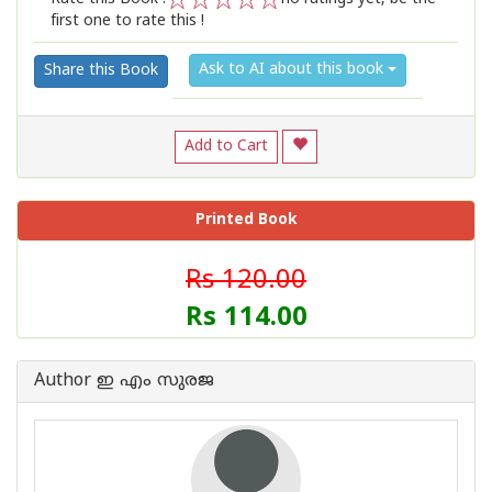
first one to rate this !
1
2
3
4
5
Ask to AI about this book
Share this Book
Add to Cart
Printed Book
Rs 120.00
Rs 114.00
Author ഇ എം സുരജ