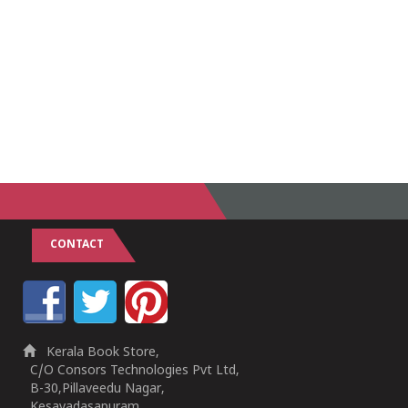
CONTACT
Kerala Book Store,
C/O Consors Technologies Pvt Ltd,
B-30,Pillaveedu Nagar,
Kesavadasapuram,