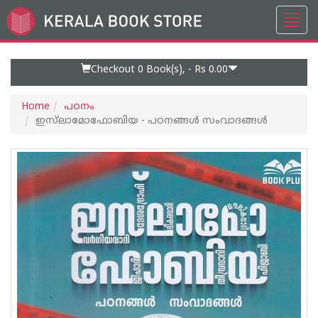
Toggl
Go
navig
to
Home
Page
Checkout 0
Book(s), -
Rs 0.00
Home
പഠനം
ഇസ്‌ലാമോഫോബിയ - പഠനങ്ങൾ സംവാദങ്ങൾ