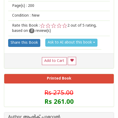
Page(s) :
200
Condition : New
Rate this Book :
2
out of 5 rating,
based on
review(s)
1
2
3
4
5
2
Ask to AI about this book
Share this Book
Add to Cart
Printed Book
Rs 275.00
Rs 261.00
Author ആഷിക് പാറോൽ