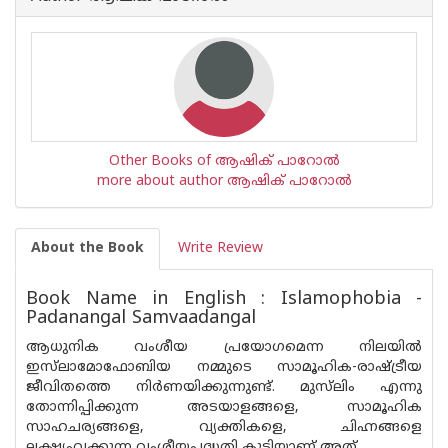
Other Books of ആഷിക് പാറോൽ
more about author ആഷിക് പാറോൽ
About the Book
Write Review
Book Name in English : Islamophobia -
Padanangal Samvaadangal
ആധുനിക വംശീയ പ്രയോഗമെന്ന നിലയിൽ
ഇസ്‌ലാമോഫോബിയ നമ്മുടെ സാമൂഹിക-രാഷ്ട്രീയ
ജീവിതത്തെ നിർണയിക്കുന്നുണ്ട്. മുസ്‌ലിം എന്നു
തോന്നിപ്പിക്കുന്ന അടയാളങ്ങളെ, സാമൂഹിക
സാഹചര്യങ്ങളെ, വ്യക്തികളെ, ചിഹ്നങ്ങളെ
ലക്ഷ്യംവക്കുന്ന വംശീയപദ്ധതി കൂടിയാണ് അത്.