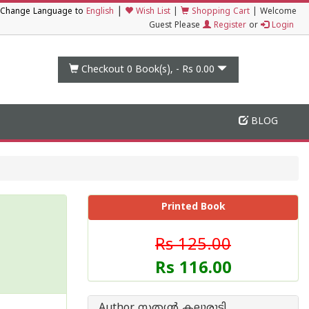
|
Change Language to
English
Wish List
|
Shopping Cart
|
Welcome
Guest Please
Register
or
Login
Checkout 0
Book(s), -
Rs 0.00
BLOG
Printed Book
Rs 125.00
Rs 116.00
Author സത്യന്‍ കല്ലുരുട്ടി