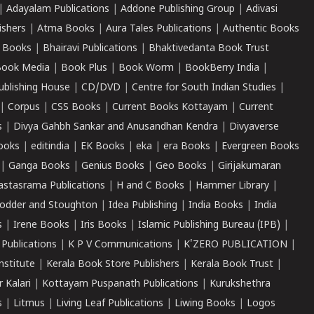
|
Adayalam Publications
|
Addone Publishing Group
|
Adivasi
ishers
|
Atma Books
|
Aura Tales Publications
|
Authentic Books
 Books
|
Bhairavi Publications
|
Bhaktivedanta Book Trust
ook Media
|
Book Plus
|
Book Worm
|
BookBerry India
|
ublishing House
|
CD/DVD
|
Centre for South Indian Studies
|
|
Corpus
|
CSS Books
|
Current Books Kottayam
|
Current
s
|
Divya Gahbh Sankar and Anusandhan Kendra
|
Divyaverse
ooks
|
editindia
|
EK Books
|
eka
|
era Books
|
Evergreen Books
|
Ganga Books
|
Genius Books
|
Geo Books
|
Girijakumaran
astasrama Publications
|
H and C Books
|
Hammer Library
|
odder and Stoughton
|
Idea Publishing
|
India Books
|
India
s
|
Irene Books
|
Iris Books
|
Islamic Publishing Bureau (IPB)
|
 Publications
|
K P V Communications
|
K'ZERO PUBLICATION
|
nstitute
|
Kerala Book Store Publishers
|
Kerala Book Trust
|
r Kalari
|
Kottayam Puspanath Publications
|
Kurukshethra
s
|
Litmus
|
Living Leaf Publications
|
Liwing Books
|
Logos