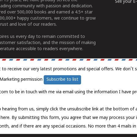
n 15 years, we have proudly served the
Sell your 
ading community with passion and dedication.
ered over 500,000 books and earned a 4.5+ star
100,000+ happy customers, we continue to grow
rust and love of our readers.
spires us every day to remain committed to
ustomer satisfaction, and the mission of making
erature accessible to readers everywhere.
t to receive our very latest promotions and special offers. We don't 
Marketing permission
Subscribe to list
com to be in touch with me via email using the information I have pr
 hearing from us, simply click the unsubscribe link at the bottom of
k here.
By submitting this form, you agree that we may process your 
nth, and if there are any special occasions. No more than 4 mails in 