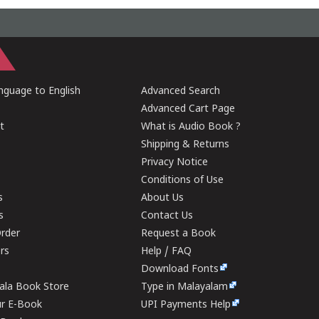
guage to English
Advanced Search
Advanced Cart Page
t
What is Audio Book ?
Shipping & Returns
Privacy Notice
Conditions of Use
s
About Us
s
Contact Us
rder
Request a Book
ers
Help / FAQ
Download Fonts
rala Book Store
Type in Malayalam
ur E-Book
UPI Payments Help