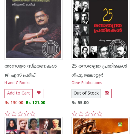
അനശ്വര സ്മരണകള്‍
25 രസതന്ത്ര പ്രതിഭകള്‍
ജി എസ്‌ പ്രദീപ്‌
ഗിഫു മെലാറ്റുര്‍‌
H and C Books
Olive Publications
Add to Cart
Out of Stock
Rs 130.00
Rs 121.00
Rs 55.00
1
2
3
4
5
1
2
3
4
5