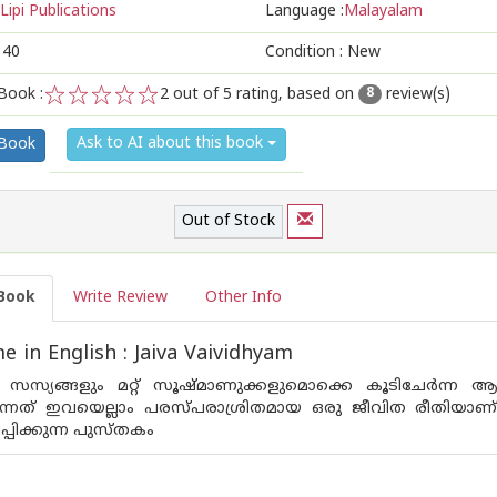
Lipi Publications
Language :
Malayalam
140
Condition : New
Book :
2
out of 5 rating, based on
review(s)
8
1
2
3
4
5
Ask to AI about this book
 Book
Out of Stock
Book
Write Review
Other Info
 in English : Jaiva Vaividhyam
ും സസ്യങ്ങളും മറ്റ് സൂഷ്മാണുക്കളുമൊക്കെ കൂടിചേര്‍
കുന്നത് ഇവയെല്ലാം പരസ്പരാശ്രിതമായ ഒരു ജീവിത രീതിയാണ
ിപ്പിക്കുന്ന പുസ്തകം