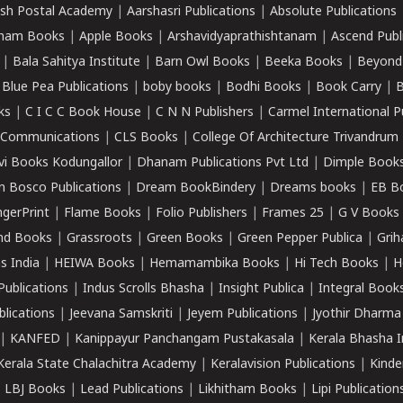
sh Postal Academy
|
Aarshasri Publications
|
Absolute Publications
ham Books
|
Apple Books
|
Arshavidyaprathishtanam
|
Ascend Publ
|
Bala Sahitya Institute
|
Barn Owl Books
|
Beeka Books
|
Beyond
|
Blue Pea Publications
|
boby books
|
Bodhi Books
|
Book Carry
|
B
ks
|
C I C C Book House
|
C N N Publishers
|
Carmel International P
k Communications
|
CLS Books
|
College Of Architecture Trivandrum
vi Books Kodungallor
|
Dhanam Publications Pvt Ltd
|
Dimple Book
 Bosco Publications
|
Dream BookBindery
|
Dreams books
|
EB B
ngerPrint
|
Flame Books
|
Folio Publishers
|
Frames 25
|
G V Books
nd Books
|
Grassroots
|
Green Books
|
Green Pepper Publica
|
Grih
s India
|
HEIWA Books
|
Hemamambika Books
|
Hi Tech Books
|
H
Publications
|
Indus Scrolls Bhasha
|
Insight Publica
|
Integral Book
lications
|
Jeevana Samskriti
|
Jeyem Publications
|
Jyothir Dharma
|
KANFED
|
Kanippayur Panchangam Pustakasala
|
Kerala Bhasha I
Kerala State Chalachitra Academy
|
Keralavision Publications
|
Kinde
|
LBJ Books
|
Lead Publications
|
Likhitham Books
|
Lipi Publication