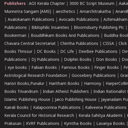
Publishers
:
AOI Kerala Chapter
|
3000 BC Script Museum
|
Aaka
Munnetra Sangam (AMS)
|
aesthetics
|
Amarchitrakatha
|
Anand
|
Avalokanam Publications
|
Avocado Publications
|
Azhimukham
Publications
|
Biblophilic Insanities
|
Bloomsburry Publishing Plc
Bookerman
|
Bouddhikam Books And Publications
|
Buddha Boo
Chavara Central Secretariat
|
Chintha Publications
|
CISSA
|
Clic
Books Thrissur
|
DC Books
|
DC Life
|
DeeBee Publications
|
De
Publications
|
DJ Publications
|
Dolphin Books
|
Don Books
|
Don
|
eye books
|
Fabian Books
|
Famous Books
|
Finger Books
|
Fi
Astrological Research Foundation
|
Goosebery Publications
|
Gra
Harisri Books,Punalur
|
Haritham Books
|
Harmony
|
HarperCollin
Books Trivandrum
|
Indian Atheist Publishers
|
Indian Rationalist 
Islamic Publishing House
|
Jaico Publishing House
|
Jayanadam Pub
Kairali Books
|
Kalapoornna Publications
|
Kaliveena Publications
Kerala Council for Historical Research
|
Kerala Sahitya Akademi
|
Prakasan
|
KVRF Publications
|
Kymtha Books
|
Lavanya Books