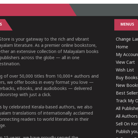
S
MENUS
tore is your gateway to the rich and vibrant
Change Lan
yalam literature. As a premier online bookstore,
Home
ether an extensive collection of Malayalam books
My Accoun
publishers across the globe — all in one
View Cart
stination.
Wish List
g of over 50,000 titles from 10,000+ authors and
Buy Books
ers, we offer books in every format you love —
New Book
perbacks, eBooks, and audiobooks — delivered
Best Seller
doorstep with just a click.
Track My O
 by celebrated Kerala-based authors, we also
All Publish
alam translations of internationally acclaimed
All Authors
connecting readers to world literature in their
Sell On Ke
ge.
Publish yo