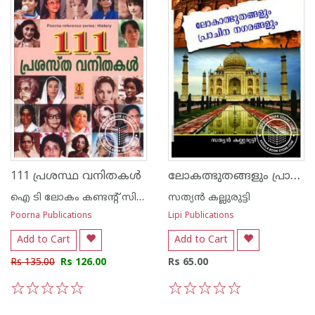
ലോകത്ഭുതങ്ങളും പ്രാചീന നഗരങ്ങളും
111 പ്രശസ്ഥ വനിതകള്‍
ഐ ടി ലോകം കണ്ടന്റ് സിന്ഡിക്കേറ്റ്
സത്യന്‍ കല്ലുരുട്ടി
Poorna Publications
Lipi Publications
Add to Cart
Add to Cart
Rs 135.00
Rs 126.00
Rs 65.00
1
2
3
4
5
1
2
3
4
5