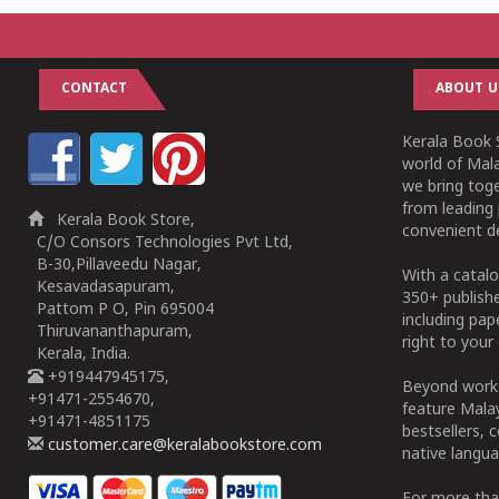
CONTACT
ABOUT U
Kerala Book S
world of Mala
we bring tog
from leading 
Kerala Book Store,
convenient de
C/O Consors Technologies Pvt Ltd,
B-30,Pillaveedu Nagar,
With a catalo
Kesavadasapuram,
350+ publish
Pattom P O, Pin 695004
including pa
Thiruvananthapuram,
right to your 
Kerala, India.
+919447945175,
Beyond works
+91471-2554670,
feature Malay
+91471-4851175
bestsellers, 
customer.care@keralabookstore.com
native langua