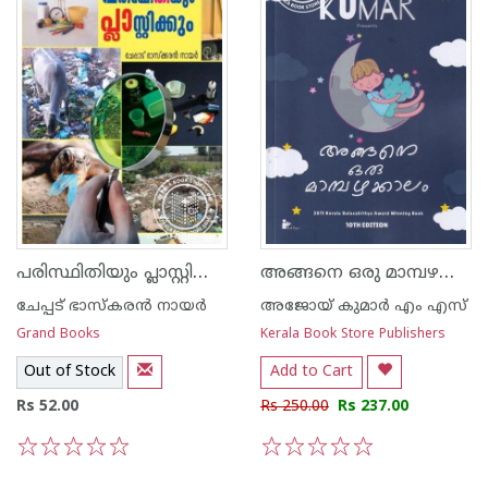
പരിസ്ഥിതിയും പ്ലാസ്റ്റിക്കും
അങ്ങനെ ഒരു മാമ്പഴക്കാലം
ചേപ്പട് ഭാസ്കരന്‍ നായര്‍
അജോയ് കുമാര്‍ എം എസ്
Grand Books
Kerala Book Store Publishers
Out of Stock
Add to Cart
Rs 52.00
Rs 250.00
Rs 237.00
1
2
3
4
5
1
2
3
4
5