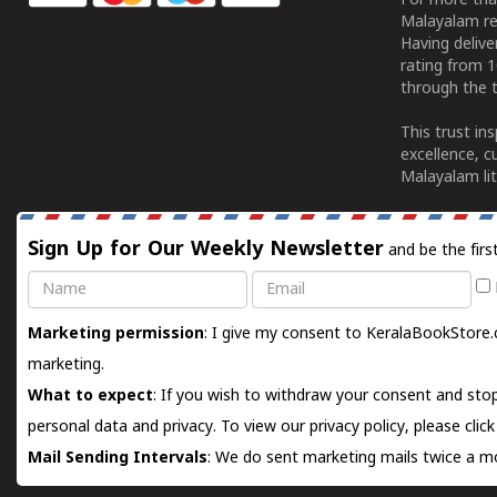
For more tha
Malayalam re
Having deliv
rating from 
through the t
This trust in
excellence, c
Malayalam lit
Sign Up for Our Weekly Newsletter
and be the firs
Name
Email
Marketing permission
: I give my consent to KeralaBookStore.
marketing.
What to expect
: If you wish to withdraw your consent and stop
personal data and privacy. To view our privacy policy, please
clic
Mail Sending Intervals
: We do sent marketing mails twice a mo