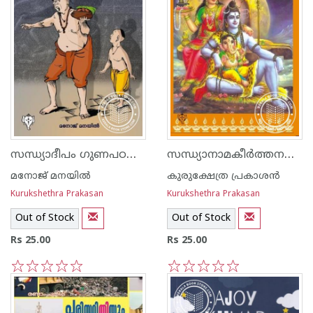
സന്ധ്യാദീപം ഗുണപഠകഥകള്‍
സന്ധ്യാനാമകീര്‍ത്തനങ്ങള്‍
മനോജ് മനയില്‍
കുരുക്ഷേത്ര പ്രകാശന്‍
Kurukshethra Prakasan
Kurukshethra Prakasan
Out of Stock
Out of Stock
Rs 25.00
Rs 25.00
1
2
3
4
5
1
2
3
4
5