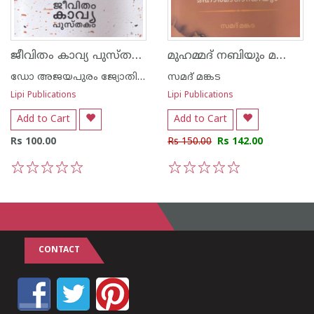
ജീവിതം കാവ്യ പുസ്തകം
മുഹമ്മദ് നബിയും മഹാത്മാഗാന്ധിയും
ഡോ അജയപുരം ജ്യോതിഷ് കുമാര്‍
സമദ് മങ്കട
Lipi Publications
Lipi Publications
Add to Cart
Add to Cart
Rs 100.00
Rs 150.00
Rs 142.00
1
2
3
4
5
1
2
3
4
5
CONTACT