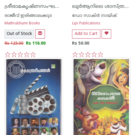
ശ്രീരാമകൃഷ്ണസംഘസന്ന്യാസിമാര്‍ കേരളത്തില്‍
ഖുര്‍ആനിലെ ശാസ്ത്രപാഠങ്ങള്‍
രാജീവ് ഇരിങ്ങാലക്കുട
ഡോ സാകിര്‍ നായിക്
Mathrubhumi Books
Lipi Publications
Out of Stock
Add to Cart
Rs 125.00
Rs 116.00
Rs 50.00
1
2
3
4
5
1
2
3
4
5