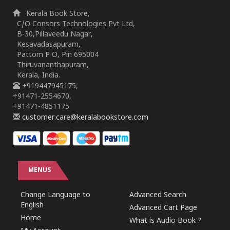
Kerala Book Store,
C/O Consors Technologies Pvt Ltd,
B-30,Pillaveedu Nagar,
Kesavadasapuram,
Pattom P O, Pin 695004
Thiruvananthapuram,
Kerala, India.
+919447945175,
+91471-2554670,
+91471-4851175
customer.care@keralabookstore.com
MENUS
Change Language to
Advanced Search
English
Advanced Cart Page
Home
What is Audio Book ?