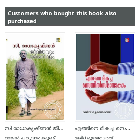
Customers who bought this book also
purchased
സി രാധാകൃഷ്ണ‌ന്‍ ജീവിതവും ദര്‍ശനവും
എങ്ങിനെ മികച്ച സെയില്‍സ്മാനാകാം
രാജ‌ന്‍ കരുവാരക്കൂണ്ട്
മജീദ് മൂത്തേടത്ത്