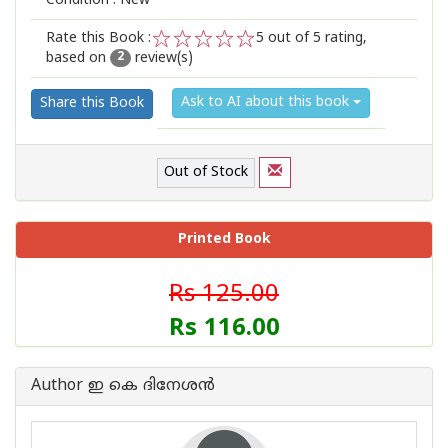
Condition : New
Rate this Book :
5
out of 5 rating,
based on
review(s)
1
2
3
4
5
2
Ask to AI about this book
Share this Book
Out of Stock
Printed Book
Rs 125.00
Rs 116.00
Author ഇ കെ ദിനേശ‌ന്‍