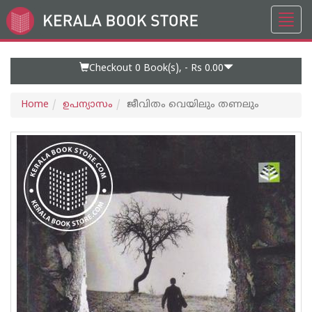
Toggl
Go
navig
to
Home
Page
Checkout 0
Book(s), -
Rs 0.00
Home
ഉപന്യാസം
ജീവിതം വെയിലും തണലും