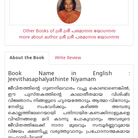
Other Books of ശ്രീ ശ്രീ പരമാനന്ദ യോഗനന്ദ
more about author ശ്രീ ശ്രീ പരമാനന്ദ യോഗനന്ദ
About the Book
Write Review
Book Name in English :
Jeevithasaphalyathinte Niyamam
ജീവിതത്തിന്റെ ഗുണനിലവാരം വച്ചു കൊണ്ടാണെങ്കിൽ,
ഈ പുസ്‌തകത്തിൻ്റെ കാലാതീതമായ വിശിഷ്ട
വിജ്ഞാനം നിങ്ങളുടെ ഹൃദയത്തോടും ആത്മാ-വിനോടും
നേരിട്ടു സംവേദിക്കും. കഴിഞ്ഞ അമ്പതു
കൊല്ലത്തിലേറെയായി പതിനായിര-കണക്കിനാളുകളെ
വിഘ്ന‌ങ്ങളെ മറി കടന്നു പോകുവാനും അവരുടെ
ജീവിതത്തിലേക്ക് നാനാ മുഖവും സമ്പൂർണ്ണവുമായ
വിജയം ക്ഷണിച്ചു വരുത്തുവാനും പ്രചോദനാത്മകമായ
സഹായിച്ചിട്ടുണ്ട്.