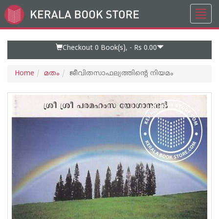
Toggl
Go
navig
to
Home
Page
Checkout 0
Book(s), -
Rs 0.00
Home
മതം
ജീവിതസാഫല്യത്തിന്റെ നിയമം