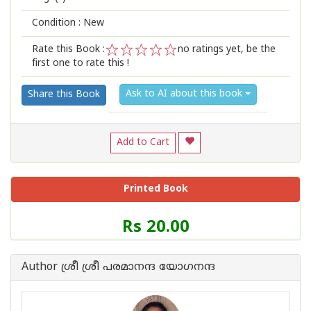
Condition : New
Rate this Book :
no ratings yet, be the
first one to rate this !
1
2
3
4
5
Ask to AI about this book
Share this Book
Add to Cart
Printed Book
Price
Rs 20.00
of
this
Book
Author ശ്രീ ശ്രീ പരമാനന്ദ യോഗനന്ദ
is