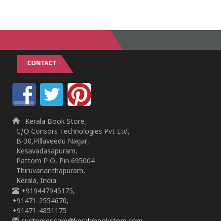
CONTACT
Kerala Book Store,
C/O Consors Technologies Pvt Ltd,
B-30,Pillaveedu Nagar,
Kesavadasapuram,
Pattom P O, Pin 695004
Thiruvananthapuram,
Kerala, India.
+919447945175,
+91471-2554670,
+91471-4851175