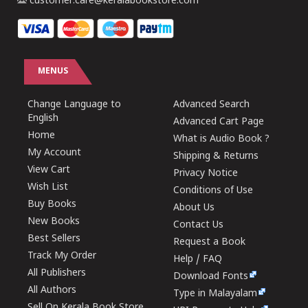
customer.care@keralabookstore.com
MENUS
Change Language to
Advanced Search
English
Advanced Cart Page
Home
What is Audio Book ?
My Account
Shipping & Returns
View Cart
Privacy Notice
Wish List
Conditions of Use
Buy Books
About Us
New Books
Contact Us
Best Sellers
Request a Book
Track My Order
Help / FAQ
All Publishers
Download Fonts
All Authors
Type in Malayalam
Sell On Kerala Book Store