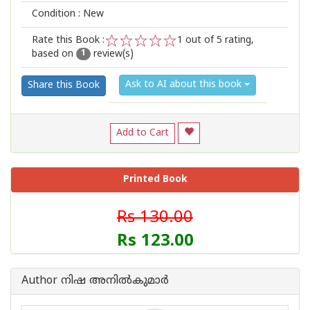
Condition : New
Rate this Book :
1
out of 5 rating,
based on
review(s)
1
2
3
4
5
1
Ask to AI about this book
Share this Book
Add to Cart
Printed Book
Rs 130.00
Rs 123.00
Author നിഷ അനില്‍കുമാര്‍