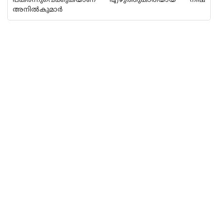
പകർന്നുവെക്കുകയാണ് എഴുത്തുകാരിയായ നിഷ
അനിൽകുമാർ