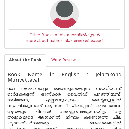
Other Books of നിഷ അനില്‍കുമാര്‍
more about author നിഷ അനില്‍കുമാര്‍
About the Book
Write Review
Book Name in English : Jelamkond
Murivettaval
നാം നമ്മോടൊപ്പം കൊണ്ടുനടക്കുന്ന ഡയറിയാണ്
ഓർമകളെന്ന് ഓസ്കാർ വൈൽഡ് പറഞ്ഞിട്ടുണ്ട്.
ശരിയാണ്, എല്ലാമനുഷ്യരും തന്റെയുള്ളിൽ
സൂക്ഷിക്കുന്നുണ്ട് ആ ഡയറി. ചിലപ്പോൾ അത് താനേ
തുറക്കും. ചിലരത് അടച്ചുവെക്കുന്നേയില്ല. ആ
താളുകളുടെ അടുക്കിൽ നിന്നും കണ്ടെടുത്ത ചില
ഹൃദയസ്‌പർശങ്ങളെ അക്ഷരങ്ങളിൽ