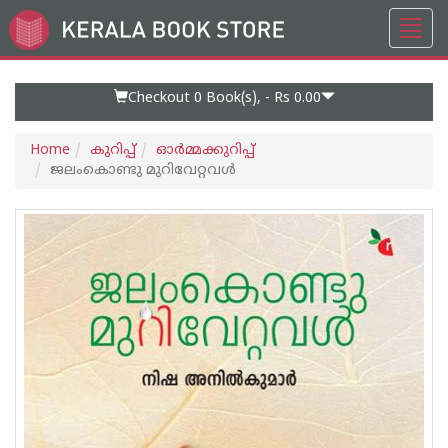
Toggl
Go
navig
to
Home
Page
Checkout 0
Book(s), -
Rs 0.00
Home
കുറിപ്പ്‌
ഓര്‍മ്മക്കുറിപ്പ്‌
ജലംകൊണ്ടു മുറിവേറ്റവൾ