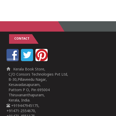
CONTACT
Kerala Book Store,
C/O Consors Technologies Pvt Ltd,
B-30,Pillaveedu Nagar,
Kesavadasapuram,
Pattom P O, Pin 695004
Thiruvananthapuram,
Kerala, India.
+919447945175,
+91471-2554670,