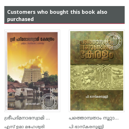
Customers who bought this book also
purchased
ശ്രീപദ്മനാഭസ്വാമി ക്ഷേത്രം ചരിത്രം-സംസ്കാരം-പാരമ്പര്യം
പത്തൊമ്പതാം നൂറ്റാണ്ടിലെ കേരളം
എസ് ഉമാ മഹേശ്വരി
പി ഭാസ്കരനുണ്ണി