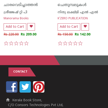
ചാരവെടിച്ചാത്തന്‍
ചെതുമ്പലുകൾ
ശ്രീജേഷ് റ്റി പി
നിത്യ ലക്ഷ്മി എല്‍ എല്‍
Manorama Books
K'ZERO PUBLICATION
Add to Cart
Add to Cart
Rs 220.00
Rs 209.00
Rs 150.00
Rs 142.00
1
2
3
4
5
1
2
3
4
5
CONTACT
Kerala Book Store,
C/O Consors Technologies Pvt Ltd,