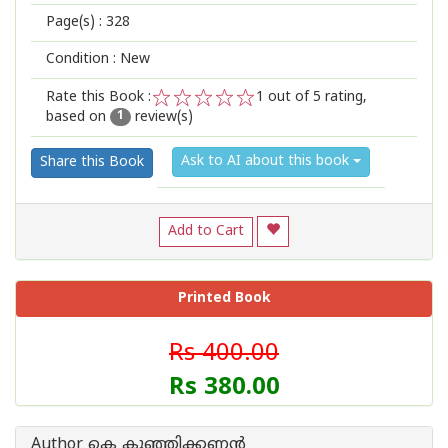
Page(s) :
328
Condition : New
Rate this Book :
1
out of 5 rating,
based on
review(s)
1
2
3
4
5
1
Ask to AI about this book
Share this Book
Add to Cart
Printed Book
Rs 400.00
Rs 380.00
Author കെ കുഞ്ഞിക്കണ്ണന്‍