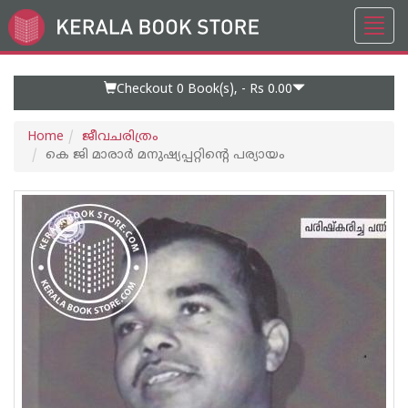
Toggl
Go
navig
to
Home
Page
Checkout 0
Book(s), -
Rs 0.00
Home
ജീവചരിത്രം
കെ ജി മാരാര്‍ മനുഷ്യപ്പറ്റിന്റെ പര്യായം