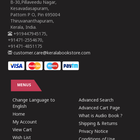
B-30,Pillaveedu Nagar,
Kesavadasapuram,
Pattom P O, Pin 695004
Thiruvananthapuram,
Kerala, India.
+919447945175,
+91471-2554670,
+91471-4851175
customer.care@keralabookstore.com
MENUS
Change Language to
Advanced Search
English
Advanced Cart Page
Home
What is Audio Book ?
My Account
Shipping & Returns
View Cart
Privacy Notice
Wish List
Conditions of Use