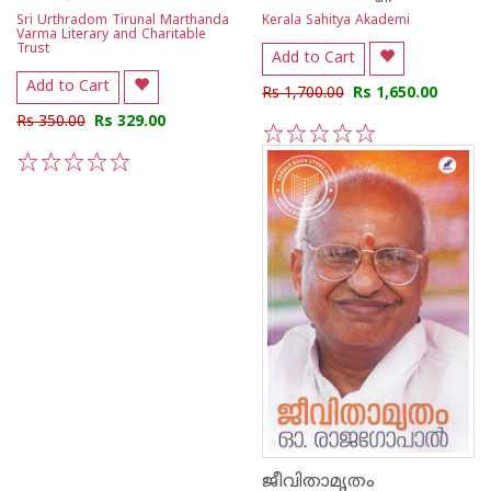
Sri Urthradom Tirunal Marthanda
Kerala Sahitya Akademi
Varma Literary and Charitable
Trust
Add to Cart
Add to Cart
Rs 1,700.00
Rs 1,650.00
Rs 350.00
Rs 329.00
1
2
3
4
5
1
2
3
4
5
ജീവിതാമൃതം