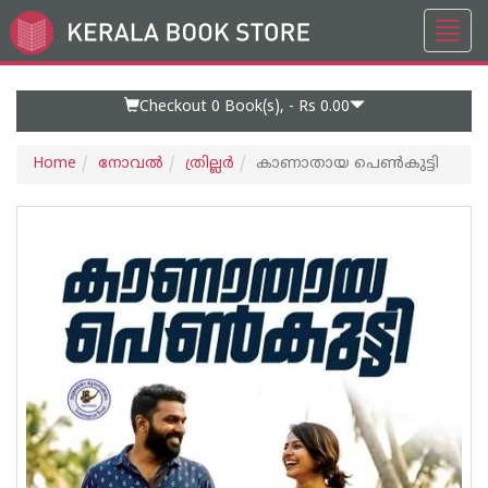
Toggl
Go
navig
to
Home
Page
Checkout 0
Book(s), -
Rs 0.00
Home
നോവല്‍
ത്രില്ലര്‍
കാണാതായ പെൺകുട്ടി