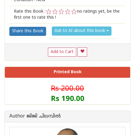
Condition : New
Rate this Book :
no ratings yet, be the
first one to rate this !
1
2
3
4
5
Ask to AI about this book
Share this Book
Add to Cart
Printed Book
Rs 200.00
Rs 190.00
Author ജിജി ചിലമ്പില്‍