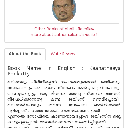
Other Books of ജിജി ചിലമ്പില്‍
more about author ജിജി ചിലമ്പില്‍
About the Book
Write Review
Book Name in English : Kaanathaaya
Penkutty
ഒരിക്കലും പിരിയില്ലെന്ന് ശപഥമെടുത്തവർ. ജയിംസും
സോഫി യും. അവരുടെ സ്നേഹം കണ്ട് പ്രകൃതി പോലും
അസൂയപ്പെട്ടു. ഒരു ദിവസം തൻ്റെ സ്നേഹം അവൾ
നിഷേധിക്കുന്നതു കണ്ട ജയിംസ് ഞെട്ടിപ്പോയി?
ഒരിക്കൽപോലും തന്നെ വേർപിരി ഞ്ഞിരിക്കാൻ
പറ്റില്ലെന്ന് പറഞ്ഞ സോഫി തന്നെയാണോ ഇത്!
എന്നാൽ സോഫിയെ കാണാതായപ്പോൾ ജയിംസിന് ഒരു
കാര്യം ഉറപ്പായി. അവൾക്കെന്തോ സംഭവിച്ചിട്ടുണ്ട് !