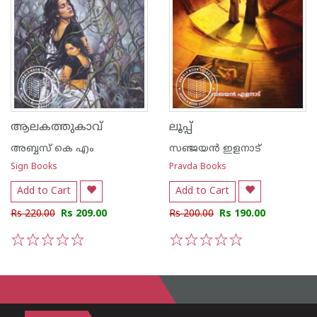
ആലകത്തുകാവ്
ലൂപ്പ്
അബ്ബസ് കെ എം
സഞ്ജയ‌ന്‍ ഇളനാട്
Sign Books
Pravda Books
Add to Cart
Add to Cart
Rs 220.00
Rs 209.00
Rs 200.00
Rs 190.00
1
2
3
4
5
1
2
3
4
5