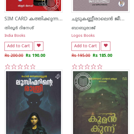
SIM CARD കത്തിക്കുന്ന പ്രേതം
ചുടുകണ്ണീരാലെൻ ജീവിതകഥ
തിരൂർ ദിനേശ്
ബാബുരാജ്
India Books
Logos Books
Add to Cart
Add to Cart
Rs 200.00
Rs 190.00
Rs 195.00
Rs 185.00
1
2
3
4
5
1
2
3
4
5