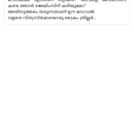
സോഫിക്ക് എന്താണ് പറ്റിയത്? അവളെ ജീവനോടെ
കണ്ട ത്താൻ ജെയിംസിന് കഴിയുമോ?
അതിനുത്തരം തരുന്നതാണ് ഈ നോവൽ.
വളരെ വിത്യസ്തമായൊരു ക്രൈം ത്രില്ലർ...