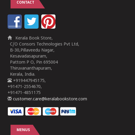
CONTACT
Kerala Book Store,
C/O Consors Technologies Pvt Ltd,
B-30,Pillaveedu Nagar,
Kesavadasapuram,
Pattom P O, Pin 695004
Thiruvananthapuram,
Kerala, India.
+919447945175,
+91471-2554670,
+91471-4851175
customer.care@keralabookstore.com
MENUS