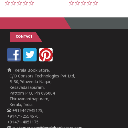
1
2
3
4
5
1
2
3
4
5
CONTACT
Kerala Book Store,
C/O Consors Technologies Pvt Ltd,
B-30,Pillaveedu Nagar,
Kesavadasapuram,
Pattom P O, Pin 695004
Thiruvananthapuram,
Kerala, India.
+919447945175,
+91471-2554670,
+91471-4851175