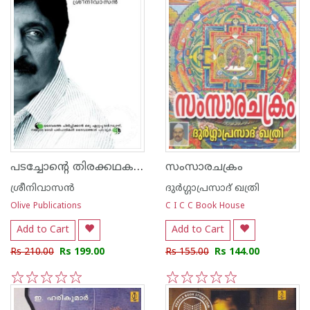
പടച്ചോന്‍റെ തിരക്കഥകള്‍
സംസാരചക്രം
ശ്രീനിവാസന്‍
ദുര്‍ഗ്ഗാപ്രസാദ് ഖത്രി
Olive Publications
C I C C Book House
Add to Cart
Add to Cart
Rs 210.00
Rs 199.00
Rs 155.00
Rs 144.00
1
2
3
4
5
1
2
3
4
5