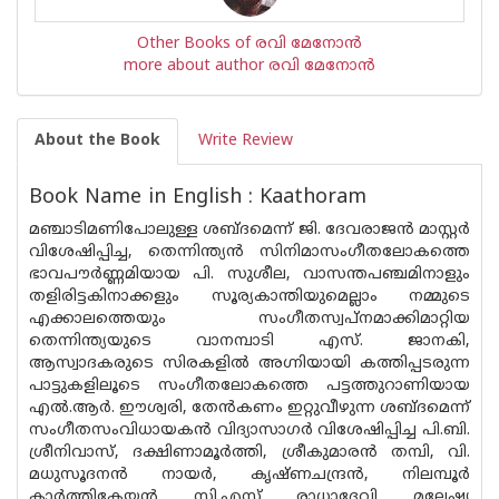
Other Books of രവി മേനോന്‍
more about author രവി മേനോന്‍
About the Book
Write Review
Book Name in English : Kaathoram
മഞ്ചാടിമണിപോലുള്ള ശബ്ദമെന്ന് ജി. ദേവരാജന്‍ മാസ്റ്റര്‍
വിശേഷിപ്പിച്ച, തെന്നിന്ത്യന്‍ സിനിമാസംഗീതലോകത്തെ
ഭാവപൗര്‍ണ്ണമിയായ പി. സുശീല, വാസന്തപഞ്ചമിനാളും
തളിരിട്ടകിനാക്കളും സൂര്യകാന്തിയുമെല്ലാം നമ്മുടെ
എക്കാലത്തെയും സംഗീതസ്വപ്‌നമാക്കിമാറ്റിയ
തെന്നിന്ത്യയുടെ വാനമ്പാടി എസ്. ജാനകി,
ആസ്വാദകരുടെ സിരകളില്‍ അഗ്നിയായി കത്തിപ്പടരുന്ന
പാട്ടുകളിലൂടെ സംഗീതലോകത്തെ പട്ടത്തുറാണിയായ
എല്‍.ആര്‍. ഈശ്വരി, തേന്‍കണം ഇറ്റുവീഴുന്ന ശബ്ദമെന്ന്
സംഗീതസംവിധായകന്‍ വിദ്യാസാഗര്‍ വിശേഷിപ്പിച്ച പി.ബി.
ശ്രീനിവാസ്, ദക്ഷിണാമൂര്‍ത്തി, ശ്രീകുമാരന്‍ തമ്പി, വി.
മധുസൂദനന്‍ നായര്‍, കൃഷ്ണചന്ദ്രന്‍, നിലമ്പൂര്‍
കാര്‍ത്തികേയന്‍, സി.എസ്. രാധാദേവി, മലേഷ്യ