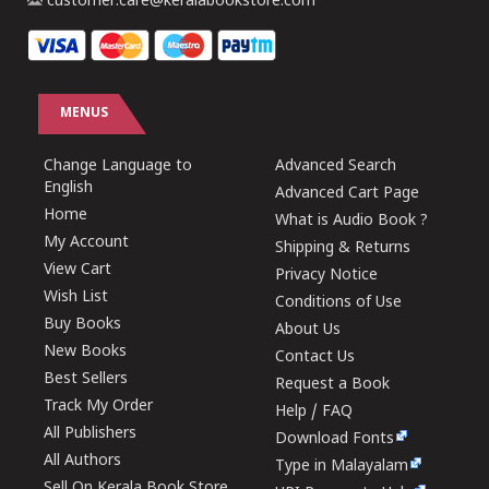
customer.care@keralabookstore.com
MENUS
Change Language to
Advanced Search
English
Advanced Cart Page
Home
What is Audio Book ?
My Account
Shipping & Returns
View Cart
Privacy Notice
Wish List
Conditions of Use
Buy Books
About Us
New Books
Contact Us
Best Sellers
Request a Book
Track My Order
Help / FAQ
All Publishers
Download Fonts
All Authors
Type in Malayalam
Sell On Kerala Book Store