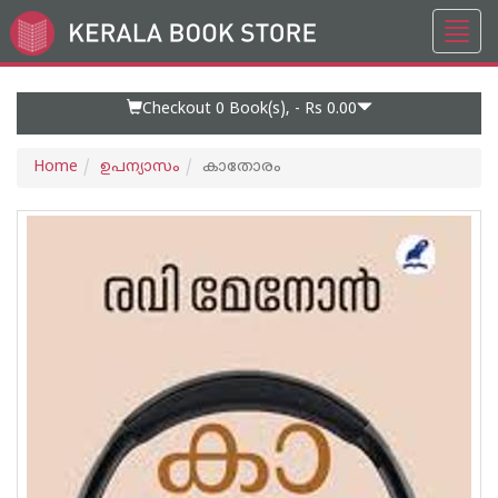
Toggl
Go
navig
to
Home
Page
Checkout 0
Book(s), -
Rs 0.00
Home
ഉപന്യാസം
കാതോരം