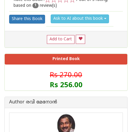
based on
review(s)
1
2
3
4
5
1
Ask to AI about this book
Share this Book
Add to Cart
Printed Book
Rs 270.00
Rs 256.00
Author രവി മേനോന്‍