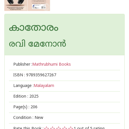
കാതോരം
രവി മേനോന്‍
Publisher :
Mathrubhumi Books
ISBN :
9789359627267
Language :
Malayalam
Edition :
2025
Page(s) :
206
Condition : New
Rate this Book :
1
out of 5 rating,