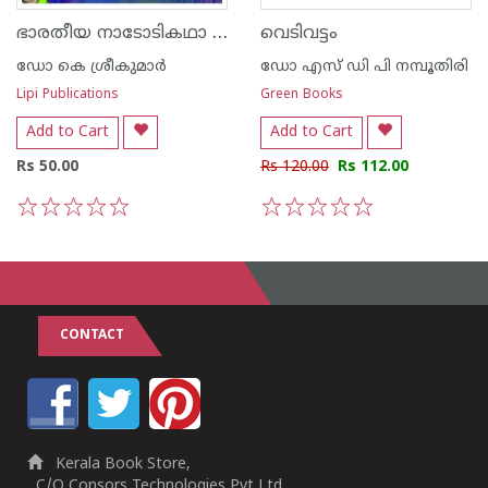
ഭാരതീയ നാടോടികഥാ പരമ്പര ഒറീസ്സ
വെടിവട്ടം
ഡോ കെ ശ്രീകുമാര്‍
ഡോ എസ് ഡി പി നമ്പൂതിരി
Lipi Publications
Green Books
Add to Cart
Add to Cart
Rs 50.00
Rs 120.00
Rs 112.00
1
2
3
4
5
1
2
3
4
5
CONTACT
Kerala Book Store,
C/O Consors Technologies Pvt Ltd,