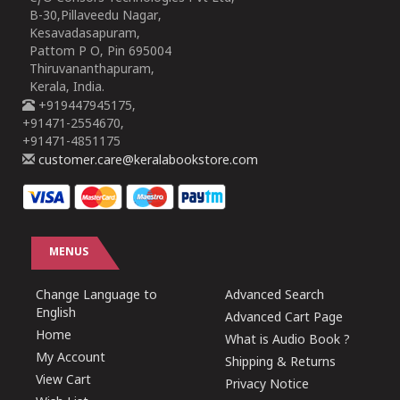
B-30,Pillaveedu Nagar,
Kesavadasapuram,
Pattom P O, Pin 695004
Thiruvananthapuram,
Kerala, India.
+919447945175,
+91471-2554670,
+91471-4851175
customer.care@keralabookstore.com
MENUS
Change Language to
Advanced Search
English
Advanced Cart Page
Home
What is Audio Book ?
My Account
Shipping & Returns
View Cart
Privacy Notice