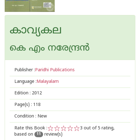
കാവ്യകല
കെ എം നരേന്ദ്രന്‍
Publisher :
Paridhi Publications
Language :
Malayalam
Edition :
2012
Page(s) :
118
Condition : New
Rate this Book :
3
out of 5 rating,
based on
review(s)
1
2
3
4
5
11