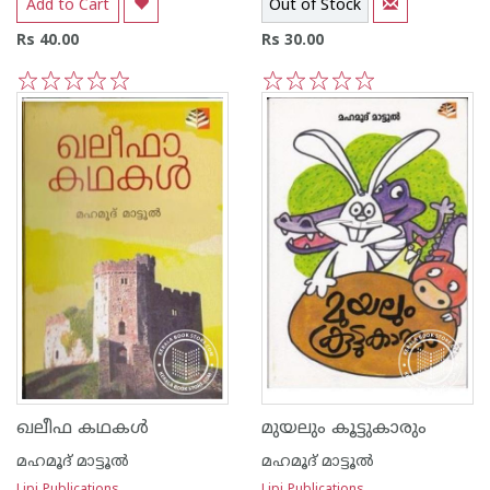
Add to Cart
Out of Stock
Rs 40.00
Rs 30.00
1
2
3
4
5
1
2
3
4
5
ഖലീഫ കഥകള്‍
മുയലും കൂട്ടുകാരും
മഹമൂദ് മാട്ടൂല്‍
മഹമൂദ് മാട്ടൂല്‍