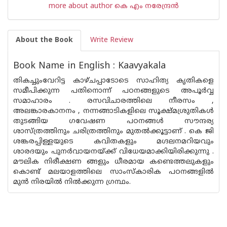
more about author കെ എം നരേന്ദ്രന്‍
About the Book
Write Review
Book Name in English : Kaavyakala
തികച്ചുംവേറിട്ട കാഴ്ചപ്പാടോടെ സാഹിത്യ കൃതികളെ
സമീപിക്കുന്ന പതിനൊന്ന് പഠനങ്ങളുടെ അപൂര്‍വ്വ
സമാഹാരം . രസവിചാരത്തിലെ നീരസം ,
അലങ്കാരകാനനം , നന്നങ്ങാടികളിലെ സൂക്ഷ്മശ്രുതികള്‍
തുടങ്ങിയ ഗവേഷണ പഠനങ്ങള്‍ സൗന്ദര്യ
ശാസ്ത്രത്തിനും ചരിത്രത്തിനും മുതല്‍ക്കൂട്ടാണ് . കെ ജി
ശങ്കരപ്പിള്ളയുടെ കവിതകളും മഗ്ദലനമറിയവും
ശാരദയും പുനര്‍വായനയ്ക്ക് വിധേയമാക്കിയിരിക്കുന്നു .
മൗലിക നിരീക്ഷണ ങ്ങളും ധീരമായ കണ്ടെത്തലുകളും
കൊണ്ട് മലയാളത്തിലെ സാംസ്കാരിക പഠനങ്ങളില്‍
മു‌ന്‍ നിരയില്‍ നില്‍ക്കുന്ന ഗ്രന്ഥം.