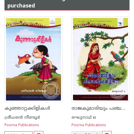
purchased
രാജകുമാരിയും പഞ്ചവര്‍ണ്ണക്കിളിയും
കുഞ്ഞാറ്റക്കിളികള്‍
ശ്രീധര‌ന്‍ നീണ്ടൂര്‍
രഘുനാഥ് ഒ
Poorna Publications
Poorna Publications